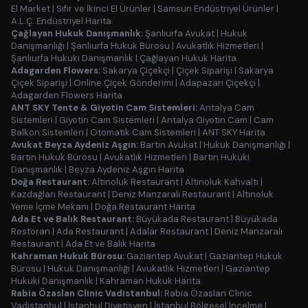
El Market
|
Sıfır ve İkinci El Ürünler
|
Samsun Endüstriyel Ürünler
|
A.L.Ç. Endüstriyel Harita
Çağlayan Hukuk Danışmanlık:
Şanlıurfa Avukat
|
Hukuk
Danışmanlığı
|
Şanlıurfa Hukuk Bürosu
|
Avukatlık Hizmetleri
|
Şanlıurfa Hukuki Danışmanlık
|
Çağlayan Hukuk Harita
Adagarden Flowers:
Sakarya Çiçekçi
|
Çiçek Siparişi
|
Sakarya
Çiçek Siparişi
|
Online Çiçek Gönderimi
|
Adapazarı Çiçekçi
|
Adagarden Flowers Harita
ANT SKY Tente & Giyotin Cam Sistemleri:
Antalya Cam
Sistemleri
|
Giyotin Cam Sistemleri
|
Antalya Giyotin Cam
|
Cam
Balkon Sistemleri
|
Otomatik Cam Sistemleri
|
ANT SKY Harita
Avukat Beyza Aydeniz Aşgın:
Bartın Avukat
|
Hukuk Danışmanlığı
|
Bartın Hukuk Bürosu
|
Avukatlık Hizmetleri
|
Bartın Hukuki
Danışmanlık
|
Beyza Aydeniz Aşgın Harita
Doğa Restaurant:
Altınoluk Restaurant
|
Altınoluk Kahvaltı
|
Kazdağları Restaurant
|
Deniz Manzaralı Restaurant
|
Altınoluk
Yeme İçme Mekanı
|
Doğa Restaurant Harita
Ada Et ve Balık Restaurant:
Büyükada Restaurant
|
Büyükada
Restoran
|
Ada Restaurant
|
Adalar Restaurant
|
Deniz Manzaralı
Restaurant
|
Ada Et ve Balık Harita
Kahraman Hukuk Bürosu:
Gaziantep Avukat
|
Gaziantep Hukuk
Bürosu
|
Hukuk Danışmanlığı
|
Avukatlık Hizmetleri
|
Gaziantep
Hukuki Danışmanlık
|
Kahraman Hukuk Harita
Rabia Özaslan Clinic Vadistanbul:
Rabia Özaslan Clinic
Vadistanbul
|
İstanbul Diyetisyen
|
İstanbul Bölgesel İncelme
|