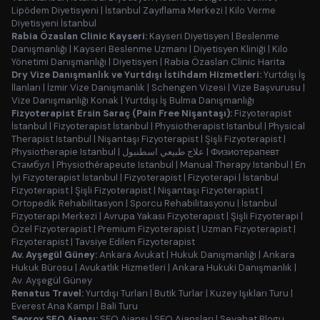
Lipödem Diyetisyeni
|
İstanbul Zayıflama Merkezi
|
Kilo Verme
Diyetisyeni İstanbul
Rabia Özaslan Clinic Kayseri:
Kayseri Diyetisyen
|
Beslenme
Danışmanlığı
|
Kayseri Beslenme Uzmanı
|
Diyetisyen Kliniği
|
Kilo
Yönetimi Danışmanlığı
|
Diyetisyen
|
Rabia Özaslan Clinic Harita
Dry Vize Danışmanlık ve Yurtdışı İstihdam Hizmetleri:
Yurtdışı İş
İlanları
|
İzmir Vize Danışmanlık
|
Schengen Vizesi
|
Vize Başvurusu
|
Vize Danışmanlığı Konak
|
Yurtdışı İş Bulma Danışmanlığı
Fizyoterapist Ersin Saraç (Pain Free Nişantaşı):
Fizyoterapist
İstanbul
|
Fizyoterapist İstanbul
|
Physiotherapist Istanbul
|
Physical
Therapist Istanbul
|
Nişantaşı Fizyoterapist
|
Şişli Fizyoterapist
|
Physiotherapie Istanbul
|
علاج طبيعي اسطنبول
|
Физиотерапевт
Стамбул
|
Physiothérapeute Istanbul
|
Manual Therapy Istanbul
|
En
İyi Fizyoterapist İstanbul
|
Fizyoterapist
|
Fizyoterapi
|
İstanbul
Fizyoterapist
|
Şişli Fizyoterapist
|
Nişantaşı Fizyoterapist
|
Ortopedik Rehabilitasyon
|
Sporcu Rehabilitasyonu
|
İstanbul
Fizyoterapi Merkezi
|
Avrupa Yakası Fizyoterapist
|
Şişli Fizyoterapi
|
Özel Fizyoterapist
|
Premium Fizyoterapist
|
Uzman Fizyoterapist
|
Fizyoterapist
|
Tavsiye Edilen Fizyoterapist
Av. Ayşegül Güney:
Ankara Avukat
|
Hukuk Danışmanlığı
|
Ankara
Hukuk Bürosu
|
Avukatlık Hizmetleri
|
Ankara Hukuki Danışmanlık
|
Av. Ayşegül Güney
Renatus Travel:
Yurtdışı Turları
|
Butik Turlar
|
Kuzey Işıkları Turu
|
Everest Ana Kampı
|
Bali Turu
Seorox SEO Ajansı:
SEO Ajansı
|
SEO Ajansları
|
Seyahat Blogu