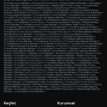
Bizclave Firma Rehberi
|
Bizquora Firma Dizini
|
Profilya İşletme Rehberi
|
Zeymedya
Firma Rehberi
|
Profica Firma Platformu
|
Markify360 Firma Listesi
|
Firmalio Yerel
Firma Rehberi
|
WebdeFirma İşletme Dizini
|
DijitalFirman Firma Rehberi
|
ProFirmaWeb Firma Platformu
|
FirmaMap Firma Rehberi
|
LocalFirma Yerel İşletme
Rehberi
|
BizMarka Firma Dizini
|
Maplafi Firma Rehberi
|
FirmaEvreni Firma Rehberi
|
Firmovia İşletme Rehberi
|
FirmaHaritam Firma Rehberi
|
FirmaPusula Firma Dizini
|
FirmaYolu Firma Rehberi
|
FirmaListe İşletme Rehberi
|
FirmaAdres Firma Rehberi
|
LocalFirmalar Yerel Firma Rehberi
|
FirmaPlatform İşletme Dizini
|
RehberPro Firma
Rehberi
|
FirmaMerkez Firma Dizini
|
FirmaKaynak İşletme Rehberi
|
RehberMerkez
Firma Rehberi
|
FirmaKonumum Firma Rehberi
|
FirmaSemt Yerel Firma Dizini
|
FirmaYerleri İşletme Rehberi
|
FirmaSehir Firma Rehberi
|
FirmaPro İşletme Rehberi
|
FirmaRehberiTR Firma Dizini
|
Firmoria Firma Rehberi
|
EniyiFirmaTR İşletme Rehberi
|
FirmaOneri Firma Tavsiye Rehberi
|
FirmaLog Firma Dizini
|
FirmaSet İşletme Rehberi
|
RehberON Firma Rehberi
|
FirmaLens Firma Dizini
|
Dizinist İşletme Dizini
|
FirmaGrid Firma Rehberi
|
FirmaCity Firma Dizini
|
RehberCity İşletme Rehberi
|
DizinSite Firma Rehberi
|
RehberHub Firma Dizini
|
FirmaNest İşletme Rehberi
|
FirmaPilot Firma Rehberi
|
FirmaBaseo Firma Dizini
|
FirmaPulseo İşletme Rehberi
|
FirmaRehberist Firma Rehberi
|
FirmaPorter Firma Dizini
|
TurkeyFirms Firma Rehberi
|
FirmaPortalio İşletme Rehberi
|
FirmaSearch Firma Dizini
|
Dizinra Firma Rehberi
|
FirmaPlaneo İşletme Rehberi
|
FirmaLocate Firma Dizini
|
Rehberis Firma Rehberi
|
FirmaLinker İşletme Rehberi
|
FirmaROA Firma Rehberi
|
DijiFirma İşletme Rehberi
|
Bulpar Firma Dizini
|
Rebset Firma Rehberi
|
BizLenta İşletme Dizini
|
Dijitalio Firma
Rehberi
|
FirmaPorta Firma Dizini
|
WebFirmio İşletme Rehberi
|
MapFirma Firma
Rehberi
|
FirmaVita Firma Dizini
|
FirmaArena İşletme Rehberi
|
FirmaLinka Firma
Rehberi
|
FirmaBulut Firma Dizini
|
FirmaKey İşletme Rehberi
|
FirmaNokta Firma
Rehberi
|
FirmaDurak Firma Dizini
|
FirmaRota İşletme Rehberi
|
LokalRehber Firma
Rehberi
|
FirmaYerim Firma Dizini
|
BizMora İşletme Rehberi
|
RehberNeti Firma
Rehberi
|
LokalFirma Firma Dizini
|
MapRehber İşletme Rehberi
|
KonumFirma Firma
Rehberi
|
KonumRehber Firma Dizini
|
WebFira İşletme Rehberi
|
MapNokta Firma
Rehberi
|
RehberLine Firma Dizini
|
FirmaLinko İşletme Rehberi
|
FirmaTekno Firma
Rehberi
|
FirmaRoid Firma Dizini
|
FirmaVeri İşletme Rehberi
|
FirmaSayfa Firma
Rehberi
|
FirmaListem Firma Rehberi
|
Rehbora Firma Dizini
|
FirmaRadar İşletme
Rehberi
|
FirmaClouds Firma Rehberi
|
FirmaWorlds Firma Dizini
|
FirmaRehberTR
İşletme Rehberi
|
FirmaRehberTurkey Firma Rehberi
|
FirmaListPro Firma Dizini
|
Listivoa İşletme Rehberi
|
Rehberio Firma Rehberi
|
Rehbera360 Firma Dizini
|
Diziora
İşletme Rehberi
|
Dizivia Firma Rehberi
|
Lokoria Firma Dizini
|
Firmora360 İşletme
Rehberi
|
Bizora360 Firma Rehberi
|
ProFirma360 Firma Dizini
|
Markora360 İşletme
Rehberi
|
Listora360 Firma Rehberi
|
Keşfet
Kurumsal