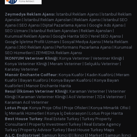
Zeymedya Reklam Ajansı:
İstanbul Reklam Ajansı
|
İstanbul Reklam
Ajansları
|
İstanbul Reklam Ajansları
|
Reklam Ajansı
|
İstanbul SEO
Ajansı
|
SEO Ajansı
|
Dijital Pazarlama Ajansı
|
Google Ads Ajansı
|
SEO Uzmanı
|
İstanbul Reklam Ajansları
|
Reklam Ajansları
|
Kurumsal Reklam Ajansı
|
Google Harita SEO
|
Yerel SEO Ajansı
|
Google İşletme Profili Uzmanı
|
Sosyal Medya Ajansı
|
Meta Reklam
Ajansı
|
360 Reklam Ajansı
|
Performans Pazarlama Ajansı
|
Kurumsal
SEO Hizmetleri
|
ZEYMEDYA Reklam Ajansı
İKONYUM Veteriner Kliniği:
Konya Veteriner
|
Veteriner Kliniği
|
Konya Veteriner Kliniği
|
Meram Veteriner
|
Selçuklu Veteriner
|
Karatay Veteriner
Manoir Enchante Coiffeur:
Konya Kuaför
|
Kadın Kuaförü
|
Meram
Kuaför
|
Bayan Kuaförü
|
Konya Bayan Kuaförü
|
Konya Bayan
Kuaförleri
|
Manoir Enchante Harita
Resul Ülkümen Veteriner Kliniği:
Karaman Veteriner
|
Veteriner
Kliniği
|
Karaman Veteriner Kliniği
|
Acil Veteriner
|
7/24 Veteriner
|
Karaman Acil Veteriner
Lotus Proje:
Konya Proje Ofisi
|
Proje Ofisleri
|
Konya Mimarlık Ofisi
|
İç Mimarlık Hizmetleri
|
Konya İç Dekorasyon
|
Lotus Proje Harita
Best House Turkey:
Real Estate Turkey
|
Turkey Property
Consultant
|
Property Investment Turkey
|
Real Estate Agency
Turkey
|
Property Advisor Turkey
|
Best House Turkey Maps
A.L.Ç. Endüstriyel:
Samsun İkinci El
|
İkinci El Market
|
Samsun İkinci