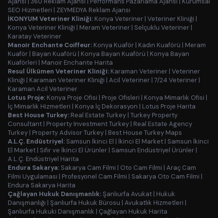
Ajansı
|
360 Reklam Ajansı
|
Performans Pazarlama Ajansı
|
Kurumsal
SEO Hizmetleri
|
ZEYMEDYA Reklam Ajansı
İKONYUM Veteriner Kliniği:
Konya Veteriner
|
Veteriner Kliniği
|
Konya Veteriner Kliniği
|
Meram Veteriner
|
Selçuklu Veteriner
|
Karatay Veteriner
Manoir Enchante Coiffeur:
Konya Kuaför
|
Kadın Kuaförü
|
Meram
Kuaför
|
Bayan Kuaförü
|
Konya Bayan Kuaförü
|
Konya Bayan
Kuaförleri
|
Manoir Enchante Harita
Resul Ülkümen Veteriner Kliniği:
Karaman Veteriner
|
Veteriner
Kliniği
|
Karaman Veteriner Kliniği
|
Acil Veteriner
|
7/24 Veteriner
|
Karaman Acil Veteriner
Lotus Proje:
Konya Proje Ofisi
|
Proje Ofisleri
|
Konya Mimarlık Ofisi
|
İç Mimarlık Hizmetleri
|
Konya İç Dekorasyon
|
Lotus Proje Harita
Best House Turkey:
Real Estate Turkey
|
Turkey Property
Consultant
|
Property Investment Turkey
|
Real Estate Agency
Turkey
|
Property Advisor Turkey
|
Best House Turkey Maps
A.L.Ç. Endüstriyel:
Samsun İkinci El
|
İkinci El Market
|
Samsun İkinci
El Market
|
Sıfır ve İkinci El Ürünler
|
Samsun Endüstriyel Ürünler
|
A.L.Ç. Endüstriyel Harita
Endura Sakarya:
Sakarya Cam Filmi
|
Oto Cam Filmi
|
Araç Cam
Filmi Uygulaması
|
Profesyonel Cam Filmi
|
Sakarya Oto Cam Filmi
|
Endura Sakarya Harita
Çağlayan Hukuk Danışmanlık:
Şanlıurfa Avukat
|
Hukuk
Danışmanlığı
|
Şanlıurfa Hukuk Bürosu
|
Avukatlık Hizmetleri
|
Şanlıurfa Hukuki Danışmanlık
|
Çağlayan Hukuk Harita