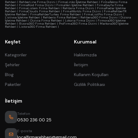
Rehberi
|
RehberLine Firma Dizini
|
FirmaLinko İşletme Rehberi
|
FirmaTekno Firma
Rehberi
|
FirmaRoid Firma Dizini
|
FirmaVeri İşletme Rehberi
|
FirmaSayfa Firma
Rehberi
|
FirmaListem Firma Rehberi
|
Rehbora Firma Dizini
|
FirmaRadar İşletme
Rehberi
|
FirmaClouds Firma Rehberi
|
FirmaWorlds Firma Dizini
|
FirmaRehberTR
İşletme Rehberi
|
FirmaRehberTurkey Firma Rehberi
|
FirmaListPro Firma Dizini
|
Listivoa İşletme Rehberi
|
Rehberio Firma Rehberi
|
Rehbera360 Firma Dizini
|
Diziora
İşletme Rehberi
|
Dizivia Firma Rehberi
|
Lokoria Firma Dizini
|
Firmora360 İşletme
Rehberi
|
Bizora360 Firma Rehberi
|
ProFirma360 Firma Dizini
|
Markora360 İşletme
Rehberi
|
Listora360 Firma Rehberi
|
Keşfet
Kurumsal
Kategoriler
Hakkımızda
Şehirler
İletişim
Blog
Kullanım Koşulları
Paketler
Gizlilik Politikası
İletişim
Telefon
0530 236 00 25
E-posta
localfirmarehberi@gmail.com