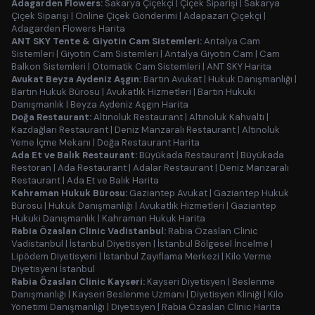
Adagarden Flowers:
Sakarya Çiçekçi
|
Çiçek Siparişi
|
Sakarya
Çiçek Siparişi
|
Online Çiçek Gönderimi
|
Adapazarı Çiçekçi
|
Adagarden Flowers Harita
ANT SKY Tente & Giyotin Cam Sistemleri:
Antalya Cam
Sistemleri
|
Giyotin Cam Sistemleri
|
Antalya Giyotin Cam
|
Cam
Balkon Sistemleri
|
Otomatik Cam Sistemleri
|
ANT SKY Harita
Avukat Beyza Aydeniz Aşgın:
Bartın Avukat
|
Hukuk Danışmanlığı
|
Bartın Hukuk Bürosu
|
Avukatlık Hizmetleri
|
Bartın Hukuki
Danışmanlık
|
Beyza Aydeniz Aşgın Harita
Doğa Restaurant:
Altınoluk Restaurant
|
Altınoluk Kahvaltı
|
Kazdağları Restaurant
|
Deniz Manzaralı Restaurant
|
Altınoluk
Yeme İçme Mekanı
|
Doğa Restaurant Harita
Ada Et ve Balık Restaurant:
Büyükada Restaurant
|
Büyükada
Restoran
|
Ada Restaurant
|
Adalar Restaurant
|
Deniz Manzaralı
Restaurant
|
Ada Et ve Balık Harita
Kahraman Hukuk Bürosu:
Gaziantep Avukat
|
Gaziantep Hukuk
Bürosu
|
Hukuk Danışmanlığı
|
Avukatlık Hizmetleri
|
Gaziantep
Hukuki Danışmanlık
|
Kahraman Hukuk Harita
Rabia Özaslan Clinic Vadistanbul:
Rabia Özaslan Clinic
Vadistanbul
|
İstanbul Diyetisyen
|
İstanbul Bölgesel İncelme
|
Lipödem Diyetisyeni
|
İstanbul Zayıflama Merkezi
|
Kilo Verme
Diyetisyeni İstanbul
Rabia Özaslan Clinic Kayseri:
Kayseri Diyetisyen
|
Beslenme
Danışmanlığı
|
Kayseri Beslenme Uzmanı
|
Diyetisyen Kliniği
|
Kilo
Yönetimi Danışmanlığı
|
Diyetisyen
|
Rabia Özaslan Clinic Harita