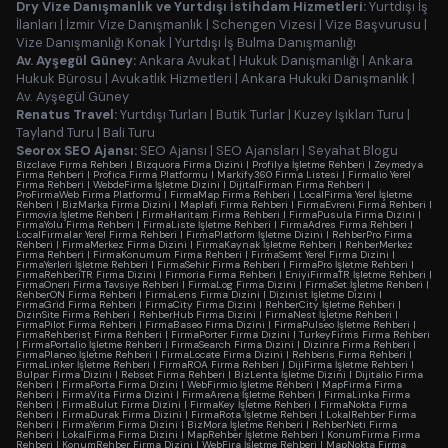
Dry Vize Danışmanlık ve Yurtdışı İstihdam Hizmetleri:
Yurtdışı İş
İlanları
|
İzmir Vize Danışmanlık
|
Schengen Vizesi
|
Vize Başvurusu
|
Vize Danışmanlığı Konak
|
Yurtdışı İş Bulma Danışmanlığı
Av. Ayşegül Güney:
Ankara Avukat
|
Hukuk Danışmanlığı
|
Ankara
Hukuk Bürosu
|
Avukatlık Hizmetleri
|
Ankara Hukuki Danışmanlık
|
Av. Ayşegül Güney
Renatus Travel:
Yurtdışı Turları
|
Butik Turlar
|
Kuzey Işıkları Turu
|
Tayland Turu
|
Bali Turu
Seorox SEO Ajansı:
SEO Ajansı
|
SEO Ajansları
|
Seyahat Blogu
Bizclave Firma Rehberi
|
Bizquora Firma Dizini
|
Profilya İşletme Rehberi
|
Zeymedya
Firma Rehberi
|
Profica Firma Platformu
|
Markify360 Firma Listesi
|
Firmalio Yerel
Firma Rehberi
|
WebdeFirma İşletme Dizini
|
DijitalFirman Firma Rehberi
|
ProFirmaWeb Firma Platformu
|
FirmaMap Firma Rehberi
|
LocalFirma Yerel İşletme
Rehberi
|
BizMarka Firma Dizini
|
Maplafi Firma Rehberi
|
FirmaEvreni Firma Rehberi
|
Firmovia İşletme Rehberi
|
FirmaHaritam Firma Rehberi
|
FirmaPusula Firma Dizini
|
FirmaYolu Firma Rehberi
|
FirmaListe İşletme Rehberi
|
FirmaAdres Firma Rehberi
|
LocalFirmalar Yerel Firma Rehberi
|
FirmaPlatform İşletme Dizini
|
RehberPro Firma
Rehberi
|
FirmaMerkez Firma Dizini
|
FirmaKaynak İşletme Rehberi
|
RehberMerkez
Firma Rehberi
|
FirmaKonumum Firma Rehberi
|
FirmaSemt Yerel Firma Dizini
|
FirmaYerleri İşletme Rehberi
|
FirmaSehir Firma Rehberi
|
FirmaPro İşletme Rehberi
|
FirmaRehberiTR Firma Dizini
|
Firmoria Firma Rehberi
|
EniyiFirmaTR İşletme Rehberi
|
FirmaOneri Firma Tavsiye Rehberi
|
FirmaLog Firma Dizini
|
FirmaSet İşletme Rehberi
|
RehberON Firma Rehberi
|
FirmaLens Firma Dizini
|
Dizinist İşletme Dizini
|
FirmaGrid Firma Rehberi
|
FirmaCity Firma Dizini
|
RehberCity İşletme Rehberi
|
DizinSite Firma Rehberi
|
RehberHub Firma Dizini
|
FirmaNest İşletme Rehberi
|
FirmaPilot Firma Rehberi
|
FirmaBaseo Firma Dizini
|
FirmaPulseo İşletme Rehberi
|
FirmaRehberist Firma Rehberi
|
FirmaPorter Firma Dizini
|
TurkeyFirms Firma Rehberi
|
FirmaPortalio İşletme Rehberi
|
FirmaSearch Firma Dizini
|
Dizinra Firma Rehberi
|
FirmaPlaneo İşletme Rehberi
|
FirmaLocate Firma Dizini
|
Rehberis Firma Rehberi
|
FirmaLinker İşletme Rehberi
|
FirmaROA Firma Rehberi
|
DijiFirma İşletme Rehberi
|
Bulpar Firma Dizini
|
Rebset Firma Rehberi
|
BizLenta İşletme Dizini
|
Dijitalio Firma
Rehberi
|
FirmaPorta Firma Dizini
|
WebFirmio İşletme Rehberi
|
MapFirma Firma
Rehberi
|
FirmaVita Firma Dizini
|
FirmaArena İşletme Rehberi
|
FirmaLinka Firma
Rehberi
|
FirmaBulut Firma Dizini
|
FirmaKey İşletme Rehberi
|
FirmaNokta Firma
Rehberi
|
FirmaDurak Firma Dizini
|
FirmaRota İşletme Rehberi
|
LokalRehber Firma
Rehberi
|
FirmaYerim Firma Dizini
|
BizMora İşletme Rehberi
|
RehberNeti Firma
Rehberi
|
LokalFirma Firma Dizini
|
MapRehber İşletme Rehberi
|
KonumFirma Firma
Rehberi
|
KonumRehber Firma Dizini
|
WebFira İşletme Rehberi
|
MapNokta Firma