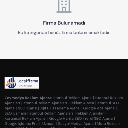
Firma Bulunamadı
Bu kategoride henüz firma bulunmamaktadır.
Zeymedya Reklam Ajansı:
İstanbul Reklam Ajansı
|
İstanbul Reklam
Ajansları
|
İstanbul Reklam Ajansları
|
Reklam Ajansı
|
İstanbul SEO
Ajansı
|
SEO Ajansı
|
Dijital Pazarlama Ajansı
|
Google Ads Ajansı
|
SEO Uzmanı
|
İstanbul Reklam Ajansları
|
Reklam Ajansları
|
Kurumsal Reklam Ajansı
|
Google Harita SEO
|
Yerel SEO Ajansı
|
Google İşletme Profili Uzmanı
|
Sosyal Medya Ajansı
|
Meta Reklam