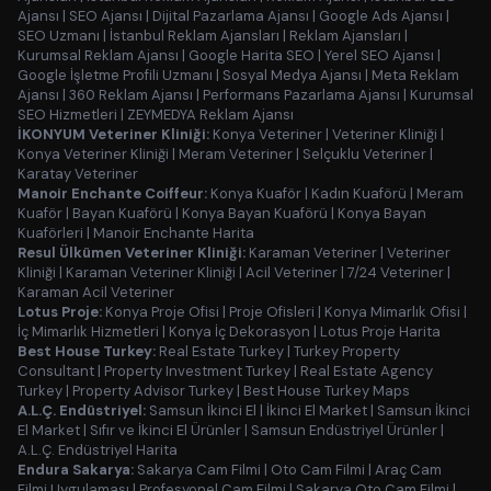
Ajansı
|
SEO Ajansı
|
Dijital Pazarlama Ajansı
|
Google Ads Ajansı
|
SEO Uzmanı
|
İstanbul Reklam Ajansları
|
Reklam Ajansları
|
Kurumsal Reklam Ajansı
|
Google Harita SEO
|
Yerel SEO Ajansı
|
Google İşletme Profili Uzmanı
|
Sosyal Medya Ajansı
|
Meta Reklam
Ajansı
|
360 Reklam Ajansı
|
Performans Pazarlama Ajansı
|
Kurumsal
SEO Hizmetleri
|
ZEYMEDYA Reklam Ajansı
İKONYUM Veteriner Kliniği:
Konya Veteriner
|
Veteriner Kliniği
|
Konya Veteriner Kliniği
|
Meram Veteriner
|
Selçuklu Veteriner
|
Karatay Veteriner
Manoir Enchante Coiffeur:
Konya Kuaför
|
Kadın Kuaförü
|
Meram
Kuaför
|
Bayan Kuaförü
|
Konya Bayan Kuaförü
|
Konya Bayan
Kuaförleri
|
Manoir Enchante Harita
Resul Ülkümen Veteriner Kliniği:
Karaman Veteriner
|
Veteriner
Kliniği
|
Karaman Veteriner Kliniği
|
Acil Veteriner
|
7/24 Veteriner
|
Karaman Acil Veteriner
Lotus Proje:
Konya Proje Ofisi
|
Proje Ofisleri
|
Konya Mimarlık Ofisi
|
İç Mimarlık Hizmetleri
|
Konya İç Dekorasyon
|
Lotus Proje Harita
Best House Turkey:
Real Estate Turkey
|
Turkey Property
Consultant
|
Property Investment Turkey
|
Real Estate Agency
Turkey
|
Property Advisor Turkey
|
Best House Turkey Maps
A.L.Ç. Endüstriyel:
Samsun İkinci El
|
İkinci El Market
|
Samsun İkinci
El Market
|
Sıfır ve İkinci El Ürünler
|
Samsun Endüstriyel Ürünler
|
A.L.Ç. Endüstriyel Harita
Endura Sakarya:
Sakarya Cam Filmi
|
Oto Cam Filmi
|
Araç Cam
Filmi Uygulaması
|
Profesyonel Cam Filmi
|
Sakarya Oto Cam Filmi
|