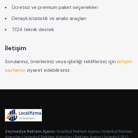
Ücretsiz ve premium paket seçenekleri
Detaylı istatistik ve analiz araçları
7/24 teknik destek
İletişim
Sorularınız, önerileriniz veya işbirliği teklifleriniz için
iletişim
sayfamızı
ziyaret edebilirsiniz.
Zeymedya Reklam Ajansı:
İstanbul Reklam Ajansı
|
İstanbul Reklam
Ajansları
|
İstanbul Reklam Ajansları
|
Reklam Ajansı
|
İstanbul SEO