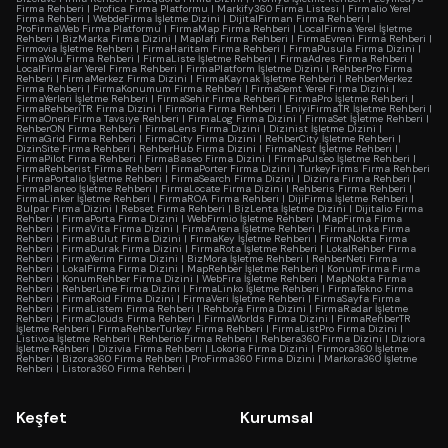
Firma Rehberi
|
Profica Firma Platformu
|
Markify360 Firma Listesi
|
Firmalio Yerel
Firma Rehberi
|
WebdeFirma İşletme Dizini
|
DijitalFirman Firma Rehberi
|
ProFirmaWeb Firma Platformu
|
FirmaMap Firma Rehberi
|
LocalFirma Yerel İşletme
Rehberi
|
BizMarka Firma Dizini
|
Maplafi Firma Rehberi
|
FirmaEvreni Firma Rehberi
|
Firmovia İşletme Rehberi
|
FirmaHaritam Firma Rehberi
|
FirmaPusula Firma Dizini
|
FirmaYolu Firma Rehberi
|
FirmaListe İşletme Rehberi
|
FirmaAdres Firma Rehberi
|
LocalFirmalar Yerel Firma Rehberi
|
FirmaPlatform İşletme Dizini
|
RehberPro Firma
Rehberi
|
FirmaMerkez Firma Dizini
|
FirmaKaynak İşletme Rehberi
|
RehberMerkez
Firma Rehberi
|
FirmaKonumum Firma Rehberi
|
FirmaSemt Yerel Firma Dizini
|
FirmaYerleri İşletme Rehberi
|
FirmaSehir Firma Rehberi
|
FirmaPro İşletme Rehberi
|
FirmaRehberiTR Firma Dizini
|
Firmoria Firma Rehberi
|
EniyiFirmaTR İşletme Rehberi
|
FirmaOneri Firma Tavsiye Rehberi
|
FirmaLog Firma Dizini
|
FirmaSet İşletme Rehberi
|
RehberON Firma Rehberi
|
FirmaLens Firma Dizini
|
Dizinist İşletme Dizini
|
FirmaGrid Firma Rehberi
|
FirmaCity Firma Dizini
|
RehberCity İşletme Rehberi
|
DizinSite Firma Rehberi
|
RehberHub Firma Dizini
|
FirmaNest İşletme Rehberi
|
FirmaPilot Firma Rehberi
|
FirmaBaseo Firma Dizini
|
FirmaPulseo İşletme Rehberi
|
FirmaRehberist Firma Rehberi
|
FirmaPorter Firma Dizini
|
TurkeyFirms Firma Rehberi
|
FirmaPortalio İşletme Rehberi
|
FirmaSearch Firma Dizini
|
Dizinra Firma Rehberi
|
FirmaPlaneo İşletme Rehberi
|
FirmaLocate Firma Dizini
|
Rehberis Firma Rehberi
|
FirmaLinker İşletme Rehberi
|
FirmaROA Firma Rehberi
|
DijiFirma İşletme Rehberi
|
Bulpar Firma Dizini
|
Rebset Firma Rehberi
|
BizLenta İşletme Dizini
|
Dijitalio Firma
Rehberi
|
FirmaPorta Firma Dizini
|
WebFirmio İşletme Rehberi
|
MapFirma Firma
Rehberi
|
FirmaVita Firma Dizini
|
FirmaArena İşletme Rehberi
|
FirmaLinka Firma
Rehberi
|
FirmaBulut Firma Dizini
|
FirmaKey İşletme Rehberi
|
FirmaNokta Firma
Rehberi
|
FirmaDurak Firma Dizini
|
FirmaRota İşletme Rehberi
|
LokalRehber Firma
Rehberi
|
FirmaYerim Firma Dizini
|
BizMora İşletme Rehberi
|
RehberNeti Firma
Rehberi
|
LokalFirma Firma Dizini
|
MapRehber İşletme Rehberi
|
KonumFirma Firma
Rehberi
|
KonumRehber Firma Dizini
|
WebFira İşletme Rehberi
|
MapNokta Firma
Rehberi
|
RehberLine Firma Dizini
|
FirmaLinko İşletme Rehberi
|
FirmaTekno Firma
Rehberi
|
FirmaRoid Firma Dizini
|
FirmaVeri İşletme Rehberi
|
FirmaSayfa Firma
Rehberi
|
FirmaListem Firma Rehberi
|
Rehbora Firma Dizini
|
FirmaRadar İşletme
Rehberi
|
FirmaClouds Firma Rehberi
|
FirmaWorlds Firma Dizini
|
FirmaRehberTR
İşletme Rehberi
|
FirmaRehberTurkey Firma Rehberi
|
FirmaListPro Firma Dizini
|
Listivoa İşletme Rehberi
|
Rehberio Firma Rehberi
|
Rehbera360 Firma Dizini
|
Diziora
İşletme Rehberi
|
Dizivia Firma Rehberi
|
Lokoria Firma Dizini
|
Firmora360 İşletme
Rehberi
|
Bizora360 Firma Rehberi
|
ProFirma360 Firma Dizini
|
Markora360 İşletme
Rehberi
|
Listora360 Firma Rehberi
|
Keşfet
Kurumsal