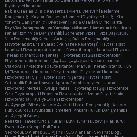
Lipödem Diyetisyeni
|
İstanbul Zayıflama Merkezi
|
Kilo Verme
Diyetisyeni İstanbul
Rabia Özaslan Clinic Kayseri:
Kayseri Diyetisyen
|
Beslenme
Danışmanlığı
|
Kayseri Beslenme Uzmanı
|
Diyetisyen Kliniği
|
Kilo
Yönetimi Danışmanlığı
|
Diyetisyen
|
Rabia Özaslan Clinic Harita
Dry Vize Danışmanlık ve Yurtdışı İstihdam Hizmetleri:
Yurtdışı İş
İlanları
|
İzmir Vize Danışmanlık
|
Schengen Vizesi
|
Vize Başvurusu
|
Vize Danışmanlığı Konak
|
Yurtdışı İş Bulma Danışmanlığı
Fizyoterapist Ersin Saraç (Pain Free Nişantaşı):
Fizyoterapist
İstanbul
|
Fizyoterapist İstanbul
|
Physiotherapist Istanbul
|
Physical
Therapist Istanbul
|
Nişantaşı Fizyoterapist
|
Şişli Fizyoterapist
|
Physiotherapie Istanbul
|
علاج طبيعي اسطنبول
|
Физиотерапевт
Стамбул
|
Physiothérapeute Istanbul
|
Manual Therapy Istanbul
|
En
İyi Fizyoterapist İstanbul
|
Fizyoterapist
|
Fizyoterapi
|
İstanbul
Fizyoterapist
|
Şişli Fizyoterapist
|
Nişantaşı Fizyoterapist
|
Ortopedik Rehabilitasyon
|
Sporcu Rehabilitasyonu
|
İstanbul
Fizyoterapi Merkezi
|
Avrupa Yakası Fizyoterapist
|
Şişli Fizyoterapi
|
Özel Fizyoterapist
|
Premium Fizyoterapist
|
Uzman Fizyoterapist
|
Fizyoterapist
|
Tavsiye Edilen Fizyoterapist
Av. Ayşegül Güney:
Ankara Avukat
|
Hukuk Danışmanlığı
|
Ankara
Hukuk Bürosu
|
Avukatlık Hizmetleri
|
Ankara Hukuki Danışmanlık
|
Av. Ayşegül Güney
Renatus Travel:
Yurtdışı Turları
|
Butik Turlar
|
Kuzey Işıkları Turu
|
Everest Ana Kampı
|
Bali Turu
Seorox SEO Ajansı:
SEO Ajansı
|
SEO Ajansları
|
Seyahat Blogu
Bizclave Firma Rehberi
|
Bizquora Firma Dizini
|
Profilya İşletme Rehberi
|
Zeymedya