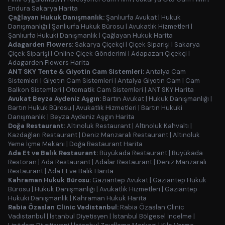
Endura Sakarya Harita
Çağlayan Hukuk Danışmanlık:
Şanlıurfa Avukat
|
Hukuk
Danışmanlığı
|
Şanlıurfa Hukuk Bürosu
|
Avukatlık Hizmetleri
|
Şanlıurfa Hukuki Danışmanlık
|
Çağlayan Hukuk Harita
Adagarden Flowers:
Sakarya Çiçekçi
|
Çiçek Siparişi
|
Sakarya
Çiçek Siparişi
|
Online Çiçek Gönderimi
|
Adapazarı Çiçekçi
|
Adagarden Flowers Harita
ANT SKY Tente & Giyotin Cam Sistemleri:
Antalya Cam
Sistemleri
|
Giyotin Cam Sistemleri
|
Antalya Giyotin Cam
|
Cam
Balkon Sistemleri
|
Otomatik Cam Sistemleri
|
ANT SKY Harita
Avukat Beyza Aydeniz Aşgın:
Bartın Avukat
|
Hukuk Danışmanlığı
|
Bartın Hukuk Bürosu
|
Avukatlık Hizmetleri
|
Bartın Hukuki
Danışmanlık
|
Beyza Aydeniz Aşgın Harita
Doğa Restaurant:
Altınoluk Restaurant
|
Altınoluk Kahvaltı
|
Kazdağları Restaurant
|
Deniz Manzaralı Restaurant
|
Altınoluk
Yeme İçme Mekanı
|
Doğa Restaurant Harita
Ada Et ve Balık Restaurant:
Büyükada Restaurant
|
Büyükada
Restoran
|
Ada Restaurant
|
Adalar Restaurant
|
Deniz Manzaralı
Restaurant
|
Ada Et ve Balık Harita
Kahraman Hukuk Bürosu:
Gaziantep Avukat
|
Gaziantep Hukuk
Bürosu
|
Hukuk Danışmanlığı
|
Avukatlık Hizmetleri
|
Gaziantep
Hukuki Danışmanlık
|
Kahraman Hukuk Harita
Rabia Özaslan Clinic Vadistanbul:
Rabia Özaslan Clinic
Vadistanbul
|
İstanbul Diyetisyen
|
İstanbul Bölgesel İncelme
|