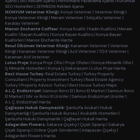
Ajansı
|
360 Reklam Ajansı
|
Performans Pazarlama Ajansı
|
Kurumsal
SEO Hizmetleri
|
ZEYMEDYA Reklam Ajansı
İKONYUM Veteriner Kliniği:
Konya Veteriner
|
Veteriner Kliniği
|
Konya Veteriner Kliniği
|
Meram Veteriner
|
Selçuklu Veteriner
|
Karatay Veteriner
Manoir Enchante Coiffeur:
Konya Kuaför
|
Kadın Kuaförü
|
Meram
Kuaför
|
Bayan Kuaförü
|
Konya Bayan Kuaförü
|
Konya Bayan
Kuaförleri
|
Manoir Enchante Harita
Resul Ülkümen Veteriner Kliniği:
Karaman Veteriner
|
Veteriner
Kliniği
|
Karaman Veteriner Kliniği
|
Acil Veteriner
|
7/24 Veteriner
|
Karaman Acil Veteriner
Lotus Proje:
Konya Proje Ofisi
|
Proje Ofisleri
|
Konya Mimarlık Ofisi
|
İç Mimarlık Hizmetleri
|
Konya İç Dekorasyon
|
Lotus Proje Harita
Best House Turkey:
Real Estate Turkey
|
Turkey Property
Consultant
|
Property Investment Turkey
|
Real Estate Agency
Turkey
|
Property Advisor Turkey
|
Best House Turkey Maps
A.L.Ç. Endüstriyel:
Samsun İkinci El
|
İkinci El Market
|
Samsun İkinci
El Market
|
Sıfır ve İkinci El Ürünler
|
Samsun Endüstriyel Ürünler
|
A.L.Ç. Endüstriyel Harita
Çağlayan Hukuk Danışmanlık:
Şanlıurfa Avukat
|
Hukuk
Danışmanlığı
|
Şanlıurfa Hukuk Bürosu
|
Avukatlık Hizmetleri
|
Şanlıurfa Hukuki Danışmanlık
|
Çağlayan Hukuk Harita
Adagarden Flowers:
Sakarya Çiçekçi
|
Çiçek Siparişi
|
Sakarya
Çiçek Siparişi
|
Online Çiçek Gönderimi
|
Adapazarı Çiçekçi
|
Adagarden Flowers Harita