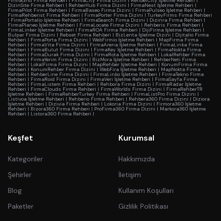
FirmaGrid Firma Rehberi
|
FirmaCity Firma Dizini
|
RehberCity İşletme Rehberi
|
DizinSite Firma Rehberi
|
RehberHub Firma Dizini
|
FirmaNest İşletme Rehberi
|
FirmaPilot Firma Rehberi
|
FirmaBaseo Firma Dizini
|
FirmaPulseo İşletme Rehberi
|
FirmaRehberist Firma Rehberi
|
FirmaPorter Firma Dizini
|
TurkeyFirms Firma Rehberi
|
FirmaPortalio İşletme Rehberi
|
FirmaSearch Firma Dizini
|
Dizinra Firma Rehberi
|
FirmaPlaneo İşletme Rehberi
|
FirmaLocate Firma Dizini
|
Rehberis Firma Rehberi
|
FirmaLinker İşletme Rehberi
|
FirmaROA Firma Rehberi
|
DijiFirma İşletme Rehberi
|
Bulpar Firma Dizini
|
Rebset Firma Rehberi
|
BizLenta İşletme Dizini
|
Dijitalio Firma
Rehberi
|
FirmaPorta Firma Dizini
|
WebFirmio İşletme Rehberi
|
MapFirma Firma
Rehberi
|
FirmaVita Firma Dizini
|
FirmaArena İşletme Rehberi
|
FirmaLinka Firma
Rehberi
|
FirmaBulut Firma Dizini
|
FirmaKey İşletme Rehberi
|
FirmaNokta Firma
Rehberi
|
FirmaDurak Firma Dizini
|
FirmaRota İşletme Rehberi
|
LokalRehber Firma
Rehberi
|
FirmaYerim Firma Dizini
|
BizMora İşletme Rehberi
|
RehberNeti Firma
Rehberi
|
LokalFirma Firma Dizini
|
MapRehber İşletme Rehberi
|
KonumFirma Firma
Rehberi
|
KonumRehber Firma Dizini
|
WebFira İşletme Rehberi
|
MapNokta Firma
Rehberi
|
RehberLine Firma Dizini
|
FirmaLinko İşletme Rehberi
|
FirmaTekno Firma
Rehberi
|
FirmaRoid Firma Dizini
|
FirmaVeri İşletme Rehberi
|
FirmaSayfa Firma
Rehberi
|
FirmaListem Firma Rehberi
|
Rehbora Firma Dizini
|
FirmaRadar İşletme
Rehberi
|
FirmaClouds Firma Rehberi
|
FirmaWorlds Firma Dizini
|
FirmaRehberTR
İşletme Rehberi
|
FirmaRehberTurkey Firma Rehberi
|
FirmaListPro Firma Dizini
|
Listivoa İşletme Rehberi
|
Rehberio Firma Rehberi
|
Rehbera360 Firma Dizini
|
Diziora
İşletme Rehberi
|
Dizivia Firma Rehberi
|
Lokoria Firma Dizini
|
Firmora360 İşletme
Rehberi
|
Bizora360 Firma Rehberi
|
ProFirma360 Firma Dizini
|
Markora360 İşletme
Rehberi
|
Listora360 Firma Rehberi
|
Keşfet
Kurumsal
Kategoriler
Hakkımızda
Şehirler
İletişim
Blog
Kullanım Koşulları
Paketler
Gizlilik Politikası