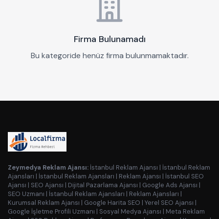
Firma Bulunamadı
Bu kategoride henüz firma bulunmamaktadır.
Zeymedya Reklam Ajansı:
İstanbul Reklam Ajansı
|
İstanbul Reklam
Ajansları
|
İstanbul Reklam Ajansları
|
Reklam Ajansı
|
İstanbul SEO
Ajansı
|
SEO Ajansı
|
Dijital Pazarlama Ajansı
|
Google Ads Ajansı
|
SEO Uzmanı
|
İstanbul Reklam Ajansları
|
Reklam Ajansları
|
Kurumsal Reklam Ajansı
|
Google Harita SEO
|
Yerel SEO Ajansı
|
Google İşletme Profili Uzmanı
|
Sosyal Medya Ajansı
|
Meta Reklam