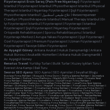
Fizyoterapist Ersin Saraç (Pain Free Nişantaşı):
Fizyoterapist
İstanbul
|
Fizyoterapist İstanbul
|
Physiotherapist Istanbul
|
Physical
Therapist Istanbul
|
Nişantaşı Fizyoterapist
|
Şişli Fizyoterapist
|
Physiotherapie Istanbul
|
علاج طبيعي اسطنبول
|
Физиотерапевт
Стамбул
|
Physiothérapeute Istanbul
|
Manual Therapy Istanbul
|
En
İyi Fizyoterapist İstanbul
|
Fizyoterapist
|
Fizyoterapi
|
İstanbul
Fizyoterapist
|
Şişli Fizyoterapist
|
Nişantaşı Fizyoterapist
|
Ortopedik Rehabilitasyon
|
Sporcu Rehabilitasyonu
|
İstanbul
Fizyoterapi Merkezi
|
Avrupa Yakası Fizyoterapist
|
Şişli Fizyoterapi
|
Özel Fizyoterapist
|
Premium Fizyoterapist
|
Uzman Fizyoterapist
|
Fizyoterapist
|
Tavsiye Edilen Fizyoterapist
Av. Ayşegül Güney:
Ankara Avukat
|
Hukuk Danışmanlığı
|
Ankara
Hukuk Bürosu
|
Avukatlık Hizmetleri
|
Ankara Hukuki Danışmanlık
|
Av. Ayşegül Güney
Renatus Travel:
Yurtdışı Turları
|
Butik Turlar
|
Kuzey Işıkları Turu
|
Everest Ana Kampı
|
Bali Turu
Seorox SEO Ajansı:
SEO Ajansı
|
SEO Ajansları
|
Seyahat Blogu
Bizclave Firma Rehberi
|
Bizquora Firma Dizini
|
Profilya İşletme Rehberi
|
Zeymedya
Firma Rehberi
|
Profica Firma Platformu
|
Markify360 Firma Listesi
|
Firmalio Yerel
Firma Rehberi
|
WebdeFirma İşletme Dizini
|
DijitalFirman Firma Rehberi
|
ProFirmaWeb Firma Platformu
|
FirmaMap Firma Rehberi
|
LocalFirma Yerel İşletme
Rehberi
|
BizMarka Firma Dizini
|
Maplafi Firma Rehberi
|
FirmaEvreni Firma Rehberi
|
Firmovia İşletme Rehberi
|
FirmaHaritam Firma Rehberi
|
FirmaPusula Firma Dizini
|
FirmaYolu Firma Rehberi
|
FirmaListe İşletme Rehberi
|
FirmaAdres Firma Rehberi
|
LocalFirmalar Yerel Firma Rehberi
|
FirmaPlatform İşletme Dizini
|
RehberPro Firma
Rehberi
|
FirmaMerkez Firma Dizini
|
FirmaKaynak İşletme Rehberi
|
RehberMerkez
Firma Rehberi
|
FirmaKonumum Firma Rehberi
|
FirmaSemt Yerel Firma Dizini
|
FirmaYerleri İşletme Rehberi
|
FirmaSehir Firma Rehberi
|
FirmaPro İşletme Rehberi
|
FirmaRehberiTR Firma Dizini
|
Firmoria Firma Rehberi
|
EniyiFirmaTR İşletme Rehberi
|
FirmaOneri Firma Tavsiye Rehberi
|
FirmaLog Firma Dizini
|
FirmaSet İşletme Rehberi
|
RehberON Firma Rehberi
|
FirmaLens Firma Dizini
|
Dizinist İşletme Dizini
|