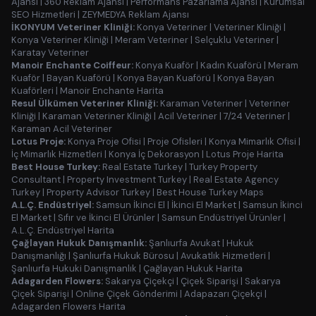
Ajansı
|
360 Reklam Ajansı
|
Performans Pazarlama Ajansı
|
Kurumsal
SEO Hizmetleri
|
ZEYMEDYA Reklam Ajansı
İKONYUM Veteriner Kliniği:
Konya Veteriner
|
Veteriner Kliniği
|
Konya Veteriner Kliniği
|
Meram Veteriner
|
Selçuklu Veteriner
|
Karatay Veteriner
Manoir Enchante Coiffeur:
Konya Kuaför
|
Kadın Kuaförü
|
Meram
Kuaför
|
Bayan Kuaförü
|
Konya Bayan Kuaförü
|
Konya Bayan
Kuaförleri
|
Manoir Enchante Harita
Resul Ülkümen Veteriner Kliniği:
Karaman Veteriner
|
Veteriner
Kliniği
|
Karaman Veteriner Kliniği
|
Acil Veteriner
|
7/24 Veteriner
|
Karaman Acil Veteriner
Lotus Proje:
Konya Proje Ofisi
|
Proje Ofisleri
|
Konya Mimarlık Ofisi
|
İç Mimarlık Hizmetleri
|
Konya İç Dekorasyon
|
Lotus Proje Harita
Best House Turkey:
Real Estate Turkey
|
Turkey Property
Consultant
|
Property Investment Turkey
|
Real Estate Agency
Turkey
|
Property Advisor Turkey
|
Best House Turkey Maps
A.L.Ç. Endüstriyel:
Samsun İkinci El
|
İkinci El Market
|
Samsun İkinci
El Market
|
Sıfır ve İkinci El Ürünler
|
Samsun Endüstriyel Ürünler
|
A.L.Ç. Endüstriyel Harita
Çağlayan Hukuk Danışmanlık:
Şanlıurfa Avukat
|
Hukuk
Danışmanlığı
|
Şanlıurfa Hukuk Bürosu
|
Avukatlık Hizmetleri
|
Şanlıurfa Hukuki Danışmanlık
|
Çağlayan Hukuk Harita
Adagarden Flowers:
Sakarya Çiçekçi
|
Çiçek Siparişi
|
Sakarya
Çiçek Siparişi
|
Online Çiçek Gönderimi
|
Adapazarı Çiçekçi
|
Adagarden Flowers Harita