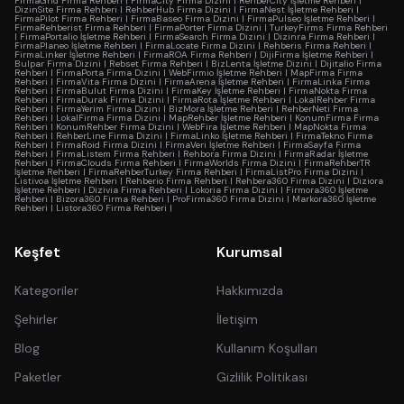
FirmaGrid Firma Rehberi
|
FirmaCity Firma Dizini
|
RehberCity İşletme Rehberi
|
DizinSite Firma Rehberi
|
RehberHub Firma Dizini
|
FirmaNest İşletme Rehberi
|
FirmaPilot Firma Rehberi
|
FirmaBaseo Firma Dizini
|
FirmaPulseo İşletme Rehberi
|
FirmaRehberist Firma Rehberi
|
FirmaPorter Firma Dizini
|
TurkeyFirms Firma Rehberi
|
FirmaPortalio İşletme Rehberi
|
FirmaSearch Firma Dizini
|
Dizinra Firma Rehberi
|
FirmaPlaneo İşletme Rehberi
|
FirmaLocate Firma Dizini
|
Rehberis Firma Rehberi
|
FirmaLinker İşletme Rehberi
|
FirmaROA Firma Rehberi
|
DijiFirma İşletme Rehberi
|
Bulpar Firma Dizini
|
Rebset Firma Rehberi
|
BizLenta İşletme Dizini
|
Dijitalio Firma
Rehberi
|
FirmaPorta Firma Dizini
|
WebFirmio İşletme Rehberi
|
MapFirma Firma
Rehberi
|
FirmaVita Firma Dizini
|
FirmaArena İşletme Rehberi
|
FirmaLinka Firma
Rehberi
|
FirmaBulut Firma Dizini
|
FirmaKey İşletme Rehberi
|
FirmaNokta Firma
Rehberi
|
FirmaDurak Firma Dizini
|
FirmaRota İşletme Rehberi
|
LokalRehber Firma
Rehberi
|
FirmaYerim Firma Dizini
|
BizMora İşletme Rehberi
|
RehberNeti Firma
Rehberi
|
LokalFirma Firma Dizini
|
MapRehber İşletme Rehberi
|
KonumFirma Firma
Rehberi
|
KonumRehber Firma Dizini
|
WebFira İşletme Rehberi
|
MapNokta Firma
Rehberi
|
RehberLine Firma Dizini
|
FirmaLinko İşletme Rehberi
|
FirmaTekno Firma
Rehberi
|
FirmaRoid Firma Dizini
|
FirmaVeri İşletme Rehberi
|
FirmaSayfa Firma
Rehberi
|
FirmaListem Firma Rehberi
|
Rehbora Firma Dizini
|
FirmaRadar İşletme
Rehberi
|
FirmaClouds Firma Rehberi
|
FirmaWorlds Firma Dizini
|
FirmaRehberTR
İşletme Rehberi
|
FirmaRehberTurkey Firma Rehberi
|
FirmaListPro Firma Dizini
|
Listivoa İşletme Rehberi
|
Rehberio Firma Rehberi
|
Rehbera360 Firma Dizini
|
Diziora
İşletme Rehberi
|
Dizivia Firma Rehberi
|
Lokoria Firma Dizini
|
Firmora360 İşletme
Rehberi
|
Bizora360 Firma Rehberi
|
ProFirma360 Firma Dizini
|
Markora360 İşletme
Rehberi
|
Listora360 Firma Rehberi
|
Keşfet
Kurumsal
Kategoriler
Hakkımızda
Şehirler
İletişim
Blog
Kullanım Koşulları
Paketler
Gizlilik Politikası