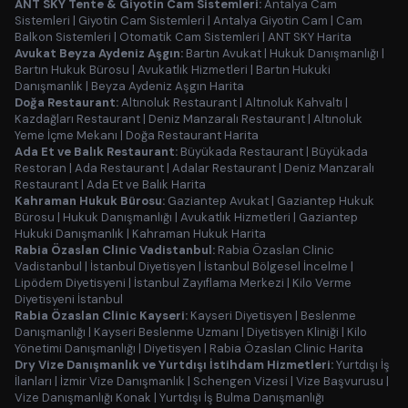
ANT SKY Tente & Giyotin Cam Sistemleri:
Antalya Cam
Sistemleri
|
Giyotin Cam Sistemleri
|
Antalya Giyotin Cam
|
Cam
Balkon Sistemleri
|
Otomatik Cam Sistemleri
|
ANT SKY Harita
Avukat Beyza Aydeniz Aşgın:
Bartın Avukat
|
Hukuk Danışmanlığı
|
Bartın Hukuk Bürosu
|
Avukatlık Hizmetleri
|
Bartın Hukuki
Danışmanlık
|
Beyza Aydeniz Aşgın Harita
Doğa Restaurant:
Altınoluk Restaurant
|
Altınoluk Kahvaltı
|
Kazdağları Restaurant
|
Deniz Manzaralı Restaurant
|
Altınoluk
Yeme İçme Mekanı
|
Doğa Restaurant Harita
Ada Et ve Balık Restaurant:
Büyükada Restaurant
|
Büyükada
Restoran
|
Ada Restaurant
|
Adalar Restaurant
|
Deniz Manzaralı
Restaurant
|
Ada Et ve Balık Harita
Kahraman Hukuk Bürosu:
Gaziantep Avukat
|
Gaziantep Hukuk
Bürosu
|
Hukuk Danışmanlığı
|
Avukatlık Hizmetleri
|
Gaziantep
Hukuki Danışmanlık
|
Kahraman Hukuk Harita
Rabia Özaslan Clinic Vadistanbul:
Rabia Özaslan Clinic
Vadistanbul
|
İstanbul Diyetisyen
|
İstanbul Bölgesel İncelme
|
Lipödem Diyetisyeni
|
İstanbul Zayıflama Merkezi
|
Kilo Verme
Diyetisyeni İstanbul
Rabia Özaslan Clinic Kayseri:
Kayseri Diyetisyen
|
Beslenme
Danışmanlığı
|
Kayseri Beslenme Uzmanı
|
Diyetisyen Kliniği
|
Kilo
Yönetimi Danışmanlığı
|
Diyetisyen
|
Rabia Özaslan Clinic Harita
Dry Vize Danışmanlık ve Yurtdışı İstihdam Hizmetleri:
Yurtdışı İş
İlanları
|
İzmir Vize Danışmanlık
|
Schengen Vizesi
|
Vize Başvurusu
|
Vize Danışmanlığı Konak
|
Yurtdışı İş Bulma Danışmanlığı