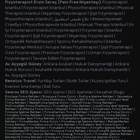
Fizyoterapist Ersin Saraç (Pain Free Nişantaşı):
Fizyoterapist
İstanbul
|
Fizyoterapist İstanbul
|
Physiotherapist Istanbul
|
Physical
Therapist Istanbul
|
Nişantaşı Fizyoterapist
|
Şişli Fizyoterapist
|
Physiotherapie Istanbul
|
علاج طبيعي اسطنبول
|
Физиотерапевт
Стамбул
|
Physiothérapeute Istanbul
|
Manual Therapy Istanbul
|
En
İyi Fizyoterapist İstanbul
|
Fizyoterapist
|
Fizyoterapi
|
İstanbul
Fizyoterapist
|
Şişli Fizyoterapist
|
Nişantaşı Fizyoterapist
|
Ortopedik Rehabilitasyon
|
Sporcu Rehabilitasyonu
|
İstanbul
Fizyoterapi Merkezi
|
Avrupa Yakası Fizyoterapist
|
Şişli Fizyoterapi
|
Özel Fizyoterapist
|
Premium Fizyoterapist
|
Uzman Fizyoterapist
|
Fizyoterapist
|
Tavsiye Edilen Fizyoterapist
Av. Ayşegül Güney:
Ankara Avukat
|
Hukuk Danışmanlığı
|
Ankara
Hukuk Bürosu
|
Avukatlık Hizmetleri
|
Ankara Hukuki Danışmanlık
|
Av. Ayşegül Güney
Renatus Travel:
Yurtdışı Turları
|
Butik Turlar
|
Kuzey Işıkları Turu
|
Everest Ana Kampı
|
Bali Turu
Seorox SEO Ajansı:
SEO Ajansı
|
SEO Ajansları
|
Seyahat Blogu
Bizclave Firma Rehberi
|
Bizquora Firma Dizini
|
Profilya İşletme Rehberi
|
Zeymedya
Firma Rehberi
|
Profica Firma Platformu
|
Markify360 Firma Listesi
|
Firmalio Yerel
Firma Rehberi
|
WebdeFirma İşletme Dizini
|
DijitalFirman Firma Rehberi
|
ProFirmaWeb Firma Platformu
|
FirmaMap Firma Rehberi
|
LocalFirma Yerel İşletme
Rehberi
|
BizMarka Firma Dizini
|
Maplafi Firma Rehberi
|
FirmaEvreni Firma Rehberi
|
Firmovia İşletme Rehberi
|
FirmaHaritam Firma Rehberi
|
FirmaPusula Firma Dizini
|
FirmaYolu Firma Rehberi
|
FirmaListe İşletme Rehberi
|
FirmaAdres Firma Rehberi
|
LocalFirmalar Yerel Firma Rehberi
|
FirmaPlatform İşletme Dizini
|
RehberPro Firma
Rehberi
|
FirmaMerkez Firma Dizini
|
FirmaKaynak İşletme Rehberi
|
RehberMerkez
Firma Rehberi
|
FirmaKonumum Firma Rehberi
|
FirmaSemt Yerel Firma Dizini
|
FirmaYerleri İşletme Rehberi
|
FirmaSehir Firma Rehberi
|
FirmaPro İşletme Rehberi
|
FirmaRehberiTR Firma Dizini
|
Firmoria Firma Rehberi
|
EniyiFirmaTR İşletme Rehberi
|
FirmaOneri Firma Tavsiye Rehberi
|
FirmaLog Firma Dizini
|
FirmaSet İşletme Rehberi
|
RehberON Firma Rehberi
|
FirmaLens Firma Dizini
|
Dizinist İşletme Dizini
|