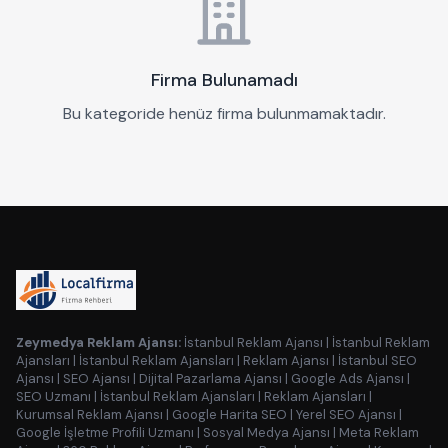
Firma Bulunamadı
Bu kategoride henüz firma bulunmamaktadır.
Zeymedya Reklam Ajansı:
İstanbul Reklam Ajansı
|
İstanbul Reklam
Ajansları
|
İstanbul Reklam Ajansları
|
Reklam Ajansı
|
İstanbul SEO
Ajansı
|
SEO Ajansı
|
Dijital Pazarlama Ajansı
|
Google Ads Ajansı
|
SEO Uzmanı
|
İstanbul Reklam Ajansları
|
Reklam Ajansları
|
Kurumsal Reklam Ajansı
|
Google Harita SEO
|
Yerel SEO Ajansı
|
Google İşletme Profili Uzmanı
|
Sosyal Medya Ajansı
|
Meta Reklam