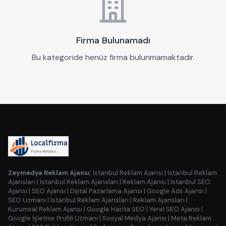
Firma Bulunamadı
Bu kategoride henüz firma bulunmamaktadır.
Zeymedya Reklam Ajansı:
İstanbul Reklam Ajansı
|
İstanbul Reklam
Ajansları
|
İstanbul Reklam Ajansları
|
Reklam Ajansı
|
İstanbul SEO
Ajansı
|
SEO Ajansı
|
Dijital Pazarlama Ajansı
|
Google Ads Ajansı
|
SEO Uzmanı
|
İstanbul Reklam Ajansları
|
Reklam Ajansları
|
Kurumsal Reklam Ajansı
|
Google Harita SEO
|
Yerel SEO Ajansı
|
Google İşletme Profili Uzmanı
|
Sosyal Medya Ajansı
|
Meta Reklam