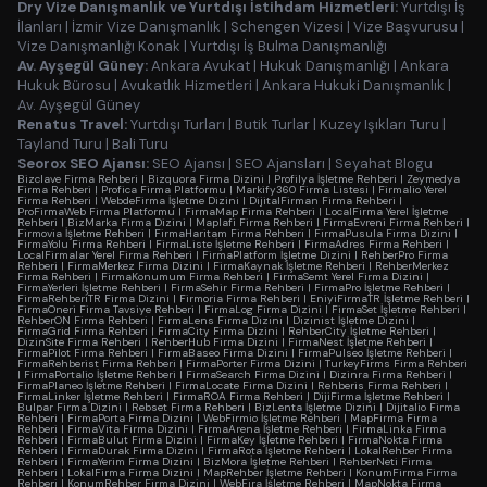
Dry Vize Danışmanlık ve Yurtdışı İstihdam Hizmetleri:
Yurtdışı İş
İlanları
|
İzmir Vize Danışmanlık
|
Schengen Vizesi
|
Vize Başvurusu
|
Vize Danışmanlığı Konak
|
Yurtdışı İş Bulma Danışmanlığı
Av. Ayşegül Güney:
Ankara Avukat
|
Hukuk Danışmanlığı
|
Ankara
Hukuk Bürosu
|
Avukatlık Hizmetleri
|
Ankara Hukuki Danışmanlık
|
Av. Ayşegül Güney
Renatus Travel:
Yurtdışı Turları
|
Butik Turlar
|
Kuzey Işıkları Turu
|
Tayland Turu
|
Bali Turu
Seorox SEO Ajansı:
SEO Ajansı
|
SEO Ajansları
|
Seyahat Blogu
Bizclave Firma Rehberi
|
Bizquora Firma Dizini
|
Profilya İşletme Rehberi
|
Zeymedya
Firma Rehberi
|
Profica Firma Platformu
|
Markify360 Firma Listesi
|
Firmalio Yerel
Firma Rehberi
|
WebdeFirma İşletme Dizini
|
DijitalFirman Firma Rehberi
|
ProFirmaWeb Firma Platformu
|
FirmaMap Firma Rehberi
|
LocalFirma Yerel İşletme
Rehberi
|
BizMarka Firma Dizini
|
Maplafi Firma Rehberi
|
FirmaEvreni Firma Rehberi
|
Firmovia İşletme Rehberi
|
FirmaHaritam Firma Rehberi
|
FirmaPusula Firma Dizini
|
FirmaYolu Firma Rehberi
|
FirmaListe İşletme Rehberi
|
FirmaAdres Firma Rehberi
|
LocalFirmalar Yerel Firma Rehberi
|
FirmaPlatform İşletme Dizini
|
RehberPro Firma
Rehberi
|
FirmaMerkez Firma Dizini
|
FirmaKaynak İşletme Rehberi
|
RehberMerkez
Firma Rehberi
|
FirmaKonumum Firma Rehberi
|
FirmaSemt Yerel Firma Dizini
|
FirmaYerleri İşletme Rehberi
|
FirmaSehir Firma Rehberi
|
FirmaPro İşletme Rehberi
|
FirmaRehberiTR Firma Dizini
|
Firmoria Firma Rehberi
|
EniyiFirmaTR İşletme Rehberi
|
FirmaOneri Firma Tavsiye Rehberi
|
FirmaLog Firma Dizini
|
FirmaSet İşletme Rehberi
|
RehberON Firma Rehberi
|
FirmaLens Firma Dizini
|
Dizinist İşletme Dizini
|
FirmaGrid Firma Rehberi
|
FirmaCity Firma Dizini
|
RehberCity İşletme Rehberi
|
DizinSite Firma Rehberi
|
RehberHub Firma Dizini
|
FirmaNest İşletme Rehberi
|
FirmaPilot Firma Rehberi
|
FirmaBaseo Firma Dizini
|
FirmaPulseo İşletme Rehberi
|
FirmaRehberist Firma Rehberi
|
FirmaPorter Firma Dizini
|
TurkeyFirms Firma Rehberi
|
FirmaPortalio İşletme Rehberi
|
FirmaSearch Firma Dizini
|
Dizinra Firma Rehberi
|
FirmaPlaneo İşletme Rehberi
|
FirmaLocate Firma Dizini
|
Rehberis Firma Rehberi
|
FirmaLinker İşletme Rehberi
|
FirmaROA Firma Rehberi
|
DijiFirma İşletme Rehberi
|
Bulpar Firma Dizini
|
Rebset Firma Rehberi
|
BizLenta İşletme Dizini
|
Dijitalio Firma
Rehberi
|
FirmaPorta Firma Dizini
|
WebFirmio İşletme Rehberi
|
MapFirma Firma
Rehberi
|
FirmaVita Firma Dizini
|
FirmaArena İşletme Rehberi
|
FirmaLinka Firma
Rehberi
|
FirmaBulut Firma Dizini
|
FirmaKey İşletme Rehberi
|
FirmaNokta Firma
Rehberi
|
FirmaDurak Firma Dizini
|
FirmaRota İşletme Rehberi
|
LokalRehber Firma
Rehberi
|
FirmaYerim Firma Dizini
|
BizMora İşletme Rehberi
|
RehberNeti Firma
Rehberi
|
LokalFirma Firma Dizini
|
MapRehber İşletme Rehberi
|
KonumFirma Firma
Rehberi
|
KonumRehber Firma Dizini
|
WebFira İşletme Rehberi
|
MapNokta Firma