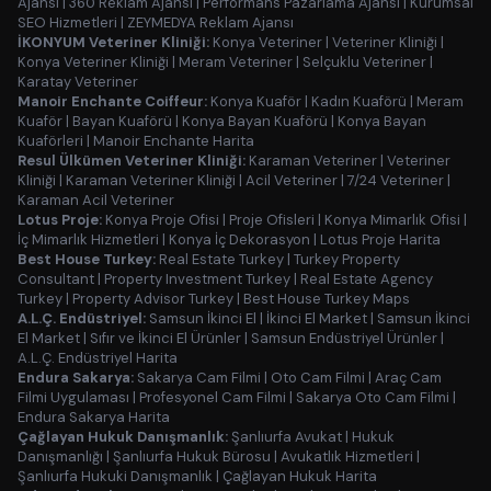
Ajansı
|
360 Reklam Ajansı
|
Performans Pazarlama Ajansı
|
Kurumsal
SEO Hizmetleri
|
ZEYMEDYA Reklam Ajansı
İKONYUM Veteriner Kliniği:
Konya Veteriner
|
Veteriner Kliniği
|
Konya Veteriner Kliniği
|
Meram Veteriner
|
Selçuklu Veteriner
|
Karatay Veteriner
Manoir Enchante Coiffeur:
Konya Kuaför
|
Kadın Kuaförü
|
Meram
Kuaför
|
Bayan Kuaförü
|
Konya Bayan Kuaförü
|
Konya Bayan
Kuaförleri
|
Manoir Enchante Harita
Resul Ülkümen Veteriner Kliniği:
Karaman Veteriner
|
Veteriner
Kliniği
|
Karaman Veteriner Kliniği
|
Acil Veteriner
|
7/24 Veteriner
|
Karaman Acil Veteriner
Lotus Proje:
Konya Proje Ofisi
|
Proje Ofisleri
|
Konya Mimarlık Ofisi
|
İç Mimarlık Hizmetleri
|
Konya İç Dekorasyon
|
Lotus Proje Harita
Best House Turkey:
Real Estate Turkey
|
Turkey Property
Consultant
|
Property Investment Turkey
|
Real Estate Agency
Turkey
|
Property Advisor Turkey
|
Best House Turkey Maps
A.L.Ç. Endüstriyel:
Samsun İkinci El
|
İkinci El Market
|
Samsun İkinci
El Market
|
Sıfır ve İkinci El Ürünler
|
Samsun Endüstriyel Ürünler
|
A.L.Ç. Endüstriyel Harita
Endura Sakarya:
Sakarya Cam Filmi
|
Oto Cam Filmi
|
Araç Cam
Filmi Uygulaması
|
Profesyonel Cam Filmi
|
Sakarya Oto Cam Filmi
|
Endura Sakarya Harita
Çağlayan Hukuk Danışmanlık:
Şanlıurfa Avukat
|
Hukuk
Danışmanlığı
|
Şanlıurfa Hukuk Bürosu
|
Avukatlık Hizmetleri
|
Şanlıurfa Hukuki Danışmanlık
|
Çağlayan Hukuk Harita