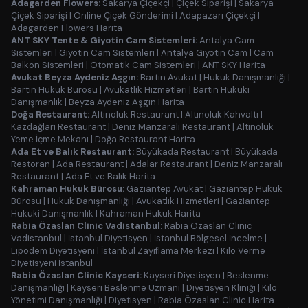
Adagarden Flowers:
Sakarya Çiçekçi
|
Çiçek Siparişi
|
Sakarya
Çiçek Siparişi
|
Online Çiçek Gönderimi
|
Adapazarı Çiçekçi
|
Adagarden Flowers Harita
ANT SKY Tente & Giyotin Cam Sistemleri:
Antalya Cam
Sistemleri
|
Giyotin Cam Sistemleri
|
Antalya Giyotin Cam
|
Cam
Balkon Sistemleri
|
Otomatik Cam Sistemleri
|
ANT SKY Harita
Avukat Beyza Aydeniz Aşgın:
Bartın Avukat
|
Hukuk Danışmanlığı
|
Bartın Hukuk Bürosu
|
Avukatlık Hizmetleri
|
Bartın Hukuki
Danışmanlık
|
Beyza Aydeniz Aşgın Harita
Doğa Restaurant:
Altınoluk Restaurant
|
Altınoluk Kahvaltı
|
Kazdağları Restaurant
|
Deniz Manzaralı Restaurant
|
Altınoluk
Yeme İçme Mekanı
|
Doğa Restaurant Harita
Ada Et ve Balık Restaurant:
Büyükada Restaurant
|
Büyükada
Restoran
|
Ada Restaurant
|
Adalar Restaurant
|
Deniz Manzaralı
Restaurant
|
Ada Et ve Balık Harita
Kahraman Hukuk Bürosu:
Gaziantep Avukat
|
Gaziantep Hukuk
Bürosu
|
Hukuk Danışmanlığı
|
Avukatlık Hizmetleri
|
Gaziantep
Hukuki Danışmanlık
|
Kahraman Hukuk Harita
Rabia Özaslan Clinic Vadistanbul:
Rabia Özaslan Clinic
Vadistanbul
|
İstanbul Diyetisyen
|
İstanbul Bölgesel İncelme
|
Lipödem Diyetisyeni
|
İstanbul Zayıflama Merkezi
|
Kilo Verme
Diyetisyeni İstanbul
Rabia Özaslan Clinic Kayseri:
Kayseri Diyetisyen
|
Beslenme
Danışmanlığı
|
Kayseri Beslenme Uzmanı
|
Diyetisyen Kliniği
|
Kilo
Yönetimi Danışmanlığı
|
Diyetisyen
|
Rabia Özaslan Clinic Harita