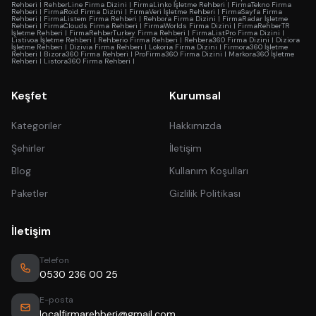
Rehberi
|
RehberLine Firma Dizini
|
FirmaLinko İşletme Rehberi
|
FirmaTekno Firma
Rehberi
|
FirmaRoid Firma Dizini
|
FirmaVeri İşletme Rehberi
|
FirmaSayfa Firma
Rehberi
|
FirmaListem Firma Rehberi
|
Rehbora Firma Dizini
|
FirmaRadar İşletme
Rehberi
|
FirmaClouds Firma Rehberi
|
FirmaWorlds Firma Dizini
|
FirmaRehberTR
İşletme Rehberi
|
FirmaRehberTurkey Firma Rehberi
|
FirmaListPro Firma Dizini
|
Listivoa İşletme Rehberi
|
Rehberio Firma Rehberi
|
Rehbera360 Firma Dizini
|
Diziora
İşletme Rehberi
|
Dizivia Firma Rehberi
|
Lokoria Firma Dizini
|
Firmora360 İşletme
Rehberi
|
Bizora360 Firma Rehberi
|
ProFirma360 Firma Dizini
|
Markora360 İşletme
Rehberi
|
Listora360 Firma Rehberi
|
Keşfet
Kurumsal
Kategoriler
Hakkımızda
Şehirler
İletişim
Blog
Kullanım Koşulları
Paketler
Gizlilik Politikası
İletişim
Telefon
0530 236 00 25
E-posta
localfirmarehberi@gmail.com