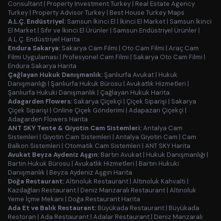
Consultant
|
Property Investment Turkey
|
Real Estate Agency
Turkey
|
Property Advisor Turkey
|
Best House Turkey Maps
A.L.Ç. Endüstriyel:
Samsun İkinci El
|
İkinci El Market
|
Samsun İkinci
El Market
|
Sıfır ve İkinci El Ürünler
|
Samsun Endüstriyel Ürünler
|
A.L.Ç. Endüstriyel Harita
Endura Sakarya:
Sakarya Cam Filmi
|
Oto Cam Filmi
|
Araç Cam
Filmi Uygulaması
|
Profesyonel Cam Filmi
|
Sakarya Oto Cam Filmi
|
Endura Sakarya Harita
Çağlayan Hukuk Danışmanlık:
Şanlıurfa Avukat
|
Hukuk
Danışmanlığı
|
Şanlıurfa Hukuk Bürosu
|
Avukatlık Hizmetleri
|
Şanlıurfa Hukuki Danışmanlık
|
Çağlayan Hukuk Harita
Adagarden Flowers:
Sakarya Çiçekçi
|
Çiçek Siparişi
|
Sakarya
Çiçek Siparişi
|
Online Çiçek Gönderimi
|
Adapazarı Çiçekçi
|
Adagarden Flowers Harita
ANT SKY Tente & Giyotin Cam Sistemleri:
Antalya Cam
Sistemleri
|
Giyotin Cam Sistemleri
|
Antalya Giyotin Cam
|
Cam
Balkon Sistemleri
|
Otomatik Cam Sistemleri
|
ANT SKY Harita
Avukat Beyza Aydeniz Aşgın:
Bartın Avukat
|
Hukuk Danışmanlığı
|
Bartın Hukuk Bürosu
|
Avukatlık Hizmetleri
|
Bartın Hukuki
Danışmanlık
|
Beyza Aydeniz Aşgın Harita
Doğa Restaurant:
Altınoluk Restaurant
|
Altınoluk Kahvaltı
|
Kazdağları Restaurant
|
Deniz Manzaralı Restaurant
|
Altınoluk
Yeme İçme Mekanı
|
Doğa Restaurant Harita
Ada Et ve Balık Restaurant:
Büyükada Restaurant
|
Büyükada
Restoran
|
Ada Restaurant
|
Adalar Restaurant
|
Deniz Manzaralı