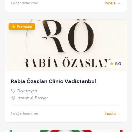
İncele →
1 değerlendirme
⭐ Premium
5.0
Rabia Özaslan Clinic Vadistanbul
Diyetisyen
İstanbul, Sarıyer
İncele →
1 değerlendirme