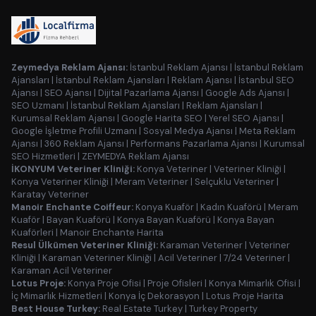
Zeymedya Reklam Ajansı:
İstanbul Reklam Ajansı
|
İstanbul Reklam
Ajansları
|
İstanbul Reklam Ajansları
|
Reklam Ajansı
|
İstanbul SEO
Ajansı
|
SEO Ajansı
|
Dijital Pazarlama Ajansı
|
Google Ads Ajansı
|
SEO Uzmanı
|
İstanbul Reklam Ajansları
|
Reklam Ajansları
|
Kurumsal Reklam Ajansı
|
Google Harita SEO
|
Yerel SEO Ajansı
|
Google İşletme Profili Uzmanı
|
Sosyal Medya Ajansı
|
Meta Reklam
Ajansı
|
360 Reklam Ajansı
|
Performans Pazarlama Ajansı
|
Kurumsal
SEO Hizmetleri
|
ZEYMEDYA Reklam Ajansı
İKONYUM Veteriner Kliniği:
Konya Veteriner
|
Veteriner Kliniği
|
Konya Veteriner Kliniği
|
Meram Veteriner
|
Selçuklu Veteriner
|
Karatay Veteriner
Manoir Enchante Coiffeur:
Konya Kuaför
|
Kadın Kuaförü
|
Meram
Kuaför
|
Bayan Kuaförü
|
Konya Bayan Kuaförü
|
Konya Bayan
Kuaförleri
|
Manoir Enchante Harita
Resul Ülkümen Veteriner Kliniği:
Karaman Veteriner
|
Veteriner
Kliniği
|
Karaman Veteriner Kliniği
|
Acil Veteriner
|
7/24 Veteriner
|
Karaman Acil Veteriner
Lotus Proje:
Konya Proje Ofisi
|
Proje Ofisleri
|
Konya Mimarlık Ofisi
|
İç Mimarlık Hizmetleri
|
Konya İç Dekorasyon
|
Lotus Proje Harita
Best House Turkey:
Real Estate Turkey
|
Turkey Property