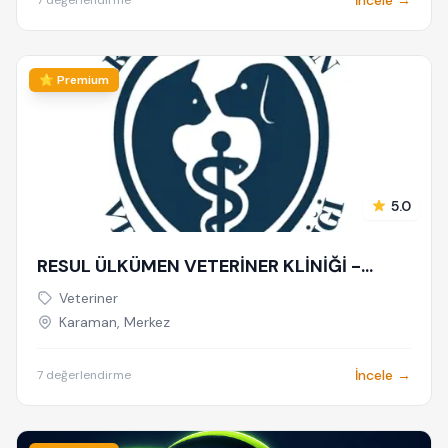
İncele →
7 değerlendirme
⭐ Premium
5.0
RESUL ÜLKÜMEN VETERİNER KLİNİĞİ -
KARAMAN VETERİNER - PET OTELİ | ACİL
Veteriner
VETERİNER - 7/24 AÇIK NÖBETÇİ
Karaman, Merkez
VETERİNER KLİNİĞİ
İncele →
7 değerlendirme