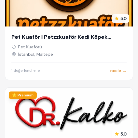
5.0
Pet Kuaför | Petzzkuaför Kedi Köpek
Kuaförü
Pet Kuaförü
İstanbul, Maltepe
İncele →
1 değerlendirme
⭐ Premium
5.0