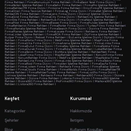
Firma Rehberi
|
FirmaKonumum Firma Rehberi
|
FirmaSemt Yerel Firma Dizini
|
FirmaYerleri İşletme Rehberi
|
FirmaSehir Firma Rehberi
|
FirmaPro İşletme Rehberi
|
FirmaRehberiTR Firma Dizini
|
Firmoria Firma Rehberi
|
EniyiFirmaTR İşletme Rehberi
|
FirmaOneri Firma Tavsiye Rehberi
|
FirmaLog Firma Dizini
|
FirmaSet İşletme Rehberi
|
RehberON Firma Rehberi
|
FirmaLens Firma Dizini
|
Dizinist İşletme Dizini
|
FirmaGrid Firma Rehberi
|
FirmaCity Firma Dizini
|
RehberCity İşletme Rehberi
|
DizinSite Firma Rehberi
|
RehberHub Firma Dizini
|
FirmaNest İşletme Rehberi
|
FirmaPilot Firma Rehberi
|
FirmaBaseo Firma Dizini
|
FirmaPulseo İşletme Rehberi
|
FirmaRehberist Firma Rehberi
|
FirmaPorter Firma Dizini
|
TurkeyFirms Firma Rehberi
|
FirmaPortalio İşletme Rehberi
|
FirmaSearch Firma Dizini
|
Dizinra Firma Rehberi
|
FirmaPlaneo İşletme Rehberi
|
FirmaLocate Firma Dizini
|
Rehberis Firma Rehberi
|
FirmaLinker İşletme Rehberi
|
FirmaROA Firma Rehberi
|
DijiFirma İşletme Rehberi
|
Bulpar Firma Dizini
|
Rebset Firma Rehberi
|
BizLenta İşletme Dizini
|
Dijitalio Firma
Rehberi
|
FirmaPorta Firma Dizini
|
WebFirmio İşletme Rehberi
|
MapFirma Firma
Rehberi
|
FirmaVita Firma Dizini
|
FirmaArena İşletme Rehberi
|
FirmaLinka Firma
Rehberi
|
FirmaBulut Firma Dizini
|
FirmaKey İşletme Rehberi
|
FirmaNokta Firma
Rehberi
|
FirmaDurak Firma Dizini
|
FirmaRota İşletme Rehberi
|
LokalRehber Firma
Rehberi
|
FirmaYerim Firma Dizini
|
BizMora İşletme Rehberi
|
RehberNeti Firma
Rehberi
|
LokalFirma Firma Dizini
|
MapRehber İşletme Rehberi
|
KonumFirma Firma
Rehberi
|
KonumRehber Firma Dizini
|
WebFira İşletme Rehberi
|
MapNokta Firma
Rehberi
|
RehberLine Firma Dizini
|
FirmaLinko İşletme Rehberi
|
FirmaTekno Firma
Rehberi
|
FirmaRoid Firma Dizini
|
FirmaVeri İşletme Rehberi
|
FirmaSayfa Firma
Rehberi
|
FirmaListem Firma Rehberi
|
Rehbora Firma Dizini
|
FirmaRadar İşletme
Rehberi
|
FirmaClouds Firma Rehberi
|
FirmaWorlds Firma Dizini
|
FirmaRehberTR
İşletme Rehberi
|
FirmaRehberTurkey Firma Rehberi
|
FirmaListPro Firma Dizini
|
Listivoa İşletme Rehberi
|
Rehberio Firma Rehberi
|
Rehbera360 Firma Dizini
|
Diziora
İşletme Rehberi
|
Dizivia Firma Rehberi
|
Lokoria Firma Dizini
|
Firmora360 İşletme
Rehberi
|
Bizora360 Firma Rehberi
|
ProFirma360 Firma Dizini
|
Markora360 İşletme
Rehberi
|
Listora360 Firma Rehberi
|
Keşfet
Kurumsal
Kategoriler
Hakkımızda
Şehirler
İletişim
Blog
Kullanım Koşulları