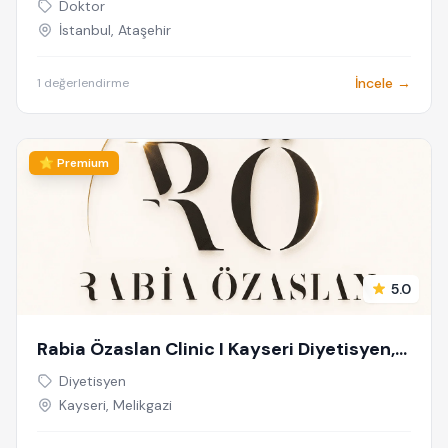
Doktor
İstanbul, Ataşehir
İncele →
1 değerlendirme
⭐ Premium
5.0
Rabia Özaslan Clinic I Kayseri Diyetisyen,
Lipödem, Bölgesel İncelme
Diyetisyen
Kayseri, Melikgazi