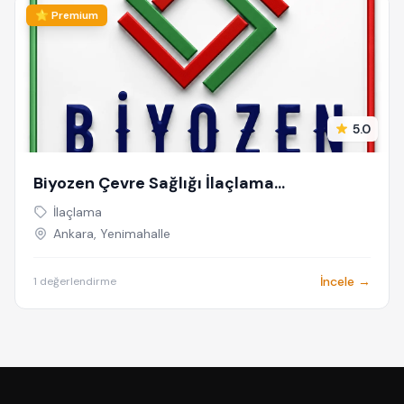
⭐ Premium
5.0
Biyozen Çevre Sağlığı İlaçlama
Dezenfeksiyon
İlaçlama
Ankara, Yenimahalle
İncele →
1 değerlendirme