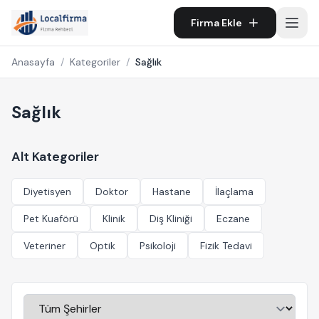
Firma Ekle
Anasayfa
/
Kategoriler
/
Sağlık
Sağlık
Alt Kategoriler
Diyetisyen
Doktor
Hastane
İlaçlama
Pet Kuaförü
Klinik
Diş Kliniği
Eczane
Veteriner
Optik
Psikoloji
Fizik Tedavi