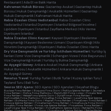
Restaurant
|
Ada Et ve Balık Harita
Kahraman Hukuk Bürosu:
Gaziantep Avukat
|
Gaziantep Hukuk
Bürosu
|
Hukuk Danışmanlığı
|
Avukatlık Hizmetleri
|
Gaziantep
Hukuki Danışmanlık
|
Kahraman Hukuk Harita
Rabia Özaslan Clinic Vadistanbul:
Rabia Özaslan Clinic
Vadistanbul
|
İstanbul Diyetisyen
|
İstanbul Bölgesel İncelme
|
Lipödem Diyetisyeni
|
İstanbul Zayıflama Merkezi
|
Kilo Verme
Diyetisyeni İstanbul
Rabia Özaslan Clinic Kayseri:
Kayseri Diyetisyen
|
Beslenme
Danışmanlığı
|
Kayseri Beslenme Uzmanı
|
Diyetisyen Kliniği
|
Kilo
Yönetimi Danışmanlığı
|
Diyetisyen
|
Rabia Özaslan Clinic Harita
Dry Vize Danışmanlık ve Yurtdışı İstihdam Hizmetleri:
Yurtdışı İş
İlanları
|
İzmir Vize Danışmanlık
|
Schengen Vizesi
|
Vize Başvurusu
|
Vize Danışmanlığı Konak
|
Yurtdışı İş Bulma Danışmanlığı
Av. Ayşegül Güney:
Ankara Avukat
|
Hukuk Danışmanlığı
|
Ankara
Hukuk Bürosu
|
Avukatlık Hizmetleri
|
Ankara Hukuki Danışmanlık
|
Av. Ayşegül Güney
Renatus Travel:
Yurtdışı Turları
|
Butik Turlar
|
Kuzey Işıkları Turu
|
Tayland Turu
|
Bali Turu
Seorox SEO Ajansı:
SEO Ajansı
|
SEO Ajansları
|
Seyahat Blogu
Bizclave Firma Rehberi
|
Bizquora Firma Dizini
|
Profilya İşletme Rehberi
|
Zeymedya
Firma Rehberi
|
Profica Firma Platformu
|
Markify360 Firma Listesi
|
Firmalio Yerel
Firma Rehberi
|
WebdeFirma İşletme Dizini
|
DijitalFirman Firma Rehberi
|
ProFirmaWeb Firma Platformu
|
FirmaMap Firma Rehberi
|
LocalFirma Yerel İşletme
Rehberi
|
BizMarka Firma Dizini
|
Maplafi Firma Rehberi
|
FirmaEvreni Firma Rehberi
|
Firmovia İşletme Rehberi
|
FirmaHaritam Firma Rehberi
|
FirmaPusula Firma Dizini
|
FirmaYolu Firma Rehberi
|
FirmaListe İşletme Rehberi
|
FirmaAdres Firma Rehberi
|
LocalFirmalar Yerel Firma Rehberi
|
FirmaPlatform İşletme Dizini
|
RehberPro Firma
Rehberi
|
FirmaMerkez Firma Dizini
|
FirmaKaynak İşletme Rehberi
|
RehberMerkez