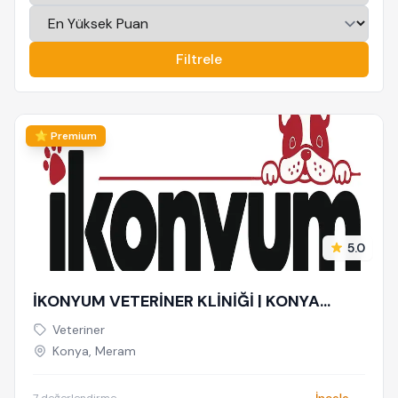
Filtrele
⭐ Premium
5.0
İKONYUM VETERİNER KLİNİĞİ | KONYA
VETERİNER-MERAM VETERİNER-SELÇUKLU
Veteriner
VETERİNER-KARATAY | ACİL-7/24 NÖBETÇİ
Konya, Meram
VETERİNER KLİNİĞİ