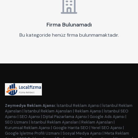
Firma Bulunamadı
Bu kategoride henüz firma bulunmamaktadır.
Zeymedya Reklam Ajansı:
İstanbul Reklam Ajansı
|
İstanbul Reklam
Ajansları
|
İstanbul Reklam Ajansları
|
Reklam Ajansı
|
İstanbul SEO
Ajansı
|
SEO Ajansı
|
Dijital Pazarlama Ajansı
|
Google Ads Ajansı
|
SEO Uzmanı
|
İstanbul Reklam Ajansları
|
Reklam Ajansları
|
Kurumsal Reklam Ajansı
|
Google Harita SEO
|
Yerel SEO Ajansı
|
Google İşletme Profili Uzmanı
|
Sosyal Medya Ajansı
|
Meta Reklam