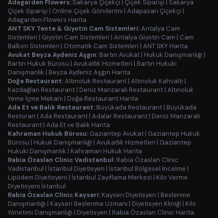
Adagarden Flowers:
Sakarya Çiçekçi
|
Çiçek Siparişi
|
Sakarya
Çiçek Siparişi
|
Online Çiçek Gönderimi
|
Adapazarı Çiçekçi
|
Adagarden Flowers Harita
ANT SKY Tente & Giyotin Cam Sistemleri:
Antalya Cam
Sistemleri
|
Giyotin Cam Sistemleri
|
Antalya Giyotin Cam
|
Cam
Balkon Sistemleri
|
Otomatik Cam Sistemleri
|
ANT SKY Harita
Avukat Beyza Aydeniz Aşgın:
Bartın Avukat
|
Hukuk Danışmanlığı
|
Bartın Hukuk Bürosu
|
Avukatlık Hizmetleri
|
Bartın Hukuki
Danışmanlık
|
Beyza Aydeniz Aşgın Harita
Doğa Restaurant:
Altınoluk Restaurant
|
Altınoluk Kahvaltı
|
Kazdağları Restaurant
|
Deniz Manzaralı Restaurant
|
Altınoluk
Yeme İçme Mekanı
|
Doğa Restaurant Harita
Ada Et ve Balık Restaurant:
Büyükada Restaurant
|
Büyükada
Restoran
|
Ada Restaurant
|
Adalar Restaurant
|
Deniz Manzaralı
Restaurant
|
Ada Et ve Balık Harita
Kahraman Hukuk Bürosu:
Gaziantep Avukat
|
Gaziantep Hukuk
Bürosu
|
Hukuk Danışmanlığı
|
Avukatlık Hizmetleri
|
Gaziantep
Hukuki Danışmanlık
|
Kahraman Hukuk Harita
Rabia Özaslan Clinic Vadistanbul:
Rabia Özaslan Clinic
Vadistanbul
|
İstanbul Diyetisyen
|
İstanbul Bölgesel İncelme
|
Lipödem Diyetisyeni
|
İstanbul Zayıflama Merkezi
|
Kilo Verme
Diyetisyeni İstanbul
Rabia Özaslan Clinic Kayseri:
Kayseri Diyetisyen
|
Beslenme
Danışmanlığı
|
Kayseri Beslenme Uzmanı
|
Diyetisyen Kliniği
|
Kilo
Yönetimi Danışmanlığı
|
Diyetisyen
|
Rabia Özaslan Clinic Harita