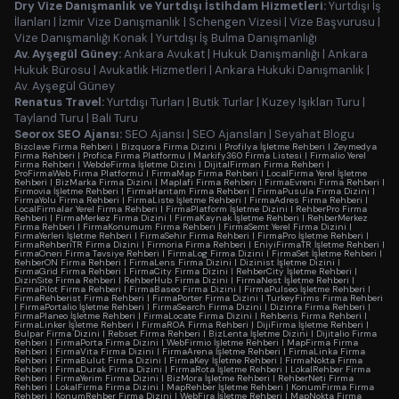
Dry Vize Danışmanlık ve Yurtdışı İstihdam Hizmetleri:
Yurtdışı İş
İlanları
|
İzmir Vize Danışmanlık
|
Schengen Vizesi
|
Vize Başvurusu
|
Vize Danışmanlığı Konak
|
Yurtdışı İş Bulma Danışmanlığı
Av. Ayşegül Güney:
Ankara Avukat
|
Hukuk Danışmanlığı
|
Ankara
Hukuk Bürosu
|
Avukatlık Hizmetleri
|
Ankara Hukuki Danışmanlık
|
Av. Ayşegül Güney
Renatus Travel:
Yurtdışı Turları
|
Butik Turlar
|
Kuzey Işıkları Turu
|
Tayland Turu
|
Bali Turu
Seorox SEO Ajansı:
SEO Ajansı
|
SEO Ajansları
|
Seyahat Blogu
Bizclave Firma Rehberi
|
Bizquora Firma Dizini
|
Profilya İşletme Rehberi
|
Zeymedya
Firma Rehberi
|
Profica Firma Platformu
|
Markify360 Firma Listesi
|
Firmalio Yerel
Firma Rehberi
|
WebdeFirma İşletme Dizini
|
DijitalFirman Firma Rehberi
|
ProFirmaWeb Firma Platformu
|
FirmaMap Firma Rehberi
|
LocalFirma Yerel İşletme
Rehberi
|
BizMarka Firma Dizini
|
Maplafi Firma Rehberi
|
FirmaEvreni Firma Rehberi
|
Firmovia İşletme Rehberi
|
FirmaHaritam Firma Rehberi
|
FirmaPusula Firma Dizini
|
FirmaYolu Firma Rehberi
|
FirmaListe İşletme Rehberi
|
FirmaAdres Firma Rehberi
|
LocalFirmalar Yerel Firma Rehberi
|
FirmaPlatform İşletme Dizini
|
RehberPro Firma
Rehberi
|
FirmaMerkez Firma Dizini
|
FirmaKaynak İşletme Rehberi
|
RehberMerkez
Firma Rehberi
|
FirmaKonumum Firma Rehberi
|
FirmaSemt Yerel Firma Dizini
|
FirmaYerleri İşletme Rehberi
|
FirmaSehir Firma Rehberi
|
FirmaPro İşletme Rehberi
|
FirmaRehberiTR Firma Dizini
|
Firmoria Firma Rehberi
|
EniyiFirmaTR İşletme Rehberi
|
FirmaOneri Firma Tavsiye Rehberi
|
FirmaLog Firma Dizini
|
FirmaSet İşletme Rehberi
|
RehberON Firma Rehberi
|
FirmaLens Firma Dizini
|
Dizinist İşletme Dizini
|
FirmaGrid Firma Rehberi
|
FirmaCity Firma Dizini
|
RehberCity İşletme Rehberi
|
DizinSite Firma Rehberi
|
RehberHub Firma Dizini
|
FirmaNest İşletme Rehberi
|
FirmaPilot Firma Rehberi
|
FirmaBaseo Firma Dizini
|
FirmaPulseo İşletme Rehberi
|
FirmaRehberist Firma Rehberi
|
FirmaPorter Firma Dizini
|
TurkeyFirms Firma Rehberi
|
FirmaPortalio İşletme Rehberi
|
FirmaSearch Firma Dizini
|
Dizinra Firma Rehberi
|
FirmaPlaneo İşletme Rehberi
|
FirmaLocate Firma Dizini
|
Rehberis Firma Rehberi
|
FirmaLinker İşletme Rehberi
|
FirmaROA Firma Rehberi
|
DijiFirma İşletme Rehberi
|
Bulpar Firma Dizini
|
Rebset Firma Rehberi
|
BizLenta İşletme Dizini
|
Dijitalio Firma
Rehberi
|
FirmaPorta Firma Dizini
|
WebFirmio İşletme Rehberi
|
MapFirma Firma
Rehberi
|
FirmaVita Firma Dizini
|
FirmaArena İşletme Rehberi
|
FirmaLinka Firma
Rehberi
|
FirmaBulut Firma Dizini
|
FirmaKey İşletme Rehberi
|
FirmaNokta Firma
Rehberi
|
FirmaDurak Firma Dizini
|
FirmaRota İşletme Rehberi
|
LokalRehber Firma
Rehberi
|
FirmaYerim Firma Dizini
|
BizMora İşletme Rehberi
|
RehberNeti Firma
Rehberi
|
LokalFirma Firma Dizini
|
MapRehber İşletme Rehberi
|
KonumFirma Firma
Rehberi
|
KonumRehber Firma Dizini
|
WebFira İşletme Rehberi
|
MapNokta Firma