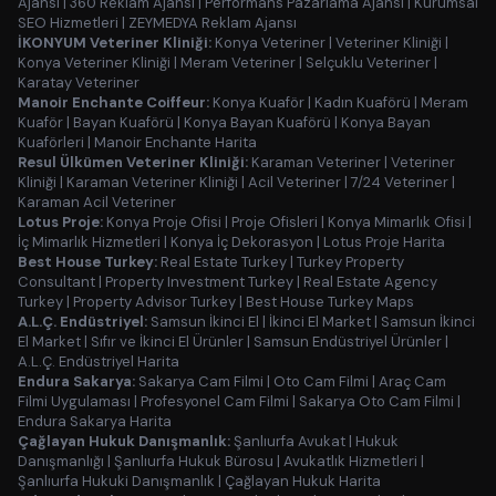
Ajansı
|
360 Reklam Ajansı
|
Performans Pazarlama Ajansı
|
Kurumsal
SEO Hizmetleri
|
ZEYMEDYA Reklam Ajansı
İKONYUM Veteriner Kliniği:
Konya Veteriner
|
Veteriner Kliniği
|
Konya Veteriner Kliniği
|
Meram Veteriner
|
Selçuklu Veteriner
|
Karatay Veteriner
Manoir Enchante Coiffeur:
Konya Kuaför
|
Kadın Kuaförü
|
Meram
Kuaför
|
Bayan Kuaförü
|
Konya Bayan Kuaförü
|
Konya Bayan
Kuaförleri
|
Manoir Enchante Harita
Resul Ülkümen Veteriner Kliniği:
Karaman Veteriner
|
Veteriner
Kliniği
|
Karaman Veteriner Kliniği
|
Acil Veteriner
|
7/24 Veteriner
|
Karaman Acil Veteriner
Lotus Proje:
Konya Proje Ofisi
|
Proje Ofisleri
|
Konya Mimarlık Ofisi
|
İç Mimarlık Hizmetleri
|
Konya İç Dekorasyon
|
Lotus Proje Harita
Best House Turkey:
Real Estate Turkey
|
Turkey Property
Consultant
|
Property Investment Turkey
|
Real Estate Agency
Turkey
|
Property Advisor Turkey
|
Best House Turkey Maps
A.L.Ç. Endüstriyel:
Samsun İkinci El
|
İkinci El Market
|
Samsun İkinci
El Market
|
Sıfır ve İkinci El Ürünler
|
Samsun Endüstriyel Ürünler
|
A.L.Ç. Endüstriyel Harita
Endura Sakarya:
Sakarya Cam Filmi
|
Oto Cam Filmi
|
Araç Cam
Filmi Uygulaması
|
Profesyonel Cam Filmi
|
Sakarya Oto Cam Filmi
|
Endura Sakarya Harita
Çağlayan Hukuk Danışmanlık:
Şanlıurfa Avukat
|
Hukuk
Danışmanlığı
|
Şanlıurfa Hukuk Bürosu
|
Avukatlık Hizmetleri
|
Şanlıurfa Hukuki Danışmanlık
|
Çağlayan Hukuk Harita