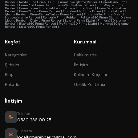
Rehberi
|
RehberLine Firma Dizini
|
FirmaLinko İşletme Rehberi
|
FirmaTekno Firma
Rehberi
|
FirmaRoid Firma Dizini
|
FirmaVeri İşletme Rehberi
|
FirmaSayfa Firma
Rehberi
|
FirmaListem Firma Rehberi
|
Rehbora Firma Dizini
|
FirmaRadar İşletme
Rehberi
|
FirmaClouds Firma Rehberi
|
FirmaWorlds Firma Dizini
|
FirmaRehberTR
İşletme Rehberi
|
FirmaRehberTurkey Firma Rehberi
|
FirmaListPro Firma Dizini
|
Listivoa İşletme Rehberi
|
Rehberio Firma Rehberi
|
Rehbera360 Firma Dizini
|
Diziora
İşletme Rehberi
|
Dizivia Firma Rehberi
|
Lokoria Firma Dizini
|
Firmora360 İşletme
Rehberi
|
Bizora360 Firma Rehberi
|
ProFirma360 Firma Dizini
|
Markora360 İşletme
Rehberi
|
Listora360 Firma Rehberi
|
Keşfet
Kurumsal
Kategoriler
Hakkımızda
Şehirler
İletişim
Blog
Kullanım Koşulları
Paketler
Gizlilik Politikası
İletişim
Telefon
0530 236 00 25
E-posta
localfirmarehberi@gmail.com