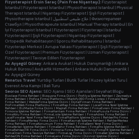
Fizyoterapist Ersin Saraç (Pain Free Nişantaşı):
Fizyoterapist
İstanbul
|
Fizyoterapist İstanbul
|
Physiotherapist Istanbul
|
Physical
Therapist Istanbul
|
Nişantaşı Fizyoterapist
|
Şişli Fizyoterapist
|
Physiotherapie Istanbul
|
علاج طبيعي اسطنبول
|
Физиотерапевт
Стамбул
|
Physiothérapeute Istanbul
|
Manual Therapy Istanbul
|
En
İyi Fizyoterapist İstanbul
|
Fizyoterapist
|
Fizyoterapi
|
İstanbul
Fizyoterapist
|
Şişli Fizyoterapist
|
Nişantaşı Fizyoterapist
|
Ortopedik Rehabilitasyon
|
Sporcu Rehabilitasyonu
|
İstanbul
Fizyoterapi Merkezi
|
Avrupa Yakası Fizyoterapist
|
Şişli Fizyoterapi
|
Özel Fizyoterapist
|
Premium Fizyoterapist
|
Uzman Fizyoterapist
|
Fizyoterapist
|
Tavsiye Edilen Fizyoterapist
Av. Ayşegül Güney:
Ankara Avukat
|
Hukuk Danışmanlığı
|
Ankara
Hukuk Bürosu
|
Avukatlık Hizmetleri
|
Ankara Hukuki Danışmanlık
|
Av. Ayşegül Güney
Renatus Travel:
Yurtdışı Turları
|
Butik Turlar
|
Kuzey Işıkları Turu
|
Everest Ana Kampı
|
Bali Turu
Seorox SEO Ajansı:
SEO Ajansı
|
SEO Ajansları
|
Seyahat Blogu
Bizclave Firma Rehberi
|
Bizquora Firma Dizini
|
Profilya İşletme Rehberi
|
Zeymedya
Firma Rehberi
|
Profica Firma Platformu
|
Markify360 Firma Listesi
|
Firmalio Yerel
Firma Rehberi
|
WebdeFirma İşletme Dizini
|
DijitalFirman Firma Rehberi
|
ProFirmaWeb Firma Platformu
|
FirmaMap Firma Rehberi
|
LocalFirma Yerel İşletme
Rehberi
|
BizMarka Firma Dizini
|
Maplafi Firma Rehberi
|
FirmaEvreni Firma Rehberi
|
Firmovia İşletme Rehberi
|
FirmaHaritam Firma Rehberi
|
FirmaPusula Firma Dizini
|
FirmaYolu Firma Rehberi
|
FirmaListe İşletme Rehberi
|
FirmaAdres Firma Rehberi
|
LocalFirmalar Yerel Firma Rehberi
|
FirmaPlatform İşletme Dizini
|
RehberPro Firma
Rehberi
|
FirmaMerkez Firma Dizini
|
FirmaKaynak İşletme Rehberi
|
RehberMerkez
Firma Rehberi
|
FirmaKonumum Firma Rehberi
|
FirmaSemt Yerel Firma Dizini
|
FirmaYerleri İşletme Rehberi
|
FirmaSehir Firma Rehberi
|
FirmaPro İşletme Rehberi
|
FirmaRehberiTR Firma Dizini
|
Firmoria Firma Rehberi
|
EniyiFirmaTR İşletme Rehberi
|
FirmaOneri Firma Tavsiye Rehberi
|
FirmaLog Firma Dizini
|
FirmaSet İşletme Rehberi
|
RehberON Firma Rehberi
|
FirmaLens Firma Dizini
|
Dizinist İşletme Dizini
|