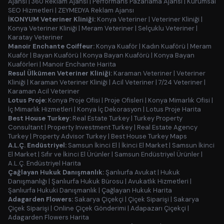
Ajansı
|
360 Reklam Ajansı
|
Performans Pazarlama Ajansı
|
Kurumsal
SEO Hizmetleri
|
ZEYMEDYA Reklam Ajansı
İKONYUM Veteriner Kliniği:
Konya Veteriner
|
Veteriner Kliniği
|
Konya Veteriner Kliniği
|
Meram Veteriner
|
Selçuklu Veteriner
|
Karatay Veteriner
Manoir Enchante Coiffeur:
Konya Kuaför
|
Kadın Kuaförü
|
Meram
Kuaför
|
Bayan Kuaförü
|
Konya Bayan Kuaförü
|
Konya Bayan
Kuaförleri
|
Manoir Enchante Harita
Resul Ülkümen Veteriner Kliniği:
Karaman Veteriner
|
Veteriner
Kliniği
|
Karaman Veteriner Kliniği
|
Acil Veteriner
|
7/24 Veteriner
|
Karaman Acil Veteriner
Lotus Proje:
Konya Proje Ofisi
|
Proje Ofisleri
|
Konya Mimarlık Ofisi
|
İç Mimarlık Hizmetleri
|
Konya İç Dekorasyon
|
Lotus Proje Harita
Best House Turkey:
Real Estate Turkey
|
Turkey Property
Consultant
|
Property Investment Turkey
|
Real Estate Agency
Turkey
|
Property Advisor Turkey
|
Best House Turkey Maps
A.L.Ç. Endüstriyel:
Samsun İkinci El
|
İkinci El Market
|
Samsun İkinci
El Market
|
Sıfır ve İkinci El Ürünler
|
Samsun Endüstriyel Ürünler
|
A.L.Ç. Endüstriyel Harita
Çağlayan Hukuk Danışmanlık:
Şanlıurfa Avukat
|
Hukuk
Danışmanlığı
|
Şanlıurfa Hukuk Bürosu
|
Avukatlık Hizmetleri
|
Şanlıurfa Hukuki Danışmanlık
|
Çağlayan Hukuk Harita
Adagarden Flowers:
Sakarya Çiçekçi
|
Çiçek Siparişi
|
Sakarya
Çiçek Siparişi
|
Online Çiçek Gönderimi
|
Adapazarı Çiçekçi
|
Adagarden Flowers Harita