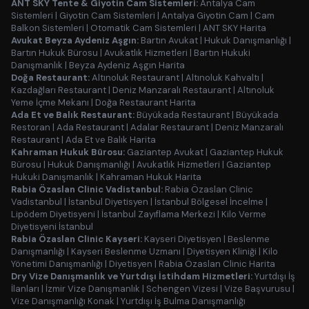
ANT SKY Tente & Giyotin Cam Sistemleri:
Antalya Cam
Sistemleri
|
Giyotin Cam Sistemleri
|
Antalya Giyotin Cam
|
Cam
Balkon Sistemleri
|
Otomatik Cam Sistemleri
|
ANT SKY Harita
Avukat Beyza Aydeniz Aşgın:
Bartın Avukat
|
Hukuk Danışmanlığı
|
Bartın Hukuk Bürosu
|
Avukatlık Hizmetleri
|
Bartın Hukuki
Danışmanlık
|
Beyza Aydeniz Aşgın Harita
Doğa Restaurant:
Altınoluk Restaurant
|
Altınoluk Kahvaltı
|
Kazdağları Restaurant
|
Deniz Manzaralı Restaurant
|
Altınoluk
Yeme İçme Mekanı
|
Doğa Restaurant Harita
Ada Et ve Balık Restaurant:
Büyükada Restaurant
|
Büyükada
Restoran
|
Ada Restaurant
|
Adalar Restaurant
|
Deniz Manzaralı
Restaurant
|
Ada Et ve Balık Harita
Kahraman Hukuk Bürosu:
Gaziantep Avukat
|
Gaziantep Hukuk
Bürosu
|
Hukuk Danışmanlığı
|
Avukatlık Hizmetleri
|
Gaziantep
Hukuki Danışmanlık
|
Kahraman Hukuk Harita
Rabia Özaslan Clinic Vadistanbul:
Rabia Özaslan Clinic
Vadistanbul
|
İstanbul Diyetisyen
|
İstanbul Bölgesel İncelme
|
Lipödem Diyetisyeni
|
İstanbul Zayıflama Merkezi
|
Kilo Verme
Diyetisyeni İstanbul
Rabia Özaslan Clinic Kayseri:
Kayseri Diyetisyen
|
Beslenme
Danışmanlığı
|
Kayseri Beslenme Uzmanı
|
Diyetisyen Kliniği
|
Kilo
Yönetimi Danışmanlığı
|
Diyetisyen
|
Rabia Özaslan Clinic Harita
Dry Vize Danışmanlık ve Yurtdışı İstihdam Hizmetleri:
Yurtdışı İş
İlanları
|
İzmir Vize Danışmanlık
|
Schengen Vizesi
|
Vize Başvurusu
|
Vize Danışmanlığı Konak
|
Yurtdışı İş Bulma Danışmanlığı