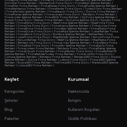
FirmaGrid Firma Rehberi
|
FirmaCity Firma Dizini
|
RehberCity İşletme Rehberi
|
DizinSite Firma Rehberi
|
RehberHub Firma Dizini
|
FirmaNest İşletme Rehberi
|
FirmaPilot Firma Rehberi
|
FirmaBaseo Firma Dizini
|
FirmaPulseo İşletme Rehberi
|
FirmaRehberist Firma Rehberi
|
FirmaPorter Firma Dizini
|
TurkeyFirms Firma Rehberi
|
FirmaPortalio İşletme Rehberi
|
FirmaSearch Firma Dizini
|
Dizinra Firma Rehberi
|
FirmaPlaneo İşletme Rehberi
|
FirmaLocate Firma Dizini
|
Rehberis Firma Rehberi
|
FirmaLinker İşletme Rehberi
|
FirmaROA Firma Rehberi
|
DijiFirma İşletme Rehberi
|
Bulpar Firma Dizini
|
Rebset Firma Rehberi
|
BizLenta İşletme Dizini
|
Dijitalio Firma
Rehberi
|
FirmaPorta Firma Dizini
|
WebFirmio İşletme Rehberi
|
MapFirma Firma
Rehberi
|
FirmaVita Firma Dizini
|
FirmaArena İşletme Rehberi
|
FirmaLinka Firma
Rehberi
|
FirmaBulut Firma Dizini
|
FirmaKey İşletme Rehberi
|
FirmaNokta Firma
Rehberi
|
FirmaDurak Firma Dizini
|
FirmaRota İşletme Rehberi
|
LokalRehber Firma
Rehberi
|
FirmaYerim Firma Dizini
|
BizMora İşletme Rehberi
|
RehberNeti Firma
Rehberi
|
LokalFirma Firma Dizini
|
MapRehber İşletme Rehberi
|
KonumFirma Firma
Rehberi
|
KonumRehber Firma Dizini
|
WebFira İşletme Rehberi
|
MapNokta Firma
Rehberi
|
RehberLine Firma Dizini
|
FirmaLinko İşletme Rehberi
|
FirmaTekno Firma
Rehberi
|
FirmaRoid Firma Dizini
|
FirmaVeri İşletme Rehberi
|
FirmaSayfa Firma
Rehberi
|
FirmaListem Firma Rehberi
|
Rehbora Firma Dizini
|
FirmaRadar İşletme
Rehberi
|
FirmaClouds Firma Rehberi
|
FirmaWorlds Firma Dizini
|
FirmaRehberTR
İşletme Rehberi
|
FirmaRehberTurkey Firma Rehberi
|
FirmaListPro Firma Dizini
|
Listivoa İşletme Rehberi
|
Rehberio Firma Rehberi
|
Rehbera360 Firma Dizini
|
Diziora
İşletme Rehberi
|
Dizivia Firma Rehberi
|
Lokoria Firma Dizini
|
Firmora360 İşletme
Rehberi
|
Bizora360 Firma Rehberi
|
ProFirma360 Firma Dizini
|
Markora360 İşletme
Rehberi
|
Listora360 Firma Rehberi
|
Keşfet
Kurumsal
Kategoriler
Hakkımızda
Şehirler
İletişim
Blog
Kullanım Koşulları
Paketler
Gizlilik Politikası