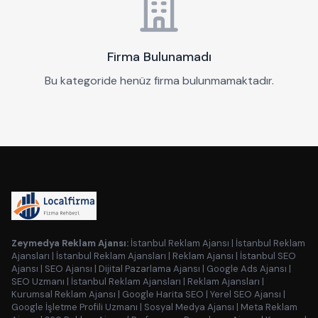
Firma Bulunamadı
Bu kategoride henüz firma bulunmamaktadır.
Zeymedya Reklam Ajansı:
İstanbul Reklam Ajansı
|
İstanbul Reklam
Ajansları
|
İstanbul Reklam Ajansları
|
Reklam Ajansı
|
İstanbul SEO
Ajansı
|
SEO Ajansı
|
Dijital Pazarlama Ajansı
|
Google Ads Ajansı
|
SEO Uzmanı
|
İstanbul Reklam Ajansları
|
Reklam Ajansları
|
Kurumsal Reklam Ajansı
|
Google Harita SEO
|
Yerel SEO Ajansı
|
Google İşletme Profili Uzmanı
|
Sosyal Medya Ajansı
|
Meta Reklam