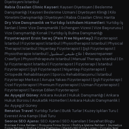
Diyetisyeni İstanbul
Rabia Özaslan Clinic Kayseri:
Kayseri Diyetisyen
|
Beslenme
Danışmanlığı
|
Kayseri Beslenme Uzmanı
|
Diyetisyen Kliniği
|
Kilo
Yönetimi Danışmanlığı
|
Diyetisyen
|
Rabia Özaslan Clinic Harita
Dry Vize Danışmanlık ve Yurtdışı İstihdam Hizmetleri:
Yurtdışı İş
İlanları
|
İzmir Vize Danışmanlık
|
Schengen Vizesi
|
Vize Başvurusu
|
Vize Danışmanlığı Konak
|
Yurtdışı İş Bulma Danışmanlığı
Fizyoterapist Ersin Saraç (Pain Free Nişantaşı):
Fizyoterapist
İstanbul
|
Fizyoterapist İstanbul
|
Physiotherapist Istanbul
|
Physical
Therapist Istanbul
|
Nişantaşı Fizyoterapist
|
Şişli Fizyoterapist
|
Physiotherapie Istanbul
|
علاج طبيعي اسطنبول
|
Физиотерапевт
Стамбул
|
Physiothérapeute Istanbul
|
Manual Therapy Istanbul
|
En
İyi Fizyoterapist İstanbul
|
Fizyoterapist
|
Fizyoterapi
|
İstanbul
Fizyoterapist
|
Şişli Fizyoterapist
|
Nişantaşı Fizyoterapist
|
Ortopedik Rehabilitasyon
|
Sporcu Rehabilitasyonu
|
İstanbul
Fizyoterapi Merkezi
|
Avrupa Yakası Fizyoterapist
|
Şişli Fizyoterapi
|
Özel Fizyoterapist
|
Premium Fizyoterapist
|
Uzman Fizyoterapist
|
Fizyoterapist
|
Tavsiye Edilen Fizyoterapist
Av. Ayşegül Güney:
Ankara Avukat
|
Hukuk Danışmanlığı
|
Ankara
Hukuk Bürosu
|
Avukatlık Hizmetleri
|
Ankara Hukuki Danışmanlık
|
Av. Ayşegül Güney
Renatus Travel:
Yurtdışı Turları
|
Butik Turlar
|
Kuzey Işıkları Turu
|
Everest Ana Kampı
|
Bali Turu
Seorox SEO Ajansı:
SEO Ajansı
|
SEO Ajansları
|
Seyahat Blogu
Bizclave Firma Rehberi
|
Bizquora Firma Dizini
|
Profilya İşletme Rehberi
|
Zeymedya
Firma Rehberi
|
Profica Firma Platformu
|
Markify360 Firma Listesi
|
Firmalio Yerel