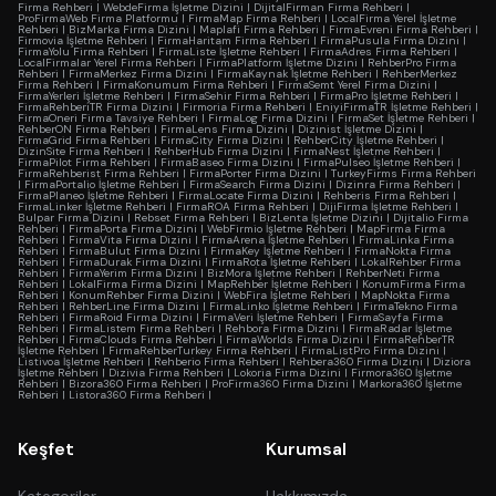
Firma Rehberi
|
WebdeFirma İşletme Dizini
|
DijitalFirman Firma Rehberi
|
ProFirmaWeb Firma Platformu
|
FirmaMap Firma Rehberi
|
LocalFirma Yerel İşletme
Rehberi
|
BizMarka Firma Dizini
|
Maplafi Firma Rehberi
|
FirmaEvreni Firma Rehberi
|
Firmovia İşletme Rehberi
|
FirmaHaritam Firma Rehberi
|
FirmaPusula Firma Dizini
|
FirmaYolu Firma Rehberi
|
FirmaListe İşletme Rehberi
|
FirmaAdres Firma Rehberi
|
LocalFirmalar Yerel Firma Rehberi
|
FirmaPlatform İşletme Dizini
|
RehberPro Firma
Rehberi
|
FirmaMerkez Firma Dizini
|
FirmaKaynak İşletme Rehberi
|
RehberMerkez
Firma Rehberi
|
FirmaKonumum Firma Rehberi
|
FirmaSemt Yerel Firma Dizini
|
FirmaYerleri İşletme Rehberi
|
FirmaSehir Firma Rehberi
|
FirmaPro İşletme Rehberi
|
FirmaRehberiTR Firma Dizini
|
Firmoria Firma Rehberi
|
EniyiFirmaTR İşletme Rehberi
|
FirmaOneri Firma Tavsiye Rehberi
|
FirmaLog Firma Dizini
|
FirmaSet İşletme Rehberi
|
RehberON Firma Rehberi
|
FirmaLens Firma Dizini
|
Dizinist İşletme Dizini
|
FirmaGrid Firma Rehberi
|
FirmaCity Firma Dizini
|
RehberCity İşletme Rehberi
|
DizinSite Firma Rehberi
|
RehberHub Firma Dizini
|
FirmaNest İşletme Rehberi
|
FirmaPilot Firma Rehberi
|
FirmaBaseo Firma Dizini
|
FirmaPulseo İşletme Rehberi
|
FirmaRehberist Firma Rehberi
|
FirmaPorter Firma Dizini
|
TurkeyFirms Firma Rehberi
|
FirmaPortalio İşletme Rehberi
|
FirmaSearch Firma Dizini
|
Dizinra Firma Rehberi
|
FirmaPlaneo İşletme Rehberi
|
FirmaLocate Firma Dizini
|
Rehberis Firma Rehberi
|
FirmaLinker İşletme Rehberi
|
FirmaROA Firma Rehberi
|
DijiFirma İşletme Rehberi
|
Bulpar Firma Dizini
|
Rebset Firma Rehberi
|
BizLenta İşletme Dizini
|
Dijitalio Firma
Rehberi
|
FirmaPorta Firma Dizini
|
WebFirmio İşletme Rehberi
|
MapFirma Firma
Rehberi
|
FirmaVita Firma Dizini
|
FirmaArena İşletme Rehberi
|
FirmaLinka Firma
Rehberi
|
FirmaBulut Firma Dizini
|
FirmaKey İşletme Rehberi
|
FirmaNokta Firma
Rehberi
|
FirmaDurak Firma Dizini
|
FirmaRota İşletme Rehberi
|
LokalRehber Firma
Rehberi
|
FirmaYerim Firma Dizini
|
BizMora İşletme Rehberi
|
RehberNeti Firma
Rehberi
|
LokalFirma Firma Dizini
|
MapRehber İşletme Rehberi
|
KonumFirma Firma
Rehberi
|
KonumRehber Firma Dizini
|
WebFira İşletme Rehberi
|
MapNokta Firma
Rehberi
|
RehberLine Firma Dizini
|
FirmaLinko İşletme Rehberi
|
FirmaTekno Firma
Rehberi
|
FirmaRoid Firma Dizini
|
FirmaVeri İşletme Rehberi
|
FirmaSayfa Firma
Rehberi
|
FirmaListem Firma Rehberi
|
Rehbora Firma Dizini
|
FirmaRadar İşletme
Rehberi
|
FirmaClouds Firma Rehberi
|
FirmaWorlds Firma Dizini
|
FirmaRehberTR
İşletme Rehberi
|
FirmaRehberTurkey Firma Rehberi
|
FirmaListPro Firma Dizini
|
Listivoa İşletme Rehberi
|
Rehberio Firma Rehberi
|
Rehbera360 Firma Dizini
|
Diziora
İşletme Rehberi
|
Dizivia Firma Rehberi
|
Lokoria Firma Dizini
|
Firmora360 İşletme
Rehberi
|
Bizora360 Firma Rehberi
|
ProFirma360 Firma Dizini
|
Markora360 İşletme
Rehberi
|
Listora360 Firma Rehberi
|
Keşfet
Kurumsal