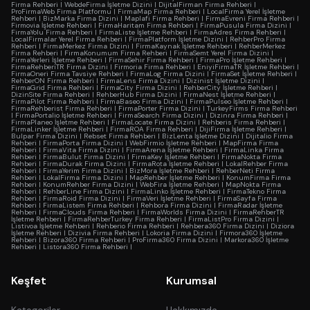
Firma Rehberi
|
WebdeFirma İşletme Dizini
|
DijitalFirman Firma Rehberi
|
ProFirmaWeb Firma Platformu
|
FirmaMap Firma Rehberi
|
LocalFirma Yerel İşletme
Rehberi
|
BizMarka Firma Dizini
|
Maplafi Firma Rehberi
|
FirmaEvreni Firma Rehberi
|
Firmovia İşletme Rehberi
|
FirmaHaritam Firma Rehberi
|
FirmaPusula Firma Dizini
|
FirmaYolu Firma Rehberi
|
FirmaListe İşletme Rehberi
|
FirmaAdres Firma Rehberi
|
LocalFirmalar Yerel Firma Rehberi
|
FirmaPlatform İşletme Dizini
|
RehberPro Firma
Rehberi
|
FirmaMerkez Firma Dizini
|
FirmaKaynak İşletme Rehberi
|
RehberMerkez
Firma Rehberi
|
FirmaKonumum Firma Rehberi
|
FirmaSemt Yerel Firma Dizini
|
FirmaYerleri İşletme Rehberi
|
FirmaSehir Firma Rehberi
|
FirmaPro İşletme Rehberi
|
FirmaRehberiTR Firma Dizini
|
Firmoria Firma Rehberi
|
EniyiFirmaTR İşletme Rehberi
|
FirmaOneri Firma Tavsiye Rehberi
|
FirmaLog Firma Dizini
|
FirmaSet İşletme Rehberi
|
RehberON Firma Rehberi
|
FirmaLens Firma Dizini
|
Dizinist İşletme Dizini
|
FirmaGrid Firma Rehberi
|
FirmaCity Firma Dizini
|
RehberCity İşletme Rehberi
|
DizinSite Firma Rehberi
|
RehberHub Firma Dizini
|
FirmaNest İşletme Rehberi
|
FirmaPilot Firma Rehberi
|
FirmaBaseo Firma Dizini
|
FirmaPulseo İşletme Rehberi
|
FirmaRehberist Firma Rehberi
|
FirmaPorter Firma Dizini
|
TurkeyFirms Firma Rehberi
|
FirmaPortalio İşletme Rehberi
|
FirmaSearch Firma Dizini
|
Dizinra Firma Rehberi
|
FirmaPlaneo İşletme Rehberi
|
FirmaLocate Firma Dizini
|
Rehberis Firma Rehberi
|
FirmaLinker İşletme Rehberi
|
FirmaROA Firma Rehberi
|
DijiFirma İşletme Rehberi
|
Bulpar Firma Dizini
|
Rebset Firma Rehberi
|
BizLenta İşletme Dizini
|
Dijitalio Firma
Rehberi
|
FirmaPorta Firma Dizini
|
WebFirmio İşletme Rehberi
|
MapFirma Firma
Rehberi
|
FirmaVita Firma Dizini
|
FirmaArena İşletme Rehberi
|
FirmaLinka Firma
Rehberi
|
FirmaBulut Firma Dizini
|
FirmaKey İşletme Rehberi
|
FirmaNokta Firma
Rehberi
|
FirmaDurak Firma Dizini
|
FirmaRota İşletme Rehberi
|
LokalRehber Firma
Rehberi
|
FirmaYerim Firma Dizini
|
BizMora İşletme Rehberi
|
RehberNeti Firma
Rehberi
|
LokalFirma Firma Dizini
|
MapRehber İşletme Rehberi
|
KonumFirma Firma
Rehberi
|
KonumRehber Firma Dizini
|
WebFira İşletme Rehberi
|
MapNokta Firma
Rehberi
|
RehberLine Firma Dizini
|
FirmaLinko İşletme Rehberi
|
FirmaTekno Firma
Rehberi
|
FirmaRoid Firma Dizini
|
FirmaVeri İşletme Rehberi
|
FirmaSayfa Firma
Rehberi
|
FirmaListem Firma Rehberi
|
Rehbora Firma Dizini
|
FirmaRadar İşletme
Rehberi
|
FirmaClouds Firma Rehberi
|
FirmaWorlds Firma Dizini
|
FirmaRehberTR
İşletme Rehberi
|
FirmaRehberTurkey Firma Rehberi
|
FirmaListPro Firma Dizini
|
Listivoa İşletme Rehberi
|
Rehberio Firma Rehberi
|
Rehbera360 Firma Dizini
|
Diziora
İşletme Rehberi
|
Dizivia Firma Rehberi
|
Lokoria Firma Dizini
|
Firmora360 İşletme
Rehberi
|
Bizora360 Firma Rehberi
|
ProFirma360 Firma Dizini
|
Markora360 İşletme
Rehberi
|
Listora360 Firma Rehberi
|
Keşfet
Kurumsal