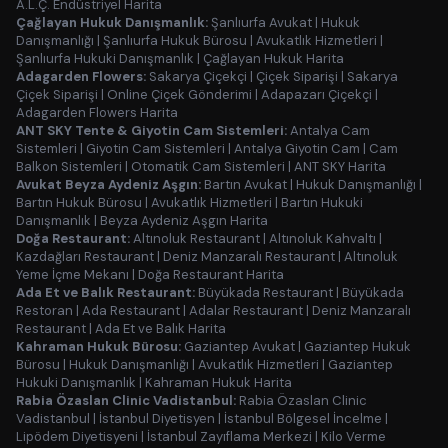
A.L.Ç. Endüstriyel Harita
Çağlayan Hukuk Danışmanlık:
Şanlıurfa Avukat
|
Hukuk
Danışmanlığı
|
Şanlıurfa Hukuk Bürosu
|
Avukatlık Hizmetleri
|
Şanlıurfa Hukuki Danışmanlık
|
Çağlayan Hukuk Harita
Adagarden Flowers:
Sakarya Çiçekçi
|
Çiçek Siparişi
|
Sakarya
Çiçek Siparişi
|
Online Çiçek Gönderimi
|
Adapazarı Çiçekçi
|
Adagarden Flowers Harita
ANT SKY Tente & Giyotin Cam Sistemleri:
Antalya Cam
Sistemleri
|
Giyotin Cam Sistemleri
|
Antalya Giyotin Cam
|
Cam
Balkon Sistemleri
|
Otomatik Cam Sistemleri
|
ANT SKY Harita
Avukat Beyza Aydeniz Aşgın:
Bartın Avukat
|
Hukuk Danışmanlığı
|
Bartın Hukuk Bürosu
|
Avukatlık Hizmetleri
|
Bartın Hukuki
Danışmanlık
|
Beyza Aydeniz Aşgın Harita
Doğa Restaurant:
Altınoluk Restaurant
|
Altınoluk Kahvaltı
|
Kazdağları Restaurant
|
Deniz Manzaralı Restaurant
|
Altınoluk
Yeme İçme Mekanı
|
Doğa Restaurant Harita
Ada Et ve Balık Restaurant:
Büyükada Restaurant
|
Büyükada
Restoran
|
Ada Restaurant
|
Adalar Restaurant
|
Deniz Manzaralı
Restaurant
|
Ada Et ve Balık Harita
Kahraman Hukuk Bürosu:
Gaziantep Avukat
|
Gaziantep Hukuk
Bürosu
|
Hukuk Danışmanlığı
|
Avukatlık Hizmetleri
|
Gaziantep
Hukuki Danışmanlık
|
Kahraman Hukuk Harita
Rabia Özaslan Clinic Vadistanbul:
Rabia Özaslan Clinic
Vadistanbul
|
İstanbul Diyetisyen
|
İstanbul Bölgesel İncelme
|
Lipödem Diyetisyeni
|
İstanbul Zayıflama Merkezi
|
Kilo Verme