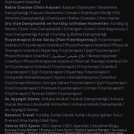
Diyetisyeni İstanbul
Rabia Özaslan Clinic Kayseri:
Kayseri Diyetisyen
|
Beslenme
Danışmanlığı
|
Kayseri Beslenme Uzmanı
|
Diyetisyen Kliniği
|
Kilo
Yönetimi Danışmanlığı
|
Diyetisyen
|
Rabia Özaslan Clinic Harita
Dry Vize Danışmanlık ve Yurtdışı İstihdam Hizmetleri:
Yurtdışı İş
İlanları
|
İzmir Vize Danışmanlık
|
Schengen Vizesi
|
Vize Başvurusu
|
Vize Danışmanlığı Konak
|
Yurtdışı İş Bulma Danışmanlığı
Fizyoterapist Ersin Saraç (Pain Free Nişantaşı):
Fizyoterapist
İstanbul
|
Fizyoterapist İstanbul
|
Physiotherapist Istanbul
|
Physical
Therapist Istanbul
|
Nişantaşı Fizyoterapist
|
Şişli Fizyoterapist
|
Physiotherapie Istanbul
|
علاج طبيعي اسطنبول
|
Физиотерапевт
Стамбул
|
Physiothérapeute Istanbul
|
Manual Therapy Istanbul
|
En
İyi Fizyoterapist İstanbul
|
Fizyoterapist
|
Fizyoterapi
|
İstanbul
Fizyoterapist
|
Şişli Fizyoterapist
|
Nişantaşı Fizyoterapist
|
Ortopedik Rehabilitasyon
|
Sporcu Rehabilitasyonu
|
İstanbul
Fizyoterapi Merkezi
|
Avrupa Yakası Fizyoterapist
|
Şişli Fizyoterapi
|
Özel Fizyoterapist
|
Premium Fizyoterapist
|
Uzman Fizyoterapist
|
Fizyoterapist
|
Tavsiye Edilen Fizyoterapist
Av. Ayşegül Güney:
Ankara Avukat
|
Hukuk Danışmanlığı
|
Ankara
Hukuk Bürosu
|
Avukatlık Hizmetleri
|
Ankara Hukuki Danışmanlık
|
Av. Ayşegül Güney
Renatus Travel:
Yurtdışı Turları
|
Butik Turlar
|
Kuzey Işıkları Turu
|
Everest Ana Kampı
|
Bali Turu
Seorox SEO Ajansı:
SEO Ajansı
|
SEO Ajansları
|
Seyahat Blogu
Bizclave Firma Rehberi
|
Bizquora Firma Dizini
|
Profilya İşletme Rehberi
|
Zeymedya
Firma Rehberi
|
Profica Firma Platformu
|
Markify360 Firma Listesi
|
Firmalio Yerel