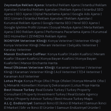
Zeymedya Reklam Ajansı:
İstanbul Reklam Ajansı
|
İstanbul Reklam
Ajansları
|
İstanbul Reklam Ajansları
|
Reklam Ajansı
|
İstanbul SEO
Ajansı
|
SEO Ajansı
|
Dijital Pazarlama Ajansı
|
Google Ads Ajansı
|
SEO Uzmanı
|
İstanbul Reklam Ajansları
|
Reklam Ajansları
|
Kurumsal Reklam Ajansı
|
Google Harita SEO
|
Yerel SEO Ajansı
|
Google İşletme Profili Uzmanı
|
Sosyal Medya Ajansı
|
Meta Reklam
Ajansı
|
360 Reklam Ajansı
|
Performans Pazarlama Ajansı
|
Kurumsal
SEO Hizmetleri
|
ZEYMEDYA Reklam Ajansı
İKONYUM Veteriner Kliniği:
Konya Veteriner
|
Veteriner Kliniği
|
Konya Veteriner Kliniği
|
Meram Veteriner
|
Selçuklu Veteriner
|
Karatay Veteriner
Manoir Enchante Coiffeur:
Konya Kuaför
|
Kadın Kuaförü
|
Meram
Kuaför
|
Bayan Kuaförü
|
Konya Bayan Kuaförü
|
Konya Bayan
Kuaförleri
|
Manoir Enchante Harita
Resul Ülkümen Veteriner Kliniği:
Karaman Veteriner
|
Veteriner
Kliniği
|
Karaman Veteriner Kliniği
|
Acil Veteriner
|
7/24 Veteriner
|
Karaman Acil Veteriner
Lotus Proje:
Konya Proje Ofisi
|
Proje Ofisleri
|
Konya Mimarlık Ofisi
|
İç Mimarlık Hizmetleri
|
Konya İç Dekorasyon
|
Lotus Proje Harita
Best House Turkey:
Real Estate Turkey
|
Turkey Property
Consultant
|
Property Investment Turkey
|
Real Estate Agency
Turkey
|
Property Advisor Turkey
|
Best House Turkey Maps
A.L.Ç. Endüstriyel:
Samsun İkinci El
|
İkinci El Market
|
Samsun İkinci
El Market
|
Sıfır ve İkinci El Ürünler
|
Samsun Endüstriyel Ürünler
|