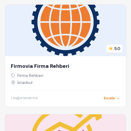
5.0
Firmovia Firma Rehberi
Firma Rehberi
İstanbul
İncele →
1 değerlendirme