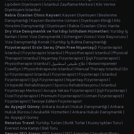
Lipödem Diyetisyeni
|
İstanbul Zayıflama Merkezi
|
Kilo Verme
Diyetisyeni İstanbul
Rabia Özaslan Clinic Kayseri:
Kayseri Diyetisyen
|
Beslenme
Danışmanlığı
|
Kayseri Beslenme Uzmanı
|
Diyetisyen Kliniği
|
Kilo
Yönetimi Danışmanlığı
|
Diyetisyen
|
Rabia Özaslan Clinic Harita
Dry Vize Danışmanlık ve Yurtdışı İstihdam Hizmetleri:
Yurtdışı İş
İlanları
|
İzmir Vize Danışmanlık
|
Schengen Vizesi
|
Vize Başvurusu
|
Vize Danışmanlığı Konak
|
Yurtdışı İş Bulma Danışmanlığı
Fizyoterapist Ersin Saraç (Pain Free Nişantaşı):
Fizyoterapist
İstanbul
|
Fizyoterapist İstanbul
|
Physiotherapist Istanbul
|
Physical
Therapist Istanbul
|
Nişantaşı Fizyoterapist
|
Şişli Fizyoterapist
|
Physiotherapie Istanbul
|
علاج طبيعي اسطنبول
|
Физиотерапевт
Стамбул
|
Physiothérapeute Istanbul
|
Manual Therapy Istanbul
|
En
İyi Fizyoterapist İstanbul
|
Fizyoterapist
|
Fizyoterapi
|
İstanbul
Fizyoterapist
|
Şişli Fizyoterapist
|
Nişantaşı Fizyoterapist
|
Ortopedik Rehabilitasyon
|
Sporcu Rehabilitasyonu
|
İstanbul
Fizyoterapi Merkezi
|
Avrupa Yakası Fizyoterapist
|
Şişli Fizyoterapi
|
Özel Fizyoterapist
|
Premium Fizyoterapist
|
Uzman Fizyoterapist
|
Fizyoterapist
|
Tavsiye Edilen Fizyoterapist
Av. Ayşegül Güney:
Ankara Avukat
|
Hukuk Danışmanlığı
|
Ankara
Hukuk Bürosu
|
Avukatlık Hizmetleri
|
Ankara Hukuki Danışmanlık
|
Av. Ayşegül Güney
Renatus Travel:
Yurtdışı Turları
|
Butik Turlar
|
Kuzey Işıkları Turu
|
Everest Ana Kampı
|
Bali Turu
Seorox SEO Ajansı:
SEO Ajansı
|
SEO Ajansları
|
Seyahat Blogu