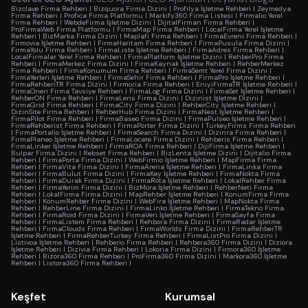
Bizclave Firma Rehberi
|
Bizquora Firma Dizini
|
Profilya İşletme Rehberi
|
Zeymedya
Firma Rehberi
|
Profica Firma Platformu
|
Markify360 Firma Listesi
|
Firmalio Yerel
Firma Rehberi
|
WebdeFirma İşletme Dizini
|
DijitalFirman Firma Rehberi
|
ProFirmaWeb Firma Platformu
|
FirmaMap Firma Rehberi
|
LocalFirma Yerel İşletme
Rehberi
|
BizMarka Firma Dizini
|
Maplafi Firma Rehberi
|
FirmaEvreni Firma Rehberi
|
Firmovia İşletme Rehberi
|
FirmaHaritam Firma Rehberi
|
FirmaPusula Firma Dizini
|
FirmaYolu Firma Rehberi
|
FirmaListe İşletme Rehberi
|
FirmaAdres Firma Rehberi
|
LocalFirmalar Yerel Firma Rehberi
|
FirmaPlatform İşletme Dizini
|
RehberPro Firma
Rehberi
|
FirmaMerkez Firma Dizini
|
FirmaKaynak İşletme Rehberi
|
RehberMerkez
Firma Rehberi
|
FirmaKonumum Firma Rehberi
|
FirmaSemt Yerel Firma Dizini
|
FirmaYerleri İşletme Rehberi
|
FirmaSehir Firma Rehberi
|
FirmaPro İşletme Rehberi
|
FirmaRehberiTR Firma Dizini
|
Firmoria Firma Rehberi
|
EniyiFirmaTR İşletme Rehberi
|
FirmaOneri Firma Tavsiye Rehberi
|
FirmaLog Firma Dizini
|
FirmaSet İşletme Rehberi
|
RehberON Firma Rehberi
|
FirmaLens Firma Dizini
|
Dizinist İşletme Dizini
|
FirmaGrid Firma Rehberi
|
FirmaCity Firma Dizini
|
RehberCity İşletme Rehberi
|
DizinSite Firma Rehberi
|
RehberHub Firma Dizini
|
FirmaNest İşletme Rehberi
|
FirmaPilot Firma Rehberi
|
FirmaBaseo Firma Dizini
|
FirmaPulseo İşletme Rehberi
|
FirmaRehberist Firma Rehberi
|
FirmaPorter Firma Dizini
|
TurkeyFirms Firma Rehberi
|
FirmaPortalio İşletme Rehberi
|
FirmaSearch Firma Dizini
|
Dizinra Firma Rehberi
|
FirmaPlaneo İşletme Rehberi
|
FirmaLocate Firma Dizini
|
Rehberis Firma Rehberi
|
FirmaLinker İşletme Rehberi
|
FirmaROA Firma Rehberi
|
DijiFirma İşletme Rehberi
|
Bulpar Firma Dizini
|
Rebset Firma Rehberi
|
BizLenta İşletme Dizini
|
Dijitalio Firma
Rehberi
|
FirmaPorta Firma Dizini
|
WebFirmio İşletme Rehberi
|
MapFirma Firma
Rehberi
|
FirmaVita Firma Dizini
|
FirmaArena İşletme Rehberi
|
FirmaLinka Firma
Rehberi
|
FirmaBulut Firma Dizini
|
FirmaKey İşletme Rehberi
|
FirmaNokta Firma
Rehberi
|
FirmaDurak Firma Dizini
|
FirmaRota İşletme Rehberi
|
LokalRehber Firma
Rehberi
|
FirmaYerim Firma Dizini
|
BizMora İşletme Rehberi
|
RehberNeti Firma
Rehberi
|
LokalFirma Firma Dizini
|
MapRehber İşletme Rehberi
|
KonumFirma Firma
Rehberi
|
KonumRehber Firma Dizini
|
WebFira İşletme Rehberi
|
MapNokta Firma
Rehberi
|
RehberLine Firma Dizini
|
FirmaLinko İşletme Rehberi
|
FirmaTekno Firma
Rehberi
|
FirmaRoid Firma Dizini
|
FirmaVeri İşletme Rehberi
|
FirmaSayfa Firma
Rehberi
|
FirmaListem Firma Rehberi
|
Rehbora Firma Dizini
|
FirmaRadar İşletme
Rehberi
|
FirmaClouds Firma Rehberi
|
FirmaWorlds Firma Dizini
|
FirmaRehberTR
İşletme Rehberi
|
FirmaRehberTurkey Firma Rehberi
|
FirmaListPro Firma Dizini
|
Listivoa İşletme Rehberi
|
Rehberio Firma Rehberi
|
Rehbera360 Firma Dizini
|
Diziora
İşletme Rehberi
|
Dizivia Firma Rehberi
|
Lokoria Firma Dizini
|
Firmora360 İşletme
Rehberi
|
Bizora360 Firma Rehberi
|
ProFirma360 Firma Dizini
|
Markora360 İşletme
Rehberi
|
Listora360 Firma Rehberi
|
Keşfet
Kurumsal