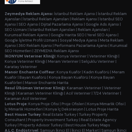
Zeymedya Reklam Ajansı:
İstanbul Reklam Ajansı
|
İstanbul Reklam
Ajansları
|
İstanbul Reklam Ajansları
|
Reklam Ajansı
|
İstanbul SEO
Ajansı
|
SEO Ajansı
|
Dijital Pazarlama Ajansı
|
Google Ads Ajansı
|
SEO Uzmanı
|
İstanbul Reklam Ajansları
|
Reklam Ajansları
|
Kurumsal Reklam Ajansı
|
Google Harita SEO
|
Yerel SEO Ajansı
|
Google İşletme Profili Uzmanı
|
Sosyal Medya Ajansı
|
Meta Reklam
Ajansı
|
360 Reklam Ajansı
|
Performans Pazarlama Ajansı
|
Kurumsal
SEO Hizmetleri
|
ZEYMEDYA Reklam Ajansı
İKONYUM Veteriner Kliniği:
Konya Veteriner
|
Veteriner Kliniği
|
Konya Veteriner Kliniği
|
Meram Veteriner
|
Selçuklu Veteriner
|
Karatay Veteriner
Manoir Enchante Coiffeur:
Konya Kuaför
|
Kadın Kuaförü
|
Meram
Kuaför
|
Bayan Kuaförü
|
Konya Bayan Kuaförü
|
Konya Bayan
Kuaförleri
|
Manoir Enchante Harita
Resul Ülkümen Veteriner Kliniği:
Karaman Veteriner
|
Veteriner
Kliniği
|
Karaman Veteriner Kliniği
|
Acil Veteriner
|
7/24 Veteriner
|
Karaman Acil Veteriner
Lotus Proje:
Konya Proje Ofisi
|
Proje Ofisleri
|
Konya Mimarlık Ofisi
|
İç Mimarlık Hizmetleri
|
Konya İç Dekorasyon
|
Lotus Proje Harita
Best House Turkey:
Real Estate Turkey
|
Turkey Property
Consultant
|
Property Investment Turkey
|
Real Estate Agency
Turkey
|
Property Advisor Turkey
|
Best House Turkey Maps
A.L.Ç. Endüstriyel:
Samsun İkinci El
|
İkinci El Market
|
Samsun İkinci