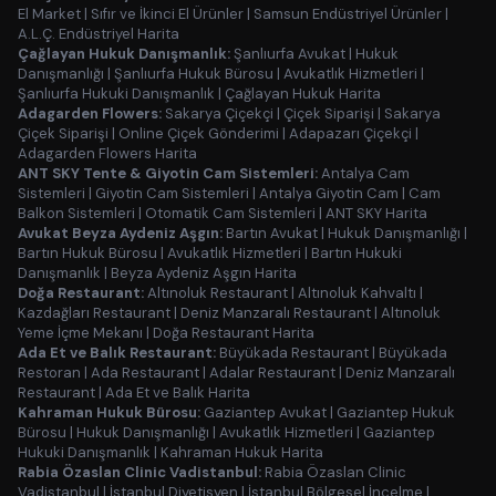
El Market
|
Sıfır ve İkinci El Ürünler
|
Samsun Endüstriyel Ürünler
|
A.L.Ç. Endüstriyel Harita
Çağlayan Hukuk Danışmanlık:
Şanlıurfa Avukat
|
Hukuk
Danışmanlığı
|
Şanlıurfa Hukuk Bürosu
|
Avukatlık Hizmetleri
|
Şanlıurfa Hukuki Danışmanlık
|
Çağlayan Hukuk Harita
Adagarden Flowers:
Sakarya Çiçekçi
|
Çiçek Siparişi
|
Sakarya
Çiçek Siparişi
|
Online Çiçek Gönderimi
|
Adapazarı Çiçekçi
|
Adagarden Flowers Harita
ANT SKY Tente & Giyotin Cam Sistemleri:
Antalya Cam
Sistemleri
|
Giyotin Cam Sistemleri
|
Antalya Giyotin Cam
|
Cam
Balkon Sistemleri
|
Otomatik Cam Sistemleri
|
ANT SKY Harita
Avukat Beyza Aydeniz Aşgın:
Bartın Avukat
|
Hukuk Danışmanlığı
|
Bartın Hukuk Bürosu
|
Avukatlık Hizmetleri
|
Bartın Hukuki
Danışmanlık
|
Beyza Aydeniz Aşgın Harita
Doğa Restaurant:
Altınoluk Restaurant
|
Altınoluk Kahvaltı
|
Kazdağları Restaurant
|
Deniz Manzaralı Restaurant
|
Altınoluk
Yeme İçme Mekanı
|
Doğa Restaurant Harita
Ada Et ve Balık Restaurant:
Büyükada Restaurant
|
Büyükada
Restoran
|
Ada Restaurant
|
Adalar Restaurant
|
Deniz Manzaralı
Restaurant
|
Ada Et ve Balık Harita
Kahraman Hukuk Bürosu:
Gaziantep Avukat
|
Gaziantep Hukuk
Bürosu
|
Hukuk Danışmanlığı
|
Avukatlık Hizmetleri
|
Gaziantep
Hukuki Danışmanlık
|
Kahraman Hukuk Harita
Rabia Özaslan Clinic Vadistanbul:
Rabia Özaslan Clinic
Vadistanbul
|
İstanbul Diyetisyen
|
İstanbul Bölgesel İncelme
|