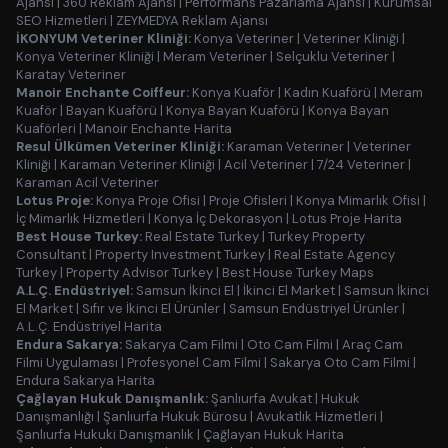
Ajansı
|
360 Reklam Ajansı
|
Performans Pazarlama Ajansı
|
Kurumsal
SEO Hizmetleri
|
ZEYMEDYA Reklam Ajansı
İKONYUM Veteriner Kliniği:
Konya Veteriner
|
Veteriner Kliniği
|
Konya Veteriner Kliniği
|
Meram Veteriner
|
Selçuklu Veteriner
|
Karatay Veteriner
Manoir Enchante Coiffeur:
Konya Kuaför
|
Kadın Kuaförü
|
Meram
Kuaför
|
Bayan Kuaförü
|
Konya Bayan Kuaförü
|
Konya Bayan
Kuaförleri
|
Manoir Enchante Harita
Resul Ülkümen Veteriner Kliniği:
Karaman Veteriner
|
Veteriner
Kliniği
|
Karaman Veteriner Kliniği
|
Acil Veteriner
|
7/24 Veteriner
|
Karaman Acil Veteriner
Lotus Proje:
Konya Proje Ofisi
|
Proje Ofisleri
|
Konya Mimarlık Ofisi
|
İç Mimarlık Hizmetleri
|
Konya İç Dekorasyon
|
Lotus Proje Harita
Best House Turkey:
Real Estate Turkey
|
Turkey Property
Consultant
|
Property Investment Turkey
|
Real Estate Agency
Turkey
|
Property Advisor Turkey
|
Best House Turkey Maps
A.L.Ç. Endüstriyel:
Samsun İkinci El
|
İkinci El Market
|
Samsun İkinci
El Market
|
Sıfır ve İkinci El Ürünler
|
Samsun Endüstriyel Ürünler
|
A.L.Ç. Endüstriyel Harita
Endura Sakarya:
Sakarya Cam Filmi
|
Oto Cam Filmi
|
Araç Cam
Filmi Uygulaması
|
Profesyonel Cam Filmi
|
Sakarya Oto Cam Filmi
|
Endura Sakarya Harita
Çağlayan Hukuk Danışmanlık:
Şanlıurfa Avukat
|
Hukuk
Danışmanlığı
|
Şanlıurfa Hukuk Bürosu
|
Avukatlık Hizmetleri
|
Şanlıurfa Hukuki Danışmanlık
|
Çağlayan Hukuk Harita