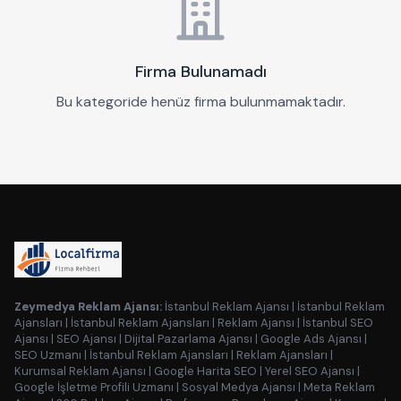
Firma Bulunamadı
Bu kategoride henüz firma bulunmamaktadır.
Zeymedya Reklam Ajansı:
İstanbul Reklam Ajansı
|
İstanbul Reklam
Ajansları
|
İstanbul Reklam Ajansları
|
Reklam Ajansı
|
İstanbul SEO
Ajansı
|
SEO Ajansı
|
Dijital Pazarlama Ajansı
|
Google Ads Ajansı
|
SEO Uzmanı
|
İstanbul Reklam Ajansları
|
Reklam Ajansları
|
Kurumsal Reklam Ajansı
|
Google Harita SEO
|
Yerel SEO Ajansı
|
Google İşletme Profili Uzmanı
|
Sosyal Medya Ajansı
|
Meta Reklam