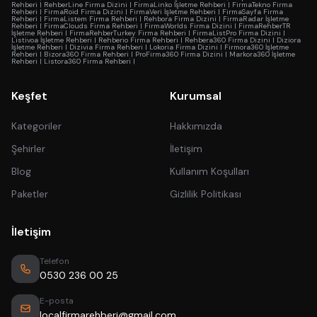
Rehberi
|
RehberLine Firma Dizini
|
FirmaLinko İşletme Rehberi
|
FirmaTekno Firma
Rehberi
|
FirmaRoid Firma Dizini
|
FirmaVeri İşletme Rehberi
|
FirmaSayfa Firma
Rehberi
|
FirmaListem Firma Rehberi
|
Rehbora Firma Dizini
|
FirmaRadar İşletme
Rehberi
|
FirmaClouds Firma Rehberi
|
FirmaWorlds Firma Dizini
|
FirmaRehberTR
İşletme Rehberi
|
FirmaRehberTurkey Firma Rehberi
|
FirmaListPro Firma Dizini
|
Listivoa İşletme Rehberi
|
Rehberio Firma Rehberi
|
Rehbera360 Firma Dizini
|
Diziora
İşletme Rehberi
|
Dizivia Firma Rehberi
|
Lokoria Firma Dizini
|
Firmora360 İşletme
Rehberi
|
Bizora360 Firma Rehberi
|
ProFirma360 Firma Dizini
|
Markora360 İşletme
Rehberi
|
Listora360 Firma Rehberi
|
Keşfet
Kurumsal
Kategoriler
Hakkımızda
Şehirler
İletişim
Blog
Kullanım Koşulları
Paketler
Gizlilik Politikası
İletişim
Telefon
0530 236 00 25
E-posta
localfirmarehberi@gmail.com