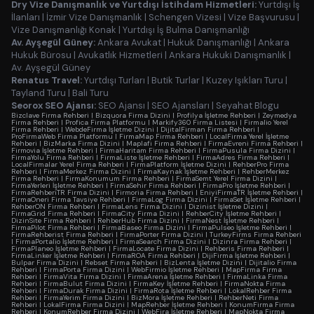
Dry Vize Danışmanlık ve Yurtdışı İstihdam Hizmetleri:
Yurtdışı İş
İlanları
|
İzmir Vize Danışmanlık
|
Schengen Vizesi
|
Vize Başvurusu
|
Vize Danışmanlığı Konak
|
Yurtdışı İş Bulma Danışmanlığı
Av. Ayşegül Güney:
Ankara Avukat
|
Hukuk Danışmanlığı
|
Ankara
Hukuk Bürosu
|
Avukatlık Hizmetleri
|
Ankara Hukuki Danışmanlık
|
Av. Ayşegül Güney
Renatus Travel:
Yurtdışı Turları
|
Butik Turlar
|
Kuzey Işıkları Turu
|
Tayland Turu
|
Bali Turu
Seorox SEO Ajansı:
SEO Ajansı
|
SEO Ajansları
|
Seyahat Blogu
Bizclave Firma Rehberi
|
Bizquora Firma Dizini
|
Profilya İşletme Rehberi
|
Zeymedya
Firma Rehberi
|
Profica Firma Platformu
|
Markify360 Firma Listesi
|
Firmalio Yerel
Firma Rehberi
|
WebdeFirma İşletme Dizini
|
DijitalFirman Firma Rehberi
|
ProFirmaWeb Firma Platformu
|
FirmaMap Firma Rehberi
|
LocalFirma Yerel İşletme
Rehberi
|
BizMarka Firma Dizini
|
Maplafi Firma Rehberi
|
FirmaEvreni Firma Rehberi
|
Firmovia İşletme Rehberi
|
FirmaHaritam Firma Rehberi
|
FirmaPusula Firma Dizini
|
FirmaYolu Firma Rehberi
|
FirmaListe İşletme Rehberi
|
FirmaAdres Firma Rehberi
|
LocalFirmalar Yerel Firma Rehberi
|
FirmaPlatform İşletme Dizini
|
RehberPro Firma
Rehberi
|
FirmaMerkez Firma Dizini
|
FirmaKaynak İşletme Rehberi
|
RehberMerkez
Firma Rehberi
|
FirmaKonumum Firma Rehberi
|
FirmaSemt Yerel Firma Dizini
|
FirmaYerleri İşletme Rehberi
|
FirmaSehir Firma Rehberi
|
FirmaPro İşletme Rehberi
|
FirmaRehberiTR Firma Dizini
|
Firmoria Firma Rehberi
|
EniyiFirmaTR İşletme Rehberi
|
FirmaOneri Firma Tavsiye Rehberi
|
FirmaLog Firma Dizini
|
FirmaSet İşletme Rehberi
|
RehberON Firma Rehberi
|
FirmaLens Firma Dizini
|
Dizinist İşletme Dizini
|
FirmaGrid Firma Rehberi
|
FirmaCity Firma Dizini
|
RehberCity İşletme Rehberi
|
DizinSite Firma Rehberi
|
RehberHub Firma Dizini
|
FirmaNest İşletme Rehberi
|
FirmaPilot Firma Rehberi
|
FirmaBaseo Firma Dizini
|
FirmaPulseo İşletme Rehberi
|
FirmaRehberist Firma Rehberi
|
FirmaPorter Firma Dizini
|
TurkeyFirms Firma Rehberi
|
FirmaPortalio İşletme Rehberi
|
FirmaSearch Firma Dizini
|
Dizinra Firma Rehberi
|
FirmaPlaneo İşletme Rehberi
|
FirmaLocate Firma Dizini
|
Rehberis Firma Rehberi
|
FirmaLinker İşletme Rehberi
|
FirmaROA Firma Rehberi
|
DijiFirma İşletme Rehberi
|
Bulpar Firma Dizini
|
Rebset Firma Rehberi
|
BizLenta İşletme Dizini
|
Dijitalio Firma
Rehberi
|
FirmaPorta Firma Dizini
|
WebFirmio İşletme Rehberi
|
MapFirma Firma
Rehberi
|
FirmaVita Firma Dizini
|
FirmaArena İşletme Rehberi
|
FirmaLinka Firma
Rehberi
|
FirmaBulut Firma Dizini
|
FirmaKey İşletme Rehberi
|
FirmaNokta Firma
Rehberi
|
FirmaDurak Firma Dizini
|
FirmaRota İşletme Rehberi
|
LokalRehber Firma
Rehberi
|
FirmaYerim Firma Dizini
|
BizMora İşletme Rehberi
|
RehberNeti Firma
Rehberi
|
LokalFirma Firma Dizini
|
MapRehber İşletme Rehberi
|
KonumFirma Firma
Rehberi
|
KonumRehber Firma Dizini
|
WebFira İşletme Rehberi
|
MapNokta Firma