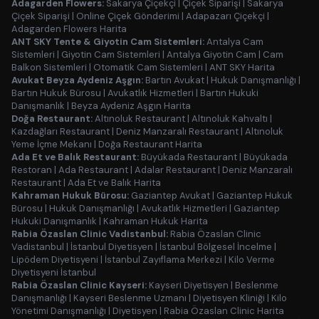
Adagarden Flowers:
Sakarya Çiçekçi
|
Çiçek Siparişi
|
Sakarya
Çiçek Siparişi
|
Online Çiçek Gönderimi
|
Adapazarı Çiçekçi
|
Adagarden Flowers Harita
ANT SKY Tente & Giyotin Cam Sistemleri:
Antalya Cam
Sistemleri
|
Giyotin Cam Sistemleri
|
Antalya Giyotin Cam
|
Cam
Balkon Sistemleri
|
Otomatik Cam Sistemleri
|
ANT SKY Harita
Avukat Beyza Aydeniz Aşgın:
Bartın Avukat
|
Hukuk Danışmanlığı
|
Bartın Hukuk Bürosu
|
Avukatlık Hizmetleri
|
Bartın Hukuki
Danışmanlık
|
Beyza Aydeniz Aşgın Harita
Doğa Restaurant:
Altınoluk Restaurant
|
Altınoluk Kahvaltı
|
Kazdağları Restaurant
|
Deniz Manzaralı Restaurant
|
Altınoluk
Yeme İçme Mekanı
|
Doğa Restaurant Harita
Ada Et ve Balık Restaurant:
Büyükada Restaurant
|
Büyükada
Restoran
|
Ada Restaurant
|
Adalar Restaurant
|
Deniz Manzaralı
Restaurant
|
Ada Et ve Balık Harita
Kahraman Hukuk Bürosu:
Gaziantep Avukat
|
Gaziantep Hukuk
Bürosu
|
Hukuk Danışmanlığı
|
Avukatlık Hizmetleri
|
Gaziantep
Hukuki Danışmanlık
|
Kahraman Hukuk Harita
Rabia Özaslan Clinic Vadistanbul:
Rabia Özaslan Clinic
Vadistanbul
|
İstanbul Diyetisyen
|
İstanbul Bölgesel İncelme
|
Lipödem Diyetisyeni
|
İstanbul Zayıflama Merkezi
|
Kilo Verme
Diyetisyeni İstanbul
Rabia Özaslan Clinic Kayseri:
Kayseri Diyetisyen
|
Beslenme
Danışmanlığı
|
Kayseri Beslenme Uzmanı
|
Diyetisyen Kliniği
|
Kilo
Yönetimi Danışmanlığı
|
Diyetisyen
|
Rabia Özaslan Clinic Harita