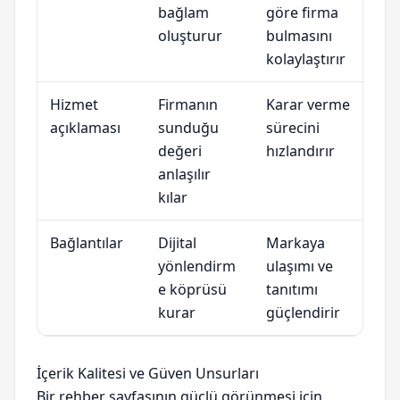
bağlam
göre firma
oluşturur
bulmasını
kolaylaştırır
Hizmet
Firmanın
Karar verme
açıklaması
sunduğu
sürecini
değeri
hızlandırır
anlaşılır
kılar
Bağlantılar
Dijital
Markaya
yönlendirm
ulaşımı ve
e köprüsü
tanıtımı
kurar
güçlendirir
İçerik Kalitesi ve Güven Unsurları
Bir rehber sayfasının güçlü görünmesi için