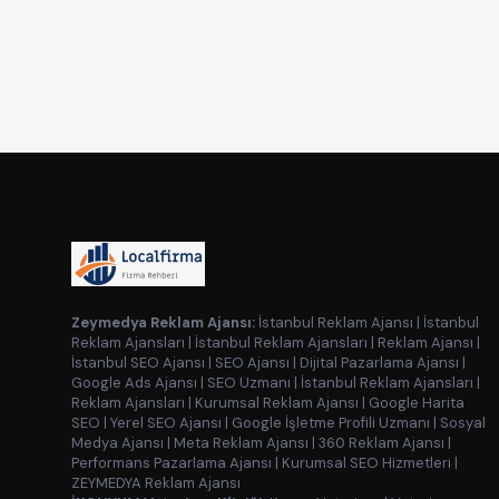
Zeymedya Reklam Ajansı:
İstanbul Reklam Ajansı
|
İstanbul
Reklam Ajansları
|
İstanbul Reklam Ajansları
|
Reklam Ajansı
|
İstanbul SEO Ajansı
|
SEO Ajansı
|
Dijital Pazarlama Ajansı
|
Google Ads Ajansı
|
SEO Uzmanı
|
İstanbul Reklam Ajansları
|
Reklam Ajansları
|
Kurumsal Reklam Ajansı
|
Google Harita
SEO
|
Yerel SEO Ajansı
|
Google İşletme Profili Uzmanı
|
Sosyal
Medya Ajansı
|
Meta Reklam Ajansı
|
360 Reklam Ajansı
|
Performans Pazarlama Ajansı
|
Kurumsal SEO Hizmetleri
|
ZEYMEDYA Reklam Ajansı