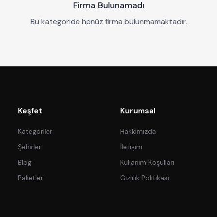
Firma Bulunamadı
Bu kategoride henüz firma bulunmamaktadır.
Keşfet
Kurumsal
Kategoriler
Hakkımızda
Şehirler
İletişim
Blog
Kullanım Koşulları
Paketler
Gizlilik Politikası