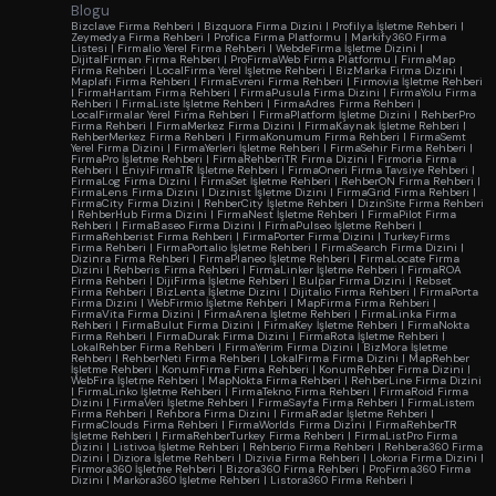
Blogu
Bizclave Firma Rehberi
|
Bizquora Firma Dizini
|
Profilya İşletme Rehberi
|
Zeymedya Firma Rehberi
|
Profica Firma Platformu
|
Markify360 Firma
Listesi
|
Firmalio Yerel Firma Rehberi
|
WebdeFirma İşletme Dizini
|
DijitalFirman Firma Rehberi
|
ProFirmaWeb Firma Platformu
|
FirmaMap
Firma Rehberi
|
LocalFirma Yerel İşletme Rehberi
|
BizMarka Firma Dizini
|
Maplafi Firma Rehberi
|
FirmaEvreni Firma Rehberi
|
Firmovia İşletme Rehberi
|
FirmaHaritam Firma Rehberi
|
FirmaPusula Firma Dizini
|
FirmaYolu Firma
Rehberi
|
FirmaListe İşletme Rehberi
|
FirmaAdres Firma Rehberi
|
LocalFirmalar Yerel Firma Rehberi
|
FirmaPlatform İşletme Dizini
|
RehberPro
Firma Rehberi
|
FirmaMerkez Firma Dizini
|
FirmaKaynak İşletme Rehberi
|
RehberMerkez Firma Rehberi
|
FirmaKonumum Firma Rehberi
|
FirmaSemt
Yerel Firma Dizini
|
FirmaYerleri İşletme Rehberi
|
FirmaSehir Firma Rehberi
|
FirmaPro İşletme Rehberi
|
FirmaRehberiTR Firma Dizini
|
Firmoria Firma
Rehberi
|
EniyiFirmaTR İşletme Rehberi
|
FirmaOneri Firma Tavsiye Rehberi
|
FirmaLog Firma Dizini
|
FirmaSet İşletme Rehberi
|
RehberON Firma Rehberi
|
FirmaLens Firma Dizini
|
Dizinist İşletme Dizini
|
FirmaGrid Firma Rehberi
|
FirmaCity Firma Dizini
|
RehberCity İşletme Rehberi
|
DizinSite Firma Rehberi
|
RehberHub Firma Dizini
|
FirmaNest İşletme Rehberi
|
FirmaPilot Firma
Rehberi
|
FirmaBaseo Firma Dizini
|
FirmaPulseo İşletme Rehberi
|
FirmaRehberist Firma Rehberi
|
FirmaPorter Firma Dizini
|
TurkeyFirms
Firma Rehberi
|
FirmaPortalio İşletme Rehberi
|
FirmaSearch Firma Dizini
|
Dizinra Firma Rehberi
|
FirmaPlaneo İşletme Rehberi
|
FirmaLocate Firma
Dizini
|
Rehberis Firma Rehberi
|
FirmaLinker İşletme Rehberi
|
FirmaROA
Firma Rehberi
|
DijiFirma İşletme Rehberi
|
Bulpar Firma Dizini
|
Rebset
Firma Rehberi
|
BizLenta İşletme Dizini
|
Dijitalio Firma Rehberi
|
FirmaPorta
Firma Dizini
|
WebFirmio İşletme Rehberi
|
MapFirma Firma Rehberi
|
FirmaVita Firma Dizini
|
FirmaArena İşletme Rehberi
|
FirmaLinka Firma
Rehberi
|
FirmaBulut Firma Dizini
|
FirmaKey İşletme Rehberi
|
FirmaNokta
Firma Rehberi
|
FirmaDurak Firma Dizini
|
FirmaRota İşletme Rehberi
|
LokalRehber Firma Rehberi
|
FirmaYerim Firma Dizini
|
BizMora İşletme
Rehberi
|
RehberNeti Firma Rehberi
|
LokalFirma Firma Dizini
|
MapRehber
İşletme Rehberi
|
KonumFirma Firma Rehberi
|
KonumRehber Firma Dizini
|
WebFira İşletme Rehberi
|
MapNokta Firma Rehberi
|
RehberLine Firma Dizini
|
FirmaLinko İşletme Rehberi
|
FirmaTekno Firma Rehberi
|
FirmaRoid Firma
Dizini
|
FirmaVeri İşletme Rehberi
|
FirmaSayfa Firma Rehberi
|
FirmaListem
Firma Rehberi
|
Rehbora Firma Dizini
|
FirmaRadar İşletme Rehberi
|
FirmaClouds Firma Rehberi
|
FirmaWorlds Firma Dizini
|
FirmaRehberTR
İşletme Rehberi
|
FirmaRehberTurkey Firma Rehberi
|
FirmaListPro Firma
Dizini
|
Listivoa İşletme Rehberi
|
Rehberio Firma Rehberi
|
Rehbera360 Firma
Dizini
|
Diziora İşletme Rehberi
|
Dizivia Firma Rehberi
|
Lokoria Firma Dizini
|
Firmora360 İşletme Rehberi
|
Bizora360 Firma Rehberi
|
ProFirma360 Firma
Dizini
|
Markora360 İşletme Rehberi
|
Listora360 Firma Rehberi
|