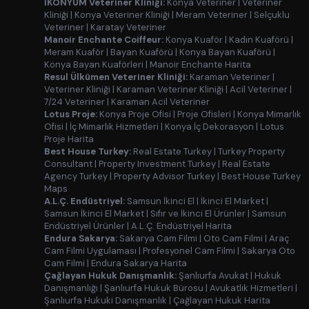
İKONYUM Veteriner Kliniği:
Konya Veteriner
|
Veteriner
Kliniği
|
Konya Veteriner Kliniği
|
Meram Veteriner
|
Selçuklu
Veteriner
|
Karatay Veteriner
Manoir Enchante Coiffeur:
Konya Kuaför
|
Kadın Kuaförü
|
Meram Kuaför
|
Bayan Kuaförü
|
Konya Bayan Kuaförü
|
Konya Bayan Kuaförleri
|
Manoir Enchante Harita
Resul Ülkümen Veteriner Kliniği:
Karaman Veteriner
|
Veteriner Kliniği
|
Karaman Veteriner Kliniği
|
Acil Veteriner
|
7/24 Veteriner
|
Karaman Acil Veteriner
Lotus Proje:
Konya Proje Ofisi
|
Proje Ofisleri
|
Konya Mimarlık
Ofisi
|
İç Mimarlık Hizmetleri
|
Konya İç Dekorasyon
|
Lotus
Proje Harita
Best House Turkey:
Real Estate Turkey
|
Turkey Property
Consultant
|
Property Investment Turkey
|
Real Estate
Agency Turkey
|
Property Advisor Turkey
|
Best House Turkey
Maps
A.L.Ç. Endüstriyel:
Samsun İkinci El
|
İkinci El Market
|
Samsun İkinci El Market
|
Sıfır ve İkinci El Ürünler
|
Samsun
Endüstriyel Ürünler
|
A.L.Ç. Endüstriyel Harita
Endura Sakarya:
Sakarya Cam Filmi
|
Oto Cam Filmi
|
Araç
Cam Filmi Uygulaması
|
Profesyonel Cam Filmi
|
Sakarya Oto
Cam Filmi
|
Endura Sakarya Harita
Çağlayan Hukuk Danışmanlık:
Şanlıurfa Avukat
|
Hukuk
Danışmanlığı
|
Şanlıurfa Hukuk Bürosu
|
Avukatlık Hizmetleri
|
Şanlıurfa Hukuki Danışmanlık
|
Çağlayan Hukuk Harita