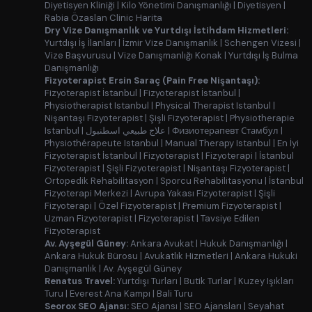
Diyetisyen Kliniği
|
Kilo Yönetimi Danışmanlığı
|
Diyetisyen
|
Rabia Özaslan Clinic Harita
Dry Vize Danışmanlık ve Yurtdışı İstihdam Hizmetleri:
Yurtdışı İş İlanları
|
İzmir Vize Danışmanlık
|
Schengen Vizesi
|
Vize Başvurusu
|
Vize Danışmanlığı Konak
|
Yurtdışı İş Bulma
Danışmanlığı
Fizyoterapist Ersin Saraç (Pain Free Nişantaşı):
Fizyoterapist İstanbul
|
Fizyoterapist İstanbul
|
Physiotherapist Istanbul
|
Physical Therapist Istanbul
|
Nişantaşı Fizyoterapist
|
Şişli Fizyoterapist
|
Physiotherapie
Istanbul
|
علاج طبيعي اسطنبول
|
Физиотерапевт Стамбул
|
Physiothérapeute Istanbul
|
Manual Therapy Istanbul
|
En İyi
Fizyoterapist İstanbul
|
Fizyoterapist
|
Fizyoterapi
|
İstanbul
Fizyoterapist
|
Şişli Fizyoterapist
|
Nişantaşı Fizyoterapist
|
Ortopedik Rehabilitasyon
|
Sporcu Rehabilitasyonu
|
İstanbul
Fizyoterapi Merkezi
|
Avrupa Yakası Fizyoterapist
|
Şişli
Fizyoterapi
|
Özel Fizyoterapist
|
Premium Fizyoterapist
|
Uzman Fizyoterapist
|
Fizyoterapist
|
Tavsiye Edilen
Fizyoterapist
Av. Ayşegül Güney:
Ankara Avukat
|
Hukuk Danışmanlığı
|
Ankara Hukuk Bürosu
|
Avukatlık Hizmetleri
|
Ankara Hukuki
Danışmanlık
|
Av. Ayşegül Güney
Renatus Travel:
Yurtdışı Turları
|
Butik Turlar
|
Kuzey Işıkları
Turu
|
Everest Ana Kampı
|
Bali Turu
Seorox SEO Ajansı:
SEO Ajansı
|
SEO Ajansları
|
Seyahat