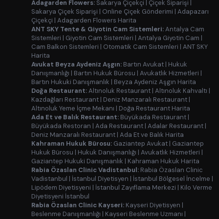
Adagarden Flowers:
Sakarya Çiçekçi
|
Çiçek Siparişi
|
Sakarya Çiçek Siparişi
|
Online Çiçek Gönderimi
|
Adapazarı
Çiçekçi
|
Adagarden Flowers Harita
ANT SKY Tente & Giyotin Cam Sistemleri:
Antalya Cam
Sistemleri
|
Giyotin Cam Sistemleri
|
Antalya Giyotin Cam
|
Cam Balkon Sistemleri
|
Otomatik Cam Sistemleri
|
ANT SKY
Harita
Avukat Beyza Aydeniz Aşgın:
Bartın Avukat
|
Hukuk
Danışmanlığı
|
Bartın Hukuk Bürosu
|
Avukatlık Hizmetleri
|
Bartın Hukuki Danışmanlık
|
Beyza Aydeniz Aşgın Harita
Doğa Restaurant:
Altınoluk Restaurant
|
Altınoluk Kahvaltı
|
Kazdağları Restaurant
|
Deniz Manzaralı Restaurant
|
Altınoluk Yeme İçme Mekanı
|
Doğa Restaurant Harita
Ada Et ve Balık Restaurant:
Büyükada Restaurant
|
Büyükada Restoran
|
Ada Restaurant
|
Adalar Restaurant
|
Deniz Manzaralı Restaurant
|
Ada Et ve Balık Harita
Kahraman Hukuk Bürosu:
Gaziantep Avukat
|
Gaziantep
Hukuk Bürosu
|
Hukuk Danışmanlığı
|
Avukatlık Hizmetleri
|
Gaziantep Hukuki Danışmanlık
|
Kahraman Hukuk Harita
Rabia Özaslan Clinic Vadistanbul:
Rabia Özaslan Clinic
Vadistanbul
|
İstanbul Diyetisyen
|
İstanbul Bölgesel İncelme
|
Lipödem Diyetisyeni
|
İstanbul Zayıflama Merkezi
|
Kilo Verme
Diyetisyeni İstanbul
Rabia Özaslan Clinic Kayseri:
Kayseri Diyetisyen
|
Beslenme Danışmanlığı
|
Kayseri Beslenme Uzmanı
|