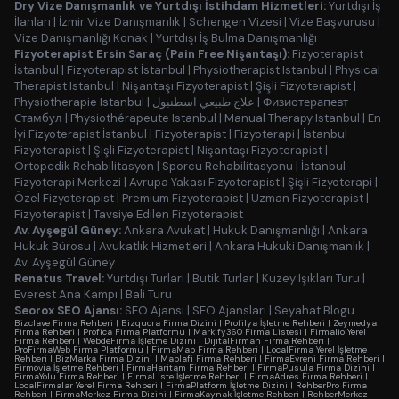
Dry Vize Danışmanlık ve Yurtdışı İstihdam Hizmetleri:
Yurtdışı İş
İlanları
|
İzmir Vize Danışmanlık
|
Schengen Vizesi
|
Vize Başvurusu
|
Vize Danışmanlığı Konak
|
Yurtdışı İş Bulma Danışmanlığı
Fizyoterapist Ersin Saraç (Pain Free Nişantaşı):
Fizyoterapist
İstanbul
|
Fizyoterapist İstanbul
|
Physiotherapist Istanbul
|
Physical
Therapist Istanbul
|
Nişantaşı Fizyoterapist
|
Şişli Fizyoterapist
|
Physiotherapie Istanbul
|
علاج طبيعي اسطنبول
|
Физиотерапевт
Стамбул
|
Physiothérapeute Istanbul
|
Manual Therapy Istanbul
|
En
İyi Fizyoterapist İstanbul
|
Fizyoterapist
|
Fizyoterapi
|
İstanbul
Fizyoterapist
|
Şişli Fizyoterapist
|
Nişantaşı Fizyoterapist
|
Ortopedik Rehabilitasyon
|
Sporcu Rehabilitasyonu
|
İstanbul
Fizyoterapi Merkezi
|
Avrupa Yakası Fizyoterapist
|
Şişli Fizyoterapi
|
Özel Fizyoterapist
|
Premium Fizyoterapist
|
Uzman Fizyoterapist
|
Fizyoterapist
|
Tavsiye Edilen Fizyoterapist
Av. Ayşegül Güney:
Ankara Avukat
|
Hukuk Danışmanlığı
|
Ankara
Hukuk Bürosu
|
Avukatlık Hizmetleri
|
Ankara Hukuki Danışmanlık
|
Av. Ayşegül Güney
Renatus Travel:
Yurtdışı Turları
|
Butik Turlar
|
Kuzey Işıkları Turu
|
Everest Ana Kampı
|
Bali Turu
Seorox SEO Ajansı:
SEO Ajansı
|
SEO Ajansları
|
Seyahat Blogu
Bizclave Firma Rehberi
|
Bizquora Firma Dizini
|
Profilya İşletme Rehberi
|
Zeymedya
Firma Rehberi
|
Profica Firma Platformu
|
Markify360 Firma Listesi
|
Firmalio Yerel
Firma Rehberi
|
WebdeFirma İşletme Dizini
|
DijitalFirman Firma Rehberi
|
ProFirmaWeb Firma Platformu
|
FirmaMap Firma Rehberi
|
LocalFirma Yerel İşletme
Rehberi
|
BizMarka Firma Dizini
|
Maplafi Firma Rehberi
|
FirmaEvreni Firma Rehberi
|
Firmovia İşletme Rehberi
|
FirmaHaritam Firma Rehberi
|
FirmaPusula Firma Dizini
|
FirmaYolu Firma Rehberi
|
FirmaListe İşletme Rehberi
|
FirmaAdres Firma Rehberi
|
LocalFirmalar Yerel Firma Rehberi
|
FirmaPlatform İşletme Dizini
|
RehberPro Firma
Rehberi
|
FirmaMerkez Firma Dizini
|
FirmaKaynak İşletme Rehberi
|
RehberMerkez