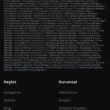
Firma Rehberi
|
FirmaKonumum Firma Rehberi
|
FirmaSemt Yerel Firma Dizini
|
FirmaYerleri İşletme Rehberi
|
FirmaSehir Firma Rehberi
|
FirmaPro İşletme Rehberi
|
FirmaRehberiTR Firma Dizini
|
Firmoria Firma Rehberi
|
EniyiFirmaTR İşletme Rehberi
|
FirmaOneri Firma Tavsiye Rehberi
|
FirmaLog Firma Dizini
|
FirmaSet İşletme Rehberi
|
RehberON Firma Rehberi
|
FirmaLens Firma Dizini
|
Dizinist İşletme Dizini
|
FirmaGrid Firma Rehberi
|
FirmaCity Firma Dizini
|
RehberCity İşletme Rehberi
|
DizinSite Firma Rehberi
|
RehberHub Firma Dizini
|
FirmaNest İşletme Rehberi
|
FirmaPilot Firma Rehberi
|
FirmaBaseo Firma Dizini
|
FirmaPulseo İşletme Rehberi
|
FirmaRehberist Firma Rehberi
|
FirmaPorter Firma Dizini
|
TurkeyFirms Firma Rehberi
|
FirmaPortalio İşletme Rehberi
|
FirmaSearch Firma Dizini
|
Dizinra Firma Rehberi
|
FirmaPlaneo İşletme Rehberi
|
FirmaLocate Firma Dizini
|
Rehberis Firma Rehberi
|
FirmaLinker İşletme Rehberi
|
FirmaROA Firma Rehberi
|
DijiFirma İşletme Rehberi
|
Bulpar Firma Dizini
|
Rebset Firma Rehberi
|
BizLenta İşletme Dizini
|
Dijitalio Firma
Rehberi
|
FirmaPorta Firma Dizini
|
WebFirmio İşletme Rehberi
|
MapFirma Firma
Rehberi
|
FirmaVita Firma Dizini
|
FirmaArena İşletme Rehberi
|
FirmaLinka Firma
Rehberi
|
FirmaBulut Firma Dizini
|
FirmaKey İşletme Rehberi
|
FirmaNokta Firma
Rehberi
|
FirmaDurak Firma Dizini
|
FirmaRota İşletme Rehberi
|
LokalRehber Firma
Rehberi
|
FirmaYerim Firma Dizini
|
BizMora İşletme Rehberi
|
RehberNeti Firma
Rehberi
|
LokalFirma Firma Dizini
|
MapRehber İşletme Rehberi
|
KonumFirma Firma
Rehberi
|
KonumRehber Firma Dizini
|
WebFira İşletme Rehberi
|
MapNokta Firma
Rehberi
|
RehberLine Firma Dizini
|
FirmaLinko İşletme Rehberi
|
FirmaTekno Firma
Rehberi
|
FirmaRoid Firma Dizini
|
FirmaVeri İşletme Rehberi
|
FirmaSayfa Firma
Rehberi
|
FirmaListem Firma Rehberi
|
Rehbora Firma Dizini
|
FirmaRadar İşletme
Rehberi
|
FirmaClouds Firma Rehberi
|
FirmaWorlds Firma Dizini
|
FirmaRehberTR
İşletme Rehberi
|
FirmaRehberTurkey Firma Rehberi
|
FirmaListPro Firma Dizini
|
Listivoa İşletme Rehberi
|
Rehberio Firma Rehberi
|
Rehbera360 Firma Dizini
|
Diziora
İşletme Rehberi
|
Dizivia Firma Rehberi
|
Lokoria Firma Dizini
|
Firmora360 İşletme
Rehberi
|
Bizora360 Firma Rehberi
|
ProFirma360 Firma Dizini
|
Markora360 İşletme
Rehberi
|
Listora360 Firma Rehberi
|
Keşfet
Kurumsal
Kategoriler
Hakkımızda
Şehirler
İletişim
Blog
Kullanım Koşulları