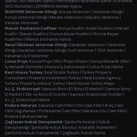
Ajansı
|
360 Reklam Ajansı
|
Performans Pazarlama Ajansı
|
Kurumsal
SEO Hizmetleri
|
ZEYMEDYA Reklam Ajansı
İKONYUM Veteriner Kliniği:
Konya Veteriner
|
Veteriner Kliniği
|
Konya Veteriner Kliniği
|
Meram Veteriner
|
Selçuklu Veteriner
|
Karatay Veteriner
Manoir Enchante Coiffeur:
Konya Kuaför
|
Kadın Kuaförü
|
Meram
Kuaför
|
Bayan Kuaförü
|
Konya Bayan Kuaförü
|
Konya Bayan
Kuaförleri
|
Manoir Enchante Harita
Resul Ülkümen Veteriner Kliniği:
Karaman Veteriner
|
Veteriner
Kliniği
|
Karaman Veteriner Kliniği
|
Acil Veteriner
|
7/24 Veteriner
|
Karaman Acil Veteriner
Lotus Proje:
Konya Proje Ofisi
|
Proje Ofisleri
|
Konya Mimarlık Ofisi
|
İç Mimarlık Hizmetleri
|
Konya İç Dekorasyon
|
Lotus Proje Harita
Best House Turkey:
Real Estate Turkey
|
Turkey Property
Consultant
|
Property Investment Turkey
|
Real Estate Agency
Turkey
|
Property Advisor Turkey
|
Best House Turkey Maps
A.L.Ç. Endüstriyel:
Samsun İkinci El
|
İkinci El Market
|
Samsun İkinci
El Market
|
Sıfır ve İkinci El Ürünler
|
Samsun Endüstriyel Ürünler
|
A.L.Ç. Endüstriyel Harita
Endura Sakarya:
Sakarya Cam Filmi
|
Oto Cam Filmi
|
Araç Cam
Filmi Uygulaması
|
Profesyonel Cam Filmi
|
Sakarya Oto Cam Filmi
|
Endura Sakarya Harita
Çağlayan Hukuk Danışmanlık:
Şanlıurfa Avukat
|
Hukuk
Danışmanlığı
|
Şanlıurfa Hukuk Bürosu
|
Avukatlık Hizmetleri
|
Şanlıurfa Hukuki Danışmanlık
|
Çağlayan Hukuk Harita