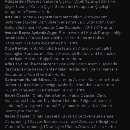
Adagarden Flowers:
Sakarya Çiçekçi
|
Çiçek Siparişi
|
Sakarya
Çiçek Siparişi
|
Online Çiçek Gönderimi
|
Adapazarı Çiçekçi
|
Adagarden Flowers Harita
ANT SKY Tente & Giyotin Cam Sistemleri:
Antalya Cam
Sistemleri
|
Giyotin Cam Sistemleri
|
Antalya Giyotin Cam
|
Cam
Balkon Sistemleri
|
Otomatik Cam Sistemleri
|
ANT SKY Harita
Avukat Beyza Aydeniz Aşgın:
Bartın Avukat
|
Hukuk Danışmanlığı
|
Bartın Hukuk Bürosu
|
Avukatlık Hizmetleri
|
Bartın Hukuki
Danışmanlık
|
Beyza Aydeniz Aşgın Harita
Doğa Restaurant:
Altınoluk Restaurant
|
Altınoluk Kahvaltı
|
Kazdağları Restaurant
|
Deniz Manzaralı Restaurant
|
Altınoluk
Yeme İçme Mekanı
|
Doğa Restaurant Harita
Ada Et ve Balık Restaurant:
Büyükada Restaurant
|
Büyükada
Restoran
|
Ada Restaurant
|
Adalar Restaurant
|
Deniz Manzaralı
Restaurant
|
Ada Et ve Balık Harita
Kahraman Hukuk Bürosu:
Gaziantep Avukat
|
Gaziantep Hukuk
Bürosu
|
Hukuk Danışmanlığı
|
Avukatlık Hizmetleri
|
Gaziantep
Hukuki Danışmanlık
|
Kahraman Hukuk Harita
Rabia Özaslan Clinic Vadistanbul:
Rabia Özaslan Clinic
Vadistanbul
|
İstanbul Diyetisyen
|
İstanbul Bölgesel İncelme
|
Lipödem Diyetisyeni
|
İstanbul Zayıflama Merkezi
|
Kilo Verme
Diyetisyeni İstanbul
Rabia Özaslan Clinic Kayseri:
Kayseri Diyetisyen
|
Beslenme
Danışmanlığı
|
Kayseri Beslenme Uzmanı
|
Diyetisyen Kliniği
|
Kilo
Yönetimi Danışmanlığı
|
Diyetisyen
|
Rabia Özaslan Clinic Harita