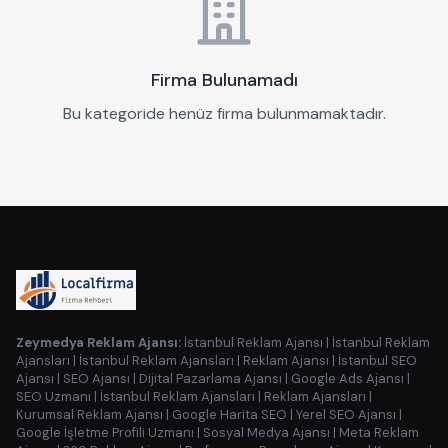
Firma Bulunamadı
Bu kategoride henüz firma bulunmamaktadır.
Zeymedya Reklam Ajansı:
İstanbul Reklam Ajansı
|
İstanbul Reklam
Ajansları
|
İstanbul Reklam Ajansları
|
Reklam Ajansı
|
İstanbul SEO
Ajansı
|
SEO Ajansı
|
Dijital Pazarlama Ajansı
|
Google Ads Ajansı
|
SEO Uzmanı
|
İstanbul Reklam Ajansları
|
Reklam Ajansları
|
Kurumsal Reklam Ajansı
|
Google Harita SEO
|
Yerel SEO Ajansı
|
Google İşletme Profili Uzmanı
|
Sosyal Medya Ajansı
|
Meta Reklam