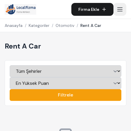
Firma Ekle
Anasayfa
/
Kategoriler
/
Otomotiv
/
Rent A Car
Rent A Car
Filtrele