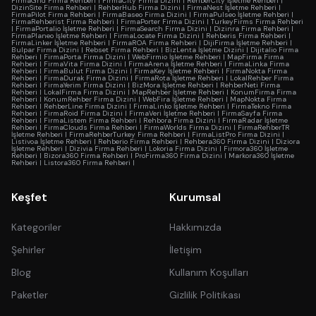
FirmaGrid Firma Rehberi
|
FirmaCity Firma Dizini
|
RehberCity İşletme Rehberi
|
DizinSite Firma Rehberi
|
RehberHub Firma Dizini
|
FirmaNest İşletme Rehberi
|
FirmaPilot Firma Rehberi
|
FirmaBaseo Firma Dizini
|
FirmaPulseo İşletme Rehberi
|
FirmaRehberist Firma Rehberi
|
FirmaPorter Firma Dizini
|
TurkeyFirms Firma Rehberi
|
FirmaPortalio İşletme Rehberi
|
FirmaSearch Firma Dizini
|
Dizinra Firma Rehberi
|
FirmaPlaneo İşletme Rehberi
|
FirmaLocate Firma Dizini
|
Rehberis Firma Rehberi
|
FirmaLinker İşletme Rehberi
|
FirmaROA Firma Rehberi
|
DijiFirma İşletme Rehberi
|
Bulpar Firma Dizini
|
Rebset Firma Rehberi
|
BizLenta İşletme Dizini
|
Dijitalio Firma
Rehberi
|
FirmaPorta Firma Dizini
|
WebFirmio İşletme Rehberi
|
MapFirma Firma
Rehberi
|
FirmaVita Firma Dizini
|
FirmaArena İşletme Rehberi
|
FirmaLinka Firma
Rehberi
|
FirmaBulut Firma Dizini
|
FirmaKey İşletme Rehberi
|
FirmaNokta Firma
Rehberi
|
FirmaDurak Firma Dizini
|
FirmaRota İşletme Rehberi
|
LokalRehber Firma
Rehberi
|
FirmaYerim Firma Dizini
|
BizMora İşletme Rehberi
|
RehberNeti Firma
Rehberi
|
LokalFirma Firma Dizini
|
MapRehber İşletme Rehberi
|
KonumFirma Firma
Rehberi
|
KonumRehber Firma Dizini
|
WebFira İşletme Rehberi
|
MapNokta Firma
Rehberi
|
RehberLine Firma Dizini
|
FirmaLinko İşletme Rehberi
|
FirmaTekno Firma
Rehberi
|
FirmaRoid Firma Dizini
|
FirmaVeri İşletme Rehberi
|
FirmaSayfa Firma
Rehberi
|
FirmaListem Firma Rehberi
|
Rehbora Firma Dizini
|
FirmaRadar İşletme
Rehberi
|
FirmaClouds Firma Rehberi
|
FirmaWorlds Firma Dizini
|
FirmaRehberTR
İşletme Rehberi
|
FirmaRehberTurkey Firma Rehberi
|
FirmaListPro Firma Dizini
|
Listivoa İşletme Rehberi
|
Rehberio Firma Rehberi
|
Rehbera360 Firma Dizini
|
Diziora
İşletme Rehberi
|
Dizivia Firma Rehberi
|
Lokoria Firma Dizini
|
Firmora360 İşletme
Rehberi
|
Bizora360 Firma Rehberi
|
ProFirma360 Firma Dizini
|
Markora360 İşletme
Rehberi
|
Listora360 Firma Rehberi
|
Keşfet
Kurumsal
Kategoriler
Hakkımızda
Şehirler
İletişim
Blog
Kullanım Koşulları
Paketler
Gizlilik Politikası