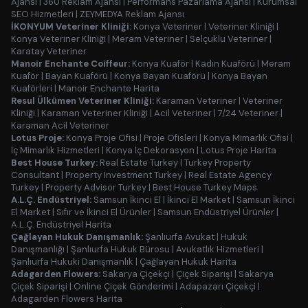
Ajansı
|
360 Reklam Ajansı
|
Performans Pazarlama Ajansı
|
Kurumsal
SEO Hizmetleri
|
ZEYMEDYA Reklam Ajansı
İKONYUM Veteriner Kliniği:
Konya Veteriner
|
Veteriner Kliniği
|
Konya Veteriner Kliniği
|
Meram Veteriner
|
Selçuklu Veteriner
|
Karatay Veteriner
Manoir Enchante Coiffeur:
Konya Kuaför
|
Kadın Kuaförü
|
Meram
Kuaför
|
Bayan Kuaförü
|
Konya Bayan Kuaförü
|
Konya Bayan
Kuaförleri
|
Manoir Enchante Harita
Resul Ülkümen Veteriner Kliniği:
Karaman Veteriner
|
Veteriner
Kliniği
|
Karaman Veteriner Kliniği
|
Acil Veteriner
|
7/24 Veteriner
|
Karaman Acil Veteriner
Lotus Proje:
Konya Proje Ofisi
|
Proje Ofisleri
|
Konya Mimarlık Ofisi
|
İç Mimarlık Hizmetleri
|
Konya İç Dekorasyon
|
Lotus Proje Harita
Best House Turkey:
Real Estate Turkey
|
Turkey Property
Consultant
|
Property Investment Turkey
|
Real Estate Agency
Turkey
|
Property Advisor Turkey
|
Best House Turkey Maps
A.L.Ç. Endüstriyel:
Samsun İkinci El
|
İkinci El Market
|
Samsun İkinci
El Market
|
Sıfır ve İkinci El Ürünler
|
Samsun Endüstriyel Ürünler
|
A.L.Ç. Endüstriyel Harita
Çağlayan Hukuk Danışmanlık:
Şanlıurfa Avukat
|
Hukuk
Danışmanlığı
|
Şanlıurfa Hukuk Bürosu
|
Avukatlık Hizmetleri
|
Şanlıurfa Hukuki Danışmanlık
|
Çağlayan Hukuk Harita
Adagarden Flowers:
Sakarya Çiçekçi
|
Çiçek Siparişi
|
Sakarya
Çiçek Siparişi
|
Online Çiçek Gönderimi
|
Adapazarı Çiçekçi
|
Adagarden Flowers Harita