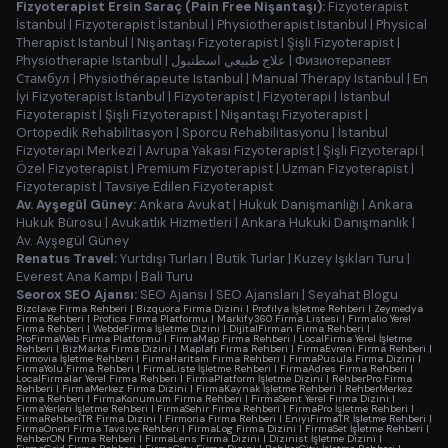
Fizyoterapist Ersin Saraç (Pain Free Nişantaşı):
Fizyoterapist
İstanbul
|
Fizyoterapist İstanbul
|
Physiotherapist Istanbul
|
Physical
Therapist Istanbul
|
Nişantaşı Fizyoterapist
|
Şişli Fizyoterapist
|
Physiotherapie Istanbul
|
علاج طبيعي اسطنبول
|
Физиотерапевт
Стамбул
|
Physiothérapeute Istanbul
|
Manual Therapy Istanbul
|
En
İyi Fizyoterapist İstanbul
|
Fizyoterapist
|
Fizyoterapi
|
İstanbul
Fizyoterapist
|
Şişli Fizyoterapist
|
Nişantaşı Fizyoterapist
|
Ortopedik Rehabilitasyon
|
Sporcu Rehabilitasyonu
|
İstanbul
Fizyoterapi Merkezi
|
Avrupa Yakası Fizyoterapist
|
Şişli Fizyoterapi
|
Özel Fizyoterapist
|
Premium Fizyoterapist
|
Uzman Fizyoterapist
|
Fizyoterapist
|
Tavsiye Edilen Fizyoterapist
Av. Ayşegül Güney:
Ankara Avukat
|
Hukuk Danışmanlığı
|
Ankara
Hukuk Bürosu
|
Avukatlık Hizmetleri
|
Ankara Hukuki Danışmanlık
|
Av. Ayşegül Güney
Renatus Travel:
Yurtdışı Turları
|
Butik Turlar
|
Kuzey Işıkları Turu
|
Everest Ana Kampı
|
Bali Turu
Seorox SEO Ajansı:
SEO Ajansı
|
SEO Ajansları
|
Seyahat Blogu
Bizclave Firma Rehberi
|
Bizquora Firma Dizini
|
Profilya İşletme Rehberi
|
Zeymedya
Firma Rehberi
|
Profica Firma Platformu
|
Markify360 Firma Listesi
|
Firmalio Yerel
Firma Rehberi
|
WebdeFirma İşletme Dizini
|
DijitalFirman Firma Rehberi
|
ProFirmaWeb Firma Platformu
|
FirmaMap Firma Rehberi
|
LocalFirma Yerel İşletme
Rehberi
|
BizMarka Firma Dizini
|
Maplafi Firma Rehberi
|
FirmaEvreni Firma Rehberi
|
Firmovia İşletme Rehberi
|
FirmaHaritam Firma Rehberi
|
FirmaPusula Firma Dizini
|
FirmaYolu Firma Rehberi
|
FirmaListe İşletme Rehberi
|
FirmaAdres Firma Rehberi
|
LocalFirmalar Yerel Firma Rehberi
|
FirmaPlatform İşletme Dizini
|
RehberPro Firma
Rehberi
|
FirmaMerkez Firma Dizini
|
FirmaKaynak İşletme Rehberi
|
RehberMerkez
Firma Rehberi
|
FirmaKonumum Firma Rehberi
|
FirmaSemt Yerel Firma Dizini
|
FirmaYerleri İşletme Rehberi
|
FirmaSehir Firma Rehberi
|
FirmaPro İşletme Rehberi
|
FirmaRehberiTR Firma Dizini
|
Firmoria Firma Rehberi
|
EniyiFirmaTR İşletme Rehberi
|
FirmaOneri Firma Tavsiye Rehberi
|
FirmaLog Firma Dizini
|
FirmaSet İşletme Rehberi
|
RehberON Firma Rehberi
|
FirmaLens Firma Dizini
|
Dizinist İşletme Dizini
|