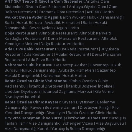
ANT SKY Tente & Giyotin Cam Sistemleri:
Antalya Cam
Sistemleri
|
Giyotin Cam Sistemleri
|
Antalya Giyotin Cam
|
Cam
Balkon Sistemleri
|
Otomatik Cam Sistemleri
|
ANT SKY Harita
Avukat Beyza Aydeniz Aşgın:
Bartın Avukat
|
Hukuk Danışmanlığı
|
Bartın Hukuk Bürosu
|
Avukatlık Hizmetleri
|
Bartın Hukuki
Danışmanlık
|
Beyza Aydeniz Aşgın Harita
Doğa Restaurant:
Altınoluk Restaurant
|
Altınoluk Kahvaltı
|
Kazdağları Restaurant
|
Deniz Manzaralı Restaurant
|
Altınoluk
Yeme İçme Mekanı
|
Doğa Restaurant Harita
Ada Et ve Balık Restaurant:
Büyükada Restaurant
|
Büyükada
Restoran
|
Ada Restaurant
|
Adalar Restaurant
|
Deniz Manzaralı
Restaurant
|
Ada Et ve Balık Harita
Kahraman Hukuk Bürosu:
Gaziantep Avukat
|
Gaziantep Hukuk
Bürosu
|
Hukuk Danışmanlığı
|
Avukatlık Hizmetleri
|
Gaziantep
Hukuki Danışmanlık
|
Kahraman Hukuk Harita
Rabia Özaslan Clinic Vadistanbul:
Rabia Özaslan Clinic
Vadistanbul
|
İstanbul Diyetisyen
|
İstanbul Bölgesel İncelme
|
Lipödem Diyetisyeni
|
İstanbul Zayıflama Merkezi
|
Kilo Verme
Diyetisyeni İstanbul
Rabia Özaslan Clinic Kayseri:
Kayseri Diyetisyen
|
Beslenme
Danışmanlığı
|
Kayseri Beslenme Uzmanı
|
Diyetisyen Kliniği
|
Kilo
Yönetimi Danışmanlığı
|
Diyetisyen
|
Rabia Özaslan Clinic Harita
Dry Vize Danışmanlık ve Yurtdışı İstihdam Hizmetleri:
Yurtdışı İş
İlanları
|
İzmir Vize Danışmanlık
|
Schengen Vizesi
|
Vize Başvurusu
|
Vize Danışmanlığı Konak
|
Yurtdışı İş Bulma Danışmanlığı