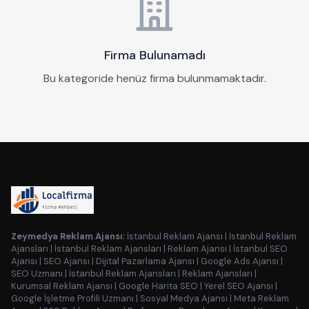
Firma Bulunamadı
Bu kategoride henüz firma bulunmamaktadır.
Zeymedya Reklam Ajansı:
İstanbul Reklam Ajansı
|
İstanbul Reklam
Ajansları
|
İstanbul Reklam Ajansları
|
Reklam Ajansı
|
İstanbul SEO
Ajansı
|
SEO Ajansı
|
Dijital Pazarlama Ajansı
|
Google Ads Ajansı
|
SEO Uzmanı
|
İstanbul Reklam Ajansları
|
Reklam Ajansları
|
Kurumsal Reklam Ajansı
|
Google Harita SEO
|
Yerel SEO Ajansı
|
Google İşletme Profili Uzmanı
|
Sosyal Medya Ajansı
|
Meta Reklam