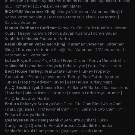
Ajansı
|
360 Reklam Ajansı
|
Performans Pazarlama Ajansı
|
Kurumsal
SEO Hizmetleri
|
ZEYMEDYA Reklam Ajansı
İKONYUM Veteriner Kliniği:
Konya Veteriner
|
Veteriner Kliniği
|
Konya Veteriner Kliniği
|
Meram Veteriner
|
Selçuklu Veteriner
|
Karatay Veteriner
Manoir Enchante Coiffeur:
Konya Kuaför
|
Kadın Kuaförü
|
Meram
Kuaför
|
Bayan Kuaförü
|
Konya Bayan Kuaförü
|
Konya Bayan
Kuaförleri
|
Manoir Enchante Harita
Resul Ülkümen Veteriner Kliniği:
Karaman Veteriner
|
Veteriner
Kliniği
|
Karaman Veteriner Kliniği
|
Acil Veteriner
|
7/24 Veteriner
|
Karaman Acil Veteriner
Lotus Proje:
Konya Proje Ofisi
|
Proje Ofisleri
|
Konya Mimarlık Ofisi
|
İç Mimarlık Hizmetleri
|
Konya İç Dekorasyon
|
Lotus Proje Harita
Best House Turkey:
Real Estate Turkey
|
Turkey Property
Consultant
|
Property Investment Turkey
|
Real Estate Agency
Turkey
|
Property Advisor Turkey
|
Best House Turkey Maps
A.L.Ç. Endüstriyel:
Samsun İkinci El
|
İkinci El Market
|
Samsun İkinci
El Market
|
Sıfır ve İkinci El Ürünler
|
Samsun Endüstriyel Ürünler
|
A.L.Ç. Endüstriyel Harita
Endura Sakarya:
Sakarya Cam Filmi
|
Oto Cam Filmi
|
Araç Cam
Filmi Uygulaması
|
Profesyonel Cam Filmi
|
Sakarya Oto Cam Filmi
|
Endura Sakarya Harita
Çağlayan Hukuk Danışmanlık:
Şanlıurfa Avukat
|
Hukuk
Danışmanlığı
|
Şanlıurfa Hukuk Bürosu
|
Avukatlık Hizmetleri
|
Şanlıurfa Hukuki Danışmanlık
|
Çağlayan Hukuk Harita