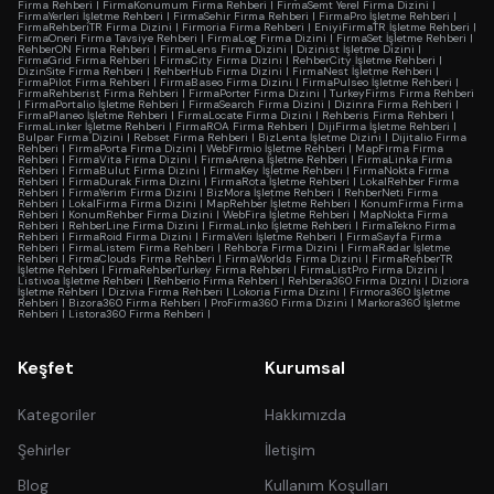
Firma Rehberi
|
FirmaKonumum Firma Rehberi
|
FirmaSemt Yerel Firma Dizini
|
FirmaYerleri İşletme Rehberi
|
FirmaSehir Firma Rehberi
|
FirmaPro İşletme Rehberi
|
FirmaRehberiTR Firma Dizini
|
Firmoria Firma Rehberi
|
EniyiFirmaTR İşletme Rehberi
|
FirmaOneri Firma Tavsiye Rehberi
|
FirmaLog Firma Dizini
|
FirmaSet İşletme Rehberi
|
RehberON Firma Rehberi
|
FirmaLens Firma Dizini
|
Dizinist İşletme Dizini
|
FirmaGrid Firma Rehberi
|
FirmaCity Firma Dizini
|
RehberCity İşletme Rehberi
|
DizinSite Firma Rehberi
|
RehberHub Firma Dizini
|
FirmaNest İşletme Rehberi
|
FirmaPilot Firma Rehberi
|
FirmaBaseo Firma Dizini
|
FirmaPulseo İşletme Rehberi
|
FirmaRehberist Firma Rehberi
|
FirmaPorter Firma Dizini
|
TurkeyFirms Firma Rehberi
|
FirmaPortalio İşletme Rehberi
|
FirmaSearch Firma Dizini
|
Dizinra Firma Rehberi
|
FirmaPlaneo İşletme Rehberi
|
FirmaLocate Firma Dizini
|
Rehberis Firma Rehberi
|
FirmaLinker İşletme Rehberi
|
FirmaROA Firma Rehberi
|
DijiFirma İşletme Rehberi
|
Bulpar Firma Dizini
|
Rebset Firma Rehberi
|
BizLenta İşletme Dizini
|
Dijitalio Firma
Rehberi
|
FirmaPorta Firma Dizini
|
WebFirmio İşletme Rehberi
|
MapFirma Firma
Rehberi
|
FirmaVita Firma Dizini
|
FirmaArena İşletme Rehberi
|
FirmaLinka Firma
Rehberi
|
FirmaBulut Firma Dizini
|
FirmaKey İşletme Rehberi
|
FirmaNokta Firma
Rehberi
|
FirmaDurak Firma Dizini
|
FirmaRota İşletme Rehberi
|
LokalRehber Firma
Rehberi
|
FirmaYerim Firma Dizini
|
BizMora İşletme Rehberi
|
RehberNeti Firma
Rehberi
|
LokalFirma Firma Dizini
|
MapRehber İşletme Rehberi
|
KonumFirma Firma
Rehberi
|
KonumRehber Firma Dizini
|
WebFira İşletme Rehberi
|
MapNokta Firma
Rehberi
|
RehberLine Firma Dizini
|
FirmaLinko İşletme Rehberi
|
FirmaTekno Firma
Rehberi
|
FirmaRoid Firma Dizini
|
FirmaVeri İşletme Rehberi
|
FirmaSayfa Firma
Rehberi
|
FirmaListem Firma Rehberi
|
Rehbora Firma Dizini
|
FirmaRadar İşletme
Rehberi
|
FirmaClouds Firma Rehberi
|
FirmaWorlds Firma Dizini
|
FirmaRehberTR
İşletme Rehberi
|
FirmaRehberTurkey Firma Rehberi
|
FirmaListPro Firma Dizini
|
Listivoa İşletme Rehberi
|
Rehberio Firma Rehberi
|
Rehbera360 Firma Dizini
|
Diziora
İşletme Rehberi
|
Dizivia Firma Rehberi
|
Lokoria Firma Dizini
|
Firmora360 İşletme
Rehberi
|
Bizora360 Firma Rehberi
|
ProFirma360 Firma Dizini
|
Markora360 İşletme
Rehberi
|
Listora360 Firma Rehberi
|
Keşfet
Kurumsal
Kategoriler
Hakkımızda
Şehirler
İletişim
Blog
Kullanım Koşulları