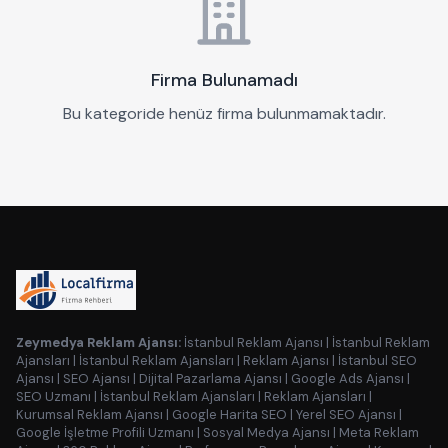
Firma Bulunamadı
Bu kategoride henüz firma bulunmamaktadır.
Zeymedya Reklam Ajansı:
İstanbul Reklam Ajansı
|
İstanbul Reklam
Ajansları
|
İstanbul Reklam Ajansları
|
Reklam Ajansı
|
İstanbul SEO
Ajansı
|
SEO Ajansı
|
Dijital Pazarlama Ajansı
|
Google Ads Ajansı
|
SEO Uzmanı
|
İstanbul Reklam Ajansları
|
Reklam Ajansları
|
Kurumsal Reklam Ajansı
|
Google Harita SEO
|
Yerel SEO Ajansı
|
Google İşletme Profili Uzmanı
|
Sosyal Medya Ajansı
|
Meta Reklam