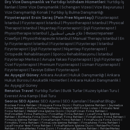
Dry Vize Danışmanlık ve Yurtdışı İstihdam Hizmetleri:
Yurtdışı İş
İlanları
|
İzmir Vize Danışmanlık
|
Schengen Vizesi
|
Vize Başvurusu
|
Vize Danışmanlığı Konak
|
Yurtdışı İş Bulma Danışmanlığı
Fizyoterapist Ersin Saraç (Pain Free Nişantaşı):
Fizyoterapist
İstanbul
|
Fizyoterapist İstanbul
|
Physiotherapist Istanbul
|
Physical
Therapist Istanbul
|
Nişantaşı Fizyoterapist
|
Şişli Fizyoterapist
|
Physiotherapie Istanbul
|
علاج طبيعي اسطنبول
|
Физиотерапевт
Стамбул
|
Physiothérapeute Istanbul
|
Manual Therapy Istanbul
|
En
İyi Fizyoterapist İstanbul
|
Fizyoterapist
|
Fizyoterapi
|
İstanbul
Fizyoterapist
|
Şişli Fizyoterapist
|
Nişantaşı Fizyoterapist
|
Ortopedik Rehabilitasyon
|
Sporcu Rehabilitasyonu
|
İstanbul
Fizyoterapi Merkezi
|
Avrupa Yakası Fizyoterapist
|
Şişli Fizyoterapi
|
Özel Fizyoterapist
|
Premium Fizyoterapist
|
Uzman Fizyoterapist
|
Fizyoterapist
|
Tavsiye Edilen Fizyoterapist
Av. Ayşegül Güney:
Ankara Avukat
|
Hukuk Danışmanlığı
|
Ankara
Hukuk Bürosu
|
Avukatlık Hizmetleri
|
Ankara Hukuki Danışmanlık
|
Av. Ayşegül Güney
Renatus Travel:
Yurtdışı Turları
|
Butik Turlar
|
Kuzey Işıkları Turu
|
Everest Ana Kampı
|
Bali Turu
Seorox SEO Ajansı:
SEO Ajansı
|
SEO Ajansları
|
Seyahat Blogu
Bizclave Firma Rehberi
|
Bizquora Firma Dizini
|
Profilya İşletme Rehberi
|
Zeymedya
Firma Rehberi
|
Profica Firma Platformu
|
Markify360 Firma Listesi
|
Firmalio Yerel
Firma Rehberi
|
WebdeFirma İşletme Dizini
|
DijitalFirman Firma Rehberi
|
ProFirmaWeb Firma Platformu
|
FirmaMap Firma Rehberi
|
LocalFirma Yerel İşletme
Rehberi
|
BizMarka Firma Dizini
|
Maplafi Firma Rehberi
|
FirmaEvreni Firma Rehberi
|
Firmovia İşletme Rehberi
|
FirmaHaritam Firma Rehberi
|
FirmaPusula Firma Dizini
|
FirmaYolu Firma Rehberi
|
FirmaListe İşletme Rehberi
|
FirmaAdres Firma Rehberi
|
LocalFirmalar Yerel Firma Rehberi
|
FirmaPlatform İşletme Dizini
|
RehberPro Firma
Rehberi
|
FirmaMerkez Firma Dizini
|
FirmaKaynak İşletme Rehberi
|
RehberMerkez