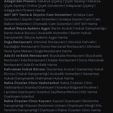
Adagarden Flowers:
Sakarya Çiçekçi
|
Çiçek Siparişi
|
Sakarya
Çiçek Siparişi
|
Online Çiçek Gönderimi
|
Adapazarı Çiçekçi
|
Adagarden Flowers Harita
ANT SKY Tente & Giyotin Cam Sistemleri:
Antalya Cam
Sistemleri
|
Giyotin Cam Sistemleri
|
Antalya Giyotin Cam
|
Cam
Balkon Sistemleri
|
Otomatik Cam Sistemleri
|
ANT SKY Harita
Avukat Beyza Aydeniz Aşgın:
Bartın Avukat
|
Hukuk Danışmanlığı
|
Bartın Hukuk Bürosu
|
Avukatlık Hizmetleri
|
Bartın Hukuki
Danışmanlık
|
Beyza Aydeniz Aşgın Harita
Doğa Restaurant:
Altınoluk Restaurant
|
Altınoluk Kahvaltı
|
Kazdağları Restaurant
|
Deniz Manzaralı Restaurant
|
Altınoluk
Yeme İçme Mekanı
|
Doğa Restaurant Harita
Ada Et ve Balık Restaurant:
Büyükada Restaurant
|
Büyükada
Restoran
|
Ada Restaurant
|
Adalar Restaurant
|
Deniz Manzaralı
Restaurant
|
Ada Et ve Balık Harita
Kahraman Hukuk Bürosu:
Gaziantep Avukat
|
Gaziantep Hukuk
Bürosu
|
Hukuk Danışmanlığı
|
Avukatlık Hizmetleri
|
Gaziantep
Hukuki Danışmanlık
|
Kahraman Hukuk Harita
Rabia Özaslan Clinic Vadistanbul:
Rabia Özaslan Clinic
Vadistanbul
|
İstanbul Diyetisyen
|
İstanbul Bölgesel İncelme
|
Lipödem Diyetisyeni
|
İstanbul Zayıflama Merkezi
|
Kilo Verme
Diyetisyeni İstanbul
Rabia Özaslan Clinic Kayseri:
Kayseri Diyetisyen
|
Beslenme
Danışmanlığı
|
Kayseri Beslenme Uzmanı
|
Diyetisyen Kliniği
|
Kilo
Yönetimi Danışmanlığı
|
Diyetisyen
|
Rabia Özaslan Clinic Harita