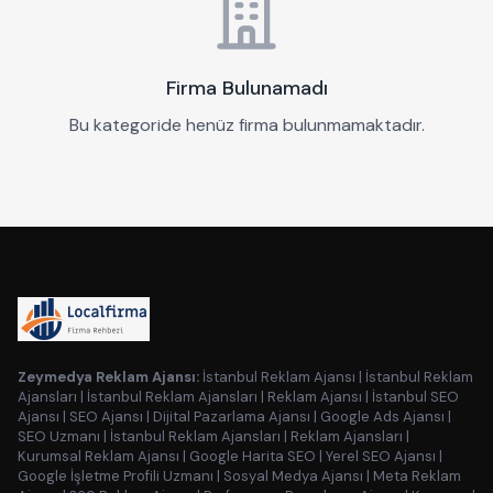
Firma Bulunamadı
Bu kategoride henüz firma bulunmamaktadır.
Zeymedya Reklam Ajansı:
İstanbul Reklam Ajansı
|
İstanbul Reklam
Ajansları
|
İstanbul Reklam Ajansları
|
Reklam Ajansı
|
İstanbul SEO
Ajansı
|
SEO Ajansı
|
Dijital Pazarlama Ajansı
|
Google Ads Ajansı
|
SEO Uzmanı
|
İstanbul Reklam Ajansları
|
Reklam Ajansları
|
Kurumsal Reklam Ajansı
|
Google Harita SEO
|
Yerel SEO Ajansı
|
Google İşletme Profili Uzmanı
|
Sosyal Medya Ajansı
|
Meta Reklam