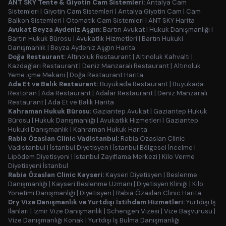
ANT SKY Tente & Giyotin Cam Sistemleri:
Antalya Cam
Sistemleri
|
Giyotin Cam Sistemleri
|
Antalya Giyotin Cam
|
Cam
Balkon Sistemleri
|
Otomatik Cam Sistemleri
|
ANT SKY Harita
Avukat Beyza Aydeniz Aşgın:
Bartın Avukat
|
Hukuk Danışmanlığı
|
Bartın Hukuk Bürosu
|
Avukatlık Hizmetleri
|
Bartın Hukuki
Danışmanlık
|
Beyza Aydeniz Aşgın Harita
Doğa Restaurant:
Altınoluk Restaurant
|
Altınoluk Kahvaltı
|
Kazdağları Restaurant
|
Deniz Manzaralı Restaurant
|
Altınoluk
Yeme İçme Mekanı
|
Doğa Restaurant Harita
Ada Et ve Balık Restaurant:
Büyükada Restaurant
|
Büyükada
Restoran
|
Ada Restaurant
|
Adalar Restaurant
|
Deniz Manzaralı
Restaurant
|
Ada Et ve Balık Harita
Kahraman Hukuk Bürosu:
Gaziantep Avukat
|
Gaziantep Hukuk
Bürosu
|
Hukuk Danışmanlığı
|
Avukatlık Hizmetleri
|
Gaziantep
Hukuki Danışmanlık
|
Kahraman Hukuk Harita
Rabia Özaslan Clinic Vadistanbul:
Rabia Özaslan Clinic
Vadistanbul
|
İstanbul Diyetisyen
|
İstanbul Bölgesel İncelme
|
Lipödem Diyetisyeni
|
İstanbul Zayıflama Merkezi
|
Kilo Verme
Diyetisyeni İstanbul
Rabia Özaslan Clinic Kayseri:
Kayseri Diyetisyen
|
Beslenme
Danışmanlığı
|
Kayseri Beslenme Uzmanı
|
Diyetisyen Kliniği
|
Kilo
Yönetimi Danışmanlığı
|
Diyetisyen
|
Rabia Özaslan Clinic Harita
Dry Vize Danışmanlık ve Yurtdışı İstihdam Hizmetleri:
Yurtdışı İş
İlanları
|
İzmir Vize Danışmanlık
|
Schengen Vizesi
|
Vize Başvurusu
|
Vize Danışmanlığı Konak
|
Yurtdışı İş Bulma Danışmanlığı