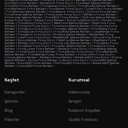
FirmaGrid Firma Rehberi
|
FirmaCity Firma Dizini
|
RehberCity İşletme Rehberi
|
DizinSite Firma Rehberi
|
RehberHub Firma Dizini
|
FirmaNest İşletme Rehberi
|
FirmaPilot Firma Rehberi
|
FirmaBaseo Firma Dizini
|
FirmaPulseo İşletme Rehberi
|
FirmaRehberist Firma Rehberi
|
FirmaPorter Firma Dizini
|
TurkeyFirms Firma Rehberi
|
FirmaPortalio İşletme Rehberi
|
FirmaSearch Firma Dizini
|
Dizinra Firma Rehberi
|
FirmaPlaneo İşletme Rehberi
|
FirmaLocate Firma Dizini
|
Rehberis Firma Rehberi
|
FirmaLinker İşletme Rehberi
|
FirmaROA Firma Rehberi
|
DijiFirma İşletme Rehberi
|
Bulpar Firma Dizini
|
Rebset Firma Rehberi
|
BizLenta İşletme Dizini
|
Dijitalio Firma
Rehberi
|
FirmaPorta Firma Dizini
|
WebFirmio İşletme Rehberi
|
MapFirma Firma
Rehberi
|
FirmaVita Firma Dizini
|
FirmaArena İşletme Rehberi
|
FirmaLinka Firma
Rehberi
|
FirmaBulut Firma Dizini
|
FirmaKey İşletme Rehberi
|
FirmaNokta Firma
Rehberi
|
FirmaDurak Firma Dizini
|
FirmaRota İşletme Rehberi
|
LokalRehber Firma
Rehberi
|
FirmaYerim Firma Dizini
|
BizMora İşletme Rehberi
|
RehberNeti Firma
Rehberi
|
LokalFirma Firma Dizini
|
MapRehber İşletme Rehberi
|
KonumFirma Firma
Rehberi
|
KonumRehber Firma Dizini
|
WebFira İşletme Rehberi
|
MapNokta Firma
Rehberi
|
RehberLine Firma Dizini
|
FirmaLinko İşletme Rehberi
|
FirmaTekno Firma
Rehberi
|
FirmaRoid Firma Dizini
|
FirmaVeri İşletme Rehberi
|
FirmaSayfa Firma
Rehberi
|
FirmaListem Firma Rehberi
|
Rehbora Firma Dizini
|
FirmaRadar İşletme
Rehberi
|
FirmaClouds Firma Rehberi
|
FirmaWorlds Firma Dizini
|
FirmaRehberTR
İşletme Rehberi
|
FirmaRehberTurkey Firma Rehberi
|
FirmaListPro Firma Dizini
|
Listivoa İşletme Rehberi
|
Rehberio Firma Rehberi
|
Rehbera360 Firma Dizini
|
Diziora
İşletme Rehberi
|
Dizivia Firma Rehberi
|
Lokoria Firma Dizini
|
Firmora360 İşletme
Rehberi
|
Bizora360 Firma Rehberi
|
ProFirma360 Firma Dizini
|
Markora360 İşletme
Rehberi
|
Listora360 Firma Rehberi
|
Keşfet
Kurumsal
Kategoriler
Hakkımızda
Şehirler
İletişim
Blog
Kullanım Koşulları
Paketler
Gizlilik Politikası