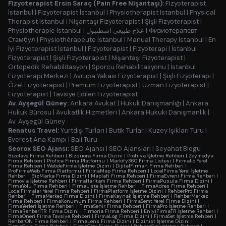
Fizyoterapist Ersin Saraç (Pain Free Nişantaşı):
Fizyoterapist
İstanbul
|
Fizyoterapist İstanbul
|
Physiotherapist Istanbul
|
Physical
Therapist Istanbul
|
Nişantaşı Fizyoterapist
|
Şişli Fizyoterapist
|
Physiotherapie Istanbul
|
علاج طبيعي اسطنبول
|
Физиотерапевт
Стамбул
|
Physiothérapeute Istanbul
|
Manual Therapy Istanbul
|
En
İyi Fizyoterapist İstanbul
|
Fizyoterapist
|
Fizyoterapi
|
İstanbul
Fizyoterapist
|
Şişli Fizyoterapist
|
Nişantaşı Fizyoterapist
|
Ortopedik Rehabilitasyon
|
Sporcu Rehabilitasyonu
|
İstanbul
Fizyoterapi Merkezi
|
Avrupa Yakası Fizyoterapist
|
Şişli Fizyoterapi
|
Özel Fizyoterapist
|
Premium Fizyoterapist
|
Uzman Fizyoterapist
|
Fizyoterapist
|
Tavsiye Edilen Fizyoterapist
Av. Ayşegül Güney:
Ankara Avukat
|
Hukuk Danışmanlığı
|
Ankara
Hukuk Bürosu
|
Avukatlık Hizmetleri
|
Ankara Hukuki Danışmanlık
|
Av. Ayşegül Güney
Renatus Travel:
Yurtdışı Turları
|
Butik Turlar
|
Kuzey Işıkları Turu
|
Everest Ana Kampı
|
Bali Turu
Seorox SEO Ajansı:
SEO Ajansı
|
SEO Ajansları
|
Seyahat Blogu
Bizclave Firma Rehberi
|
Bizquora Firma Dizini
|
Profilya İşletme Rehberi
|
Zeymedya
Firma Rehberi
|
Profica Firma Platformu
|
Markify360 Firma Listesi
|
Firmalio Yerel
Firma Rehberi
|
WebdeFirma İşletme Dizini
|
DijitalFirman Firma Rehberi
|
ProFirmaWeb Firma Platformu
|
FirmaMap Firma Rehberi
|
LocalFirma Yerel İşletme
Rehberi
|
BizMarka Firma Dizini
|
Maplafi Firma Rehberi
|
FirmaEvreni Firma Rehberi
|
Firmovia İşletme Rehberi
|
FirmaHaritam Firma Rehberi
|
FirmaPusula Firma Dizini
|
FirmaYolu Firma Rehberi
|
FirmaListe İşletme Rehberi
|
FirmaAdres Firma Rehberi
|
LocalFirmalar Yerel Firma Rehberi
|
FirmaPlatform İşletme Dizini
|
RehberPro Firma
Rehberi
|
FirmaMerkez Firma Dizini
|
FirmaKaynak İşletme Rehberi
|
RehberMerkez
Firma Rehberi
|
FirmaKonumum Firma Rehberi
|
FirmaSemt Yerel Firma Dizini
|
FirmaYerleri İşletme Rehberi
|
FirmaSehir Firma Rehberi
|
FirmaPro İşletme Rehberi
|
FirmaRehberiTR Firma Dizini
|
Firmoria Firma Rehberi
|
EniyiFirmaTR İşletme Rehberi
|
FirmaOneri Firma Tavsiye Rehberi
|
FirmaLog Firma Dizini
|
FirmaSet İşletme Rehberi
|
RehberON Firma Rehberi
|
FirmaLens Firma Dizini
|
Dizinist İşletme Dizini
|