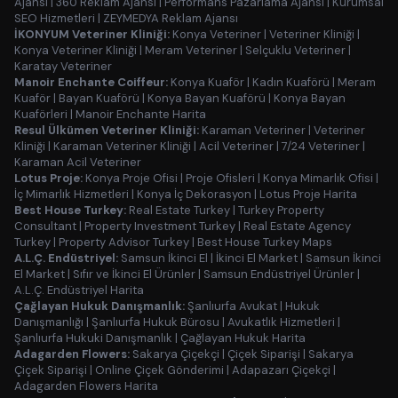
Ajansı
|
360 Reklam Ajansı
|
Performans Pazarlama Ajansı
|
Kurumsal
SEO Hizmetleri
|
ZEYMEDYA Reklam Ajansı
İKONYUM Veteriner Kliniği:
Konya Veteriner
|
Veteriner Kliniği
|
Konya Veteriner Kliniği
|
Meram Veteriner
|
Selçuklu Veteriner
|
Karatay Veteriner
Manoir Enchante Coiffeur:
Konya Kuaför
|
Kadın Kuaförü
|
Meram
Kuaför
|
Bayan Kuaförü
|
Konya Bayan Kuaförü
|
Konya Bayan
Kuaförleri
|
Manoir Enchante Harita
Resul Ülkümen Veteriner Kliniği:
Karaman Veteriner
|
Veteriner
Kliniği
|
Karaman Veteriner Kliniği
|
Acil Veteriner
|
7/24 Veteriner
|
Karaman Acil Veteriner
Lotus Proje:
Konya Proje Ofisi
|
Proje Ofisleri
|
Konya Mimarlık Ofisi
|
İç Mimarlık Hizmetleri
|
Konya İç Dekorasyon
|
Lotus Proje Harita
Best House Turkey:
Real Estate Turkey
|
Turkey Property
Consultant
|
Property Investment Turkey
|
Real Estate Agency
Turkey
|
Property Advisor Turkey
|
Best House Turkey Maps
A.L.Ç. Endüstriyel:
Samsun İkinci El
|
İkinci El Market
|
Samsun İkinci
El Market
|
Sıfır ve İkinci El Ürünler
|
Samsun Endüstriyel Ürünler
|
A.L.Ç. Endüstriyel Harita
Çağlayan Hukuk Danışmanlık:
Şanlıurfa Avukat
|
Hukuk
Danışmanlığı
|
Şanlıurfa Hukuk Bürosu
|
Avukatlık Hizmetleri
|
Şanlıurfa Hukuki Danışmanlık
|
Çağlayan Hukuk Harita
Adagarden Flowers:
Sakarya Çiçekçi
|
Çiçek Siparişi
|
Sakarya
Çiçek Siparişi
|
Online Çiçek Gönderimi
|
Adapazarı Çiçekçi
|
Adagarden Flowers Harita