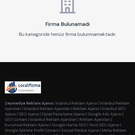
Firma Bulunamadı
Bu kategoride henüz firma bulunmamaktadır.
Zeymedya Reklam Ajansı:
İstanbul Reklam Ajansı
|
İstanbul Reklam
Ajansları
|
İstanbul Reklam Ajansları
|
Reklam Ajansı
|
İstanbul SEO
Ajansı
|
SEO Ajansı
|
Dijital Pazarlama Ajansı
|
Google Ads Ajansı
|
SEO Uzmanı
|
İstanbul Reklam Ajansları
|
Reklam Ajansları
|
Kurumsal Reklam Ajansı
|
Google Harita SEO
|
Yerel SEO Ajansı
|
Google İşletme Profili Uzmanı
|
Sosyal Medya Ajansı
|
Meta Reklam