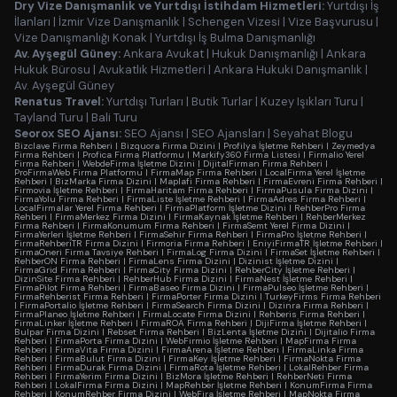
Dry Vize Danışmanlık ve Yurtdışı İstihdam Hizmetleri:
Yurtdışı İş
İlanları
|
İzmir Vize Danışmanlık
|
Schengen Vizesi
|
Vize Başvurusu
|
Vize Danışmanlığı Konak
|
Yurtdışı İş Bulma Danışmanlığı
Av. Ayşegül Güney:
Ankara Avukat
|
Hukuk Danışmanlığı
|
Ankara
Hukuk Bürosu
|
Avukatlık Hizmetleri
|
Ankara Hukuki Danışmanlık
|
Av. Ayşegül Güney
Renatus Travel:
Yurtdışı Turları
|
Butik Turlar
|
Kuzey Işıkları Turu
|
Tayland Turu
|
Bali Turu
Seorox SEO Ajansı:
SEO Ajansı
|
SEO Ajansları
|
Seyahat Blogu
Bizclave Firma Rehberi
|
Bizquora Firma Dizini
|
Profilya İşletme Rehberi
|
Zeymedya
Firma Rehberi
|
Profica Firma Platformu
|
Markify360 Firma Listesi
|
Firmalio Yerel
Firma Rehberi
|
WebdeFirma İşletme Dizini
|
DijitalFirman Firma Rehberi
|
ProFirmaWeb Firma Platformu
|
FirmaMap Firma Rehberi
|
LocalFirma Yerel İşletme
Rehberi
|
BizMarka Firma Dizini
|
Maplafi Firma Rehberi
|
FirmaEvreni Firma Rehberi
|
Firmovia İşletme Rehberi
|
FirmaHaritam Firma Rehberi
|
FirmaPusula Firma Dizini
|
FirmaYolu Firma Rehberi
|
FirmaListe İşletme Rehberi
|
FirmaAdres Firma Rehberi
|
LocalFirmalar Yerel Firma Rehberi
|
FirmaPlatform İşletme Dizini
|
RehberPro Firma
Rehberi
|
FirmaMerkez Firma Dizini
|
FirmaKaynak İşletme Rehberi
|
RehberMerkez
Firma Rehberi
|
FirmaKonumum Firma Rehberi
|
FirmaSemt Yerel Firma Dizini
|
FirmaYerleri İşletme Rehberi
|
FirmaSehir Firma Rehberi
|
FirmaPro İşletme Rehberi
|
FirmaRehberiTR Firma Dizini
|
Firmoria Firma Rehberi
|
EniyiFirmaTR İşletme Rehberi
|
FirmaOneri Firma Tavsiye Rehberi
|
FirmaLog Firma Dizini
|
FirmaSet İşletme Rehberi
|
RehberON Firma Rehberi
|
FirmaLens Firma Dizini
|
Dizinist İşletme Dizini
|
FirmaGrid Firma Rehberi
|
FirmaCity Firma Dizini
|
RehberCity İşletme Rehberi
|
DizinSite Firma Rehberi
|
RehberHub Firma Dizini
|
FirmaNest İşletme Rehberi
|
FirmaPilot Firma Rehberi
|
FirmaBaseo Firma Dizini
|
FirmaPulseo İşletme Rehberi
|
FirmaRehberist Firma Rehberi
|
FirmaPorter Firma Dizini
|
TurkeyFirms Firma Rehberi
|
FirmaPortalio İşletme Rehberi
|
FirmaSearch Firma Dizini
|
Dizinra Firma Rehberi
|
FirmaPlaneo İşletme Rehberi
|
FirmaLocate Firma Dizini
|
Rehberis Firma Rehberi
|
FirmaLinker İşletme Rehberi
|
FirmaROA Firma Rehberi
|
DijiFirma İşletme Rehberi
|
Bulpar Firma Dizini
|
Rebset Firma Rehberi
|
BizLenta İşletme Dizini
|
Dijitalio Firma
Rehberi
|
FirmaPorta Firma Dizini
|
WebFirmio İşletme Rehberi
|
MapFirma Firma
Rehberi
|
FirmaVita Firma Dizini
|
FirmaArena İşletme Rehberi
|
FirmaLinka Firma
Rehberi
|
FirmaBulut Firma Dizini
|
FirmaKey İşletme Rehberi
|
FirmaNokta Firma
Rehberi
|
FirmaDurak Firma Dizini
|
FirmaRota İşletme Rehberi
|
LokalRehber Firma
Rehberi
|
FirmaYerim Firma Dizini
|
BizMora İşletme Rehberi
|
RehberNeti Firma
Rehberi
|
LokalFirma Firma Dizini
|
MapRehber İşletme Rehberi
|
KonumFirma Firma
Rehberi
|
KonumRehber Firma Dizini
|
WebFira İşletme Rehberi
|
MapNokta Firma