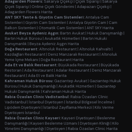
Adagarden Flowers:
Sakarya Çiçekçi
|
Çiçek Siparişi
|
Sakarya
Çiçek Siparişi
|
Online Çiçek Gönderimi
|
Adapazarı Çiçekçi
|
Adagarden Flowers Harita
ANT SKY Tente & Giyotin Cam Sistemleri:
Antalya Cam
Sistemleri
|
Giyotin Cam Sistemleri
|
Antalya Giyotin Cam
|
Cam
Balkon Sistemleri
|
Otomatik Cam Sistemleri
|
ANT SKY Harita
Avukat Beyza Aydeniz Aşgın:
Bartın Avukat
|
Hukuk Danışmanlığı
|
Bartın Hukuk Bürosu
|
Avukatlık Hizmetleri
|
Bartın Hukuki
Danışmanlık
|
Beyza Aydeniz Aşgın Harita
Doğa Restaurant:
Altınoluk Restaurant
|
Altınoluk Kahvaltı
|
Kazdağları Restaurant
|
Deniz Manzaralı Restaurant
|
Altınoluk
Yeme İçme Mekanı
|
Doğa Restaurant Harita
Ada Et ve Balık Restaurant:
Büyükada Restaurant
|
Büyükada
Restoran
|
Ada Restaurant
|
Adalar Restaurant
|
Deniz Manzaralı
Restaurant
|
Ada Et ve Balık Harita
Kahraman Hukuk Bürosu:
Gaziantep Avukat
|
Gaziantep Hukuk
Bürosu
|
Hukuk Danışmanlığı
|
Avukatlık Hizmetleri
|
Gaziantep
Hukuki Danışmanlık
|
Kahraman Hukuk Harita
Rabia Özaslan Clinic Vadistanbul:
Rabia Özaslan Clinic
Vadistanbul
|
İstanbul Diyetisyen
|
İstanbul Bölgesel İncelme
|
Lipödem Diyetisyeni
|
İstanbul Zayıflama Merkezi
|
Kilo Verme
Diyetisyeni İstanbul
Rabia Özaslan Clinic Kayseri:
Kayseri Diyetisyen
|
Beslenme
Danışmanlığı
|
Kayseri Beslenme Uzmanı
|
Diyetisyen Kliniği
|
Kilo
Yönetimi Danışmanlığı
|
Diyetisyen
|
Rabia Özaslan Clinic Harita