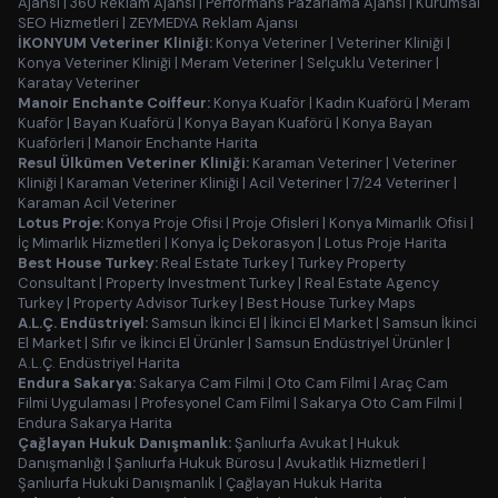
Ajansı
|
360 Reklam Ajansı
|
Performans Pazarlama Ajansı
|
Kurumsal
SEO Hizmetleri
|
ZEYMEDYA Reklam Ajansı
İKONYUM Veteriner Kliniği:
Konya Veteriner
|
Veteriner Kliniği
|
Konya Veteriner Kliniği
|
Meram Veteriner
|
Selçuklu Veteriner
|
Karatay Veteriner
Manoir Enchante Coiffeur:
Konya Kuaför
|
Kadın Kuaförü
|
Meram
Kuaför
|
Bayan Kuaförü
|
Konya Bayan Kuaförü
|
Konya Bayan
Kuaförleri
|
Manoir Enchante Harita
Resul Ülkümen Veteriner Kliniği:
Karaman Veteriner
|
Veteriner
Kliniği
|
Karaman Veteriner Kliniği
|
Acil Veteriner
|
7/24 Veteriner
|
Karaman Acil Veteriner
Lotus Proje:
Konya Proje Ofisi
|
Proje Ofisleri
|
Konya Mimarlık Ofisi
|
İç Mimarlık Hizmetleri
|
Konya İç Dekorasyon
|
Lotus Proje Harita
Best House Turkey:
Real Estate Turkey
|
Turkey Property
Consultant
|
Property Investment Turkey
|
Real Estate Agency
Turkey
|
Property Advisor Turkey
|
Best House Turkey Maps
A.L.Ç. Endüstriyel:
Samsun İkinci El
|
İkinci El Market
|
Samsun İkinci
El Market
|
Sıfır ve İkinci El Ürünler
|
Samsun Endüstriyel Ürünler
|
A.L.Ç. Endüstriyel Harita
Endura Sakarya:
Sakarya Cam Filmi
|
Oto Cam Filmi
|
Araç Cam
Filmi Uygulaması
|
Profesyonel Cam Filmi
|
Sakarya Oto Cam Filmi
|
Endura Sakarya Harita
Çağlayan Hukuk Danışmanlık:
Şanlıurfa Avukat
|
Hukuk
Danışmanlığı
|
Şanlıurfa Hukuk Bürosu
|
Avukatlık Hizmetleri
|
Şanlıurfa Hukuki Danışmanlık
|
Çağlayan Hukuk Harita