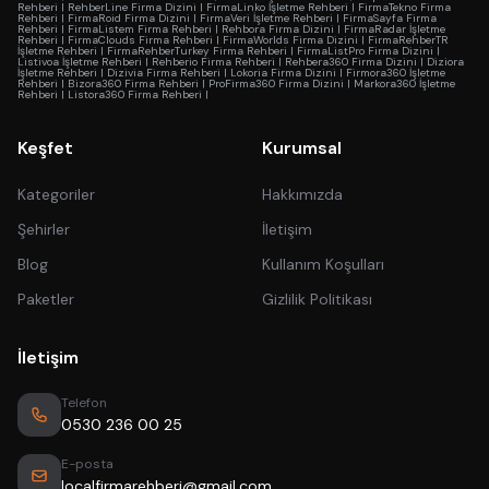
Rehberi
|
RehberLine Firma Dizini
|
FirmaLinko İşletme Rehberi
|
FirmaTekno Firma
Rehberi
|
FirmaRoid Firma Dizini
|
FirmaVeri İşletme Rehberi
|
FirmaSayfa Firma
Rehberi
|
FirmaListem Firma Rehberi
|
Rehbora Firma Dizini
|
FirmaRadar İşletme
Rehberi
|
FirmaClouds Firma Rehberi
|
FirmaWorlds Firma Dizini
|
FirmaRehberTR
İşletme Rehberi
|
FirmaRehberTurkey Firma Rehberi
|
FirmaListPro Firma Dizini
|
Listivoa İşletme Rehberi
|
Rehberio Firma Rehberi
|
Rehbera360 Firma Dizini
|
Diziora
İşletme Rehberi
|
Dizivia Firma Rehberi
|
Lokoria Firma Dizini
|
Firmora360 İşletme
Rehberi
|
Bizora360 Firma Rehberi
|
ProFirma360 Firma Dizini
|
Markora360 İşletme
Rehberi
|
Listora360 Firma Rehberi
|
Keşfet
Kurumsal
Kategoriler
Hakkımızda
Şehirler
İletişim
Blog
Kullanım Koşulları
Paketler
Gizlilik Politikası
İletişim
Telefon
0530 236 00 25
E-posta
localfirmarehberi@gmail.com