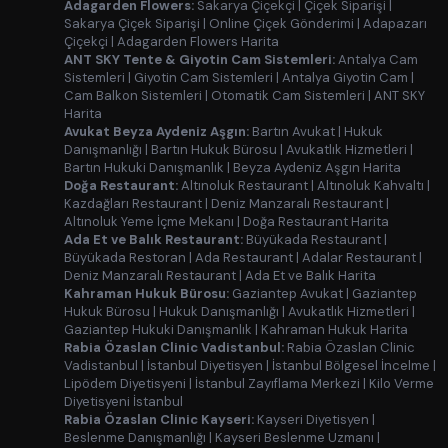
Adagarden Flowers:
Sakarya Çiçekçi
|
Çiçek Siparişi
|
Sakarya Çiçek Siparişi
|
Online Çiçek Gönderimi
|
Adapazarı
Çiçekçi
|
Adagarden Flowers Harita
ANT SKY Tente & Giyotin Cam Sistemleri:
Antalya Cam
Sistemleri
|
Giyotin Cam Sistemleri
|
Antalya Giyotin Cam
|
Cam Balkon Sistemleri
|
Otomatik Cam Sistemleri
|
ANT SKY
Harita
Avukat Beyza Aydeniz Aşgın:
Bartın Avukat
|
Hukuk
Danışmanlığı
|
Bartın Hukuk Bürosu
|
Avukatlık Hizmetleri
|
Bartın Hukuki Danışmanlık
|
Beyza Aydeniz Aşgın Harita
Doğa Restaurant:
Altınoluk Restaurant
|
Altınoluk Kahvaltı
|
Kazdağları Restaurant
|
Deniz Manzaralı Restaurant
|
Altınoluk Yeme İçme Mekanı
|
Doğa Restaurant Harita
Ada Et ve Balık Restaurant:
Büyükada Restaurant
|
Büyükada Restoran
|
Ada Restaurant
|
Adalar Restaurant
|
Deniz Manzaralı Restaurant
|
Ada Et ve Balık Harita
Kahraman Hukuk Bürosu:
Gaziantep Avukat
|
Gaziantep
Hukuk Bürosu
|
Hukuk Danışmanlığı
|
Avukatlık Hizmetleri
|
Gaziantep Hukuki Danışmanlık
|
Kahraman Hukuk Harita
Rabia Özaslan Clinic Vadistanbul:
Rabia Özaslan Clinic
Vadistanbul
|
İstanbul Diyetisyen
|
İstanbul Bölgesel İncelme
|
Lipödem Diyetisyeni
|
İstanbul Zayıflama Merkezi
|
Kilo Verme
Diyetisyeni İstanbul
Rabia Özaslan Clinic Kayseri:
Kayseri Diyetisyen
|
Beslenme Danışmanlığı
|
Kayseri Beslenme Uzmanı
|