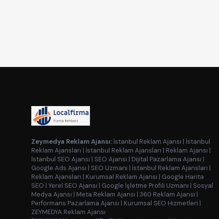
Zeymedya Reklam Ajansı:
İstanbul Reklam Ajansı
|
İstanbul
Reklam Ajansları
|
İstanbul Reklam Ajansları
|
Reklam Ajansı
|
İstanbul SEO Ajansı
|
SEO Ajansı
|
Dijital Pazarlama Ajansı
|
Google Ads Ajansı
|
SEO Uzmanı
|
İstanbul Reklam Ajansları
|
Reklam Ajansları
|
Kurumsal Reklam Ajansı
|
Google Harita
SEO
|
Yerel SEO Ajansı
|
Google İşletme Profili Uzmanı
|
Sosyal
Medya Ajansı
|
Meta Reklam Ajansı
|
360 Reklam Ajansı
|
Performans Pazarlama Ajansı
|
Kurumsal SEO Hizmetleri
|
ZEYMEDYA Reklam Ajansı