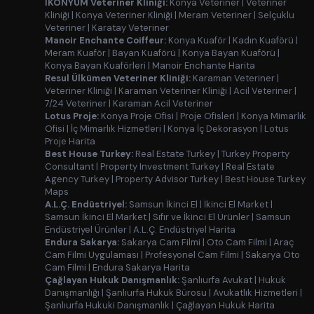
İKONYUM Veteriner Kliniği:
Konya Veteriner
|
Veteriner
Kliniği
|
Konya Veteriner Kliniği
|
Meram Veteriner
|
Selçuklu
Veteriner
|
Karatay Veteriner
Manoir Enchante Coiffeur:
Konya Kuaför
|
Kadın Kuaförü
|
Meram Kuaför
|
Bayan Kuaförü
|
Konya Bayan Kuaförü
|
Konya Bayan Kuaförleri
|
Manoir Enchante Harita
Resul Ülkümen Veteriner Kliniği:
Karaman Veteriner
|
Veteriner Kliniği
|
Karaman Veteriner Kliniği
|
Acil Veteriner
|
7/24 Veteriner
|
Karaman Acil Veteriner
Lotus Proje:
Konya Proje Ofisi
|
Proje Ofisleri
|
Konya Mimarlık
Ofisi
|
İç Mimarlık Hizmetleri
|
Konya İç Dekorasyon
|
Lotus
Proje Harita
Best House Turkey:
Real Estate Turkey
|
Turkey Property
Consultant
|
Property Investment Turkey
|
Real Estate
Agency Turkey
|
Property Advisor Turkey
|
Best House Turkey
Maps
A.L.Ç. Endüstriyel:
Samsun İkinci El
|
İkinci El Market
|
Samsun İkinci El Market
|
Sıfır ve İkinci El Ürünler
|
Samsun
Endüstriyel Ürünler
|
A.L.Ç. Endüstriyel Harita
Endura Sakarya:
Sakarya Cam Filmi
|
Oto Cam Filmi
|
Araç
Cam Filmi Uygulaması
|
Profesyonel Cam Filmi
|
Sakarya Oto
Cam Filmi
|
Endura Sakarya Harita
Çağlayan Hukuk Danışmanlık:
Şanlıurfa Avukat
|
Hukuk
Danışmanlığı
|
Şanlıurfa Hukuk Bürosu
|
Avukatlık Hizmetleri
|
Şanlıurfa Hukuki Danışmanlık
|
Çağlayan Hukuk Harita