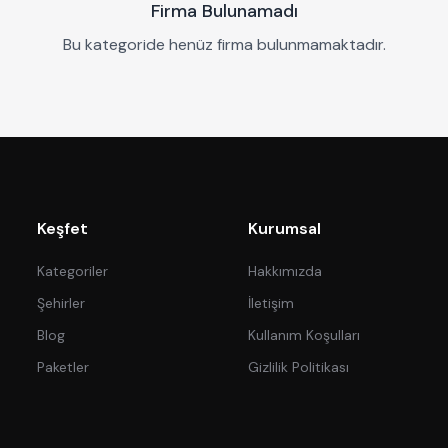
Firma Bulunamadı
Bu kategoride henüz firma bulunmamaktadır.
Keşfet
Kurumsal
Kategoriler
Hakkımızda
Şehirler
İletişim
Blog
Kullanım Koşulları
Paketler
Gizlilik Politikası