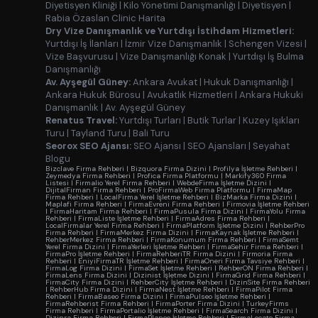
Diyetisyen Kliniği
|
Kilo Yönetimi Danışmanlığı
|
Diyetisyen
|
Rabia Özaslan Clinic Harita
Dry Vize Danışmanlık ve Yurtdışı İstihdam Hizmetleri:
Yurtdışı İş İlanları
|
İzmir Vize Danışmanlık
|
Schengen Vizesi
|
Vize Başvurusu
|
Vize Danışmanlığı Konak
|
Yurtdışı İş Bulma
Danışmanlığı
Av. Ayşegül Güney:
Ankara Avukat
|
Hukuk Danışmanlığı
|
Ankara Hukuk Bürosu
|
Avukatlık Hizmetleri
|
Ankara Hukuki
Danışmanlık
|
Av. Ayşegül Güney
Renatus Travel:
Yurtdışı Turları
|
Butik Turlar
|
Kuzey Işıkları
Turu
|
Tayland Turu
|
Bali Turu
Seorox SEO Ajansı:
SEO Ajansı
|
SEO Ajansları
|
Seyahat
Blogu
Bizclave Firma Rehberi
|
Bizquora Firma Dizini
|
Profilya İşletme Rehberi
|
Zeymedya Firma Rehberi
|
Profica Firma Platformu
|
Markify360 Firma
Listesi
|
Firmalio Yerel Firma Rehberi
|
WebdeFirma İşletme Dizini
|
DijitalFirman Firma Rehberi
|
ProFirmaWeb Firma Platformu
|
FirmaMap
Firma Rehberi
|
LocalFirma Yerel İşletme Rehberi
|
BizMarka Firma Dizini
|
Maplafi Firma Rehberi
|
FirmaEvreni Firma Rehberi
|
Firmovia İşletme Rehberi
|
FirmaHaritam Firma Rehberi
|
FirmaPusula Firma Dizini
|
FirmaYolu Firma
Rehberi
|
FirmaListe İşletme Rehberi
|
FirmaAdres Firma Rehberi
|
LocalFirmalar Yerel Firma Rehberi
|
FirmaPlatform İşletme Dizini
|
RehberPro
Firma Rehberi
|
FirmaMerkez Firma Dizini
|
FirmaKaynak İşletme Rehberi
|
RehberMerkez Firma Rehberi
|
FirmaKonumum Firma Rehberi
|
FirmaSemt
Yerel Firma Dizini
|
FirmaYerleri İşletme Rehberi
|
FirmaSehir Firma Rehberi
|
FirmaPro İşletme Rehberi
|
FirmaRehberiTR Firma Dizini
|
Firmoria Firma
Rehberi
|
EniyiFirmaTR İşletme Rehberi
|
FirmaOneri Firma Tavsiye Rehberi
|
FirmaLog Firma Dizini
|
FirmaSet İşletme Rehberi
|
RehberON Firma Rehberi
|
FirmaLens Firma Dizini
|
Dizinist İşletme Dizini
|
FirmaGrid Firma Rehberi
|
FirmaCity Firma Dizini
|
RehberCity İşletme Rehberi
|
DizinSite Firma Rehberi
|
RehberHub Firma Dizini
|
FirmaNest İşletme Rehberi
|
FirmaPilot Firma
Rehberi
|
FirmaBaseo Firma Dizini
|
FirmaPulseo İşletme Rehberi
|
FirmaRehberist Firma Rehberi
|
FirmaPorter Firma Dizini
|
TurkeyFirms
Firma Rehberi
|
FirmaPortalio İşletme Rehberi
|
FirmaSearch Firma Dizini
|
Dizinra Firma Rehberi
|
FirmaPlaneo İşletme Rehberi
|
FirmaLocate Firma