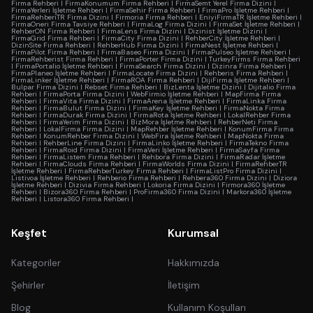
Firma Rehberi
|
FirmaKonumum Firma Rehberi
|
FirmaSemt Yerel Firma Dizini
|
FirmaYerleri İşletme Rehberi
|
FirmaSehir Firma Rehberi
|
FirmaPro İşletme Rehberi
|
FirmaRehberiTR Firma Dizini
|
Firmoria Firma Rehberi
|
EniyiFirmaTR İşletme Rehberi
|
FirmaOneri Firma Tavsiye Rehberi
|
FirmaLog Firma Dizini
|
FirmaSet İşletme Rehberi
|
RehberON Firma Rehberi
|
FirmaLens Firma Dizini
|
Dizinist İşletme Dizini
|
FirmaGrid Firma Rehberi
|
FirmaCity Firma Dizini
|
RehberCity İşletme Rehberi
|
DizinSite Firma Rehberi
|
RehberHub Firma Dizini
|
FirmaNest İşletme Rehberi
|
FirmaPilot Firma Rehberi
|
FirmaBaseo Firma Dizini
|
FirmaPulseo İşletme Rehberi
|
FirmaRehberist Firma Rehberi
|
FirmaPorter Firma Dizini
|
TurkeyFirms Firma Rehberi
|
FirmaPortalio İşletme Rehberi
|
FirmaSearch Firma Dizini
|
Dizinra Firma Rehberi
|
FirmaPlaneo İşletme Rehberi
|
FirmaLocate Firma Dizini
|
Rehberis Firma Rehberi
|
FirmaLinker İşletme Rehberi
|
FirmaROA Firma Rehberi
|
DijiFirma İşletme Rehberi
|
Bulpar Firma Dizini
|
Rebset Firma Rehberi
|
BizLenta İşletme Dizini
|
Dijitalio Firma
Rehberi
|
FirmaPorta Firma Dizini
|
WebFirmio İşletme Rehberi
|
MapFirma Firma
Rehberi
|
FirmaVita Firma Dizini
|
FirmaArena İşletme Rehberi
|
FirmaLinka Firma
Rehberi
|
FirmaBulut Firma Dizini
|
FirmaKey İşletme Rehberi
|
FirmaNokta Firma
Rehberi
|
FirmaDurak Firma Dizini
|
FirmaRota İşletme Rehberi
|
LokalRehber Firma
Rehberi
|
FirmaYerim Firma Dizini
|
BizMora İşletme Rehberi
|
RehberNeti Firma
Rehberi
|
LokalFirma Firma Dizini
|
MapRehber İşletme Rehberi
|
KonumFirma Firma
Rehberi
|
KonumRehber Firma Dizini
|
WebFira İşletme Rehberi
|
MapNokta Firma
Rehberi
|
RehberLine Firma Dizini
|
FirmaLinko İşletme Rehberi
|
FirmaTekno Firma
Rehberi
|
FirmaRoid Firma Dizini
|
FirmaVeri İşletme Rehberi
|
FirmaSayfa Firma
Rehberi
|
FirmaListem Firma Rehberi
|
Rehbora Firma Dizini
|
FirmaRadar İşletme
Rehberi
|
FirmaClouds Firma Rehberi
|
FirmaWorlds Firma Dizini
|
FirmaRehberTR
İşletme Rehberi
|
FirmaRehberTurkey Firma Rehberi
|
FirmaListPro Firma Dizini
|
Listivoa İşletme Rehberi
|
Rehberio Firma Rehberi
|
Rehbera360 Firma Dizini
|
Diziora
İşletme Rehberi
|
Dizivia Firma Rehberi
|
Lokoria Firma Dizini
|
Firmora360 İşletme
Rehberi
|
Bizora360 Firma Rehberi
|
ProFirma360 Firma Dizini
|
Markora360 İşletme
Rehberi
|
Listora360 Firma Rehberi
|
Keşfet
Kurumsal
Kategoriler
Hakkımızda
Şehirler
İletişim
Blog
Kullanım Koşulları