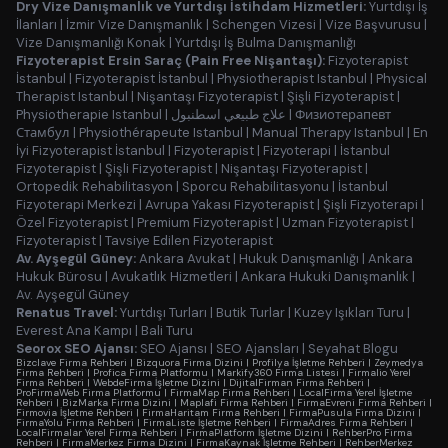
Dry Vize Danışmanlık ve Yurtdışı İstihdam Hizmetleri:
Yurtdışı İş
İlanları
|
İzmir Vize Danışmanlık
|
Schengen Vizesi
|
Vize Başvurusu
|
Vize Danışmanlığı Konak
|
Yurtdışı İş Bulma Danışmanlığı
Fizyoterapist Ersin Saraç (Pain Free Nişantaşı):
Fizyoterapist
İstanbul
|
Fizyoterapist İstanbul
|
Physiotherapist Istanbul
|
Physical
Therapist Istanbul
|
Nişantaşı Fizyoterapist
|
Şişli Fizyoterapist
|
Physiotherapie Istanbul
|
علاج طبيعي اسطنبول
|
Физиотерапевт
Стамбул
|
Physiothérapeute Istanbul
|
Manual Therapy Istanbul
|
En
İyi Fizyoterapist İstanbul
|
Fizyoterapist
|
Fizyoterapi
|
İstanbul
Fizyoterapist
|
Şişli Fizyoterapist
|
Nişantaşı Fizyoterapist
|
Ortopedik Rehabilitasyon
|
Sporcu Rehabilitasyonu
|
İstanbul
Fizyoterapi Merkezi
|
Avrupa Yakası Fizyoterapist
|
Şişli Fizyoterapi
|
Özel Fizyoterapist
|
Premium Fizyoterapist
|
Uzman Fizyoterapist
|
Fizyoterapist
|
Tavsiye Edilen Fizyoterapist
Av. Ayşegül Güney:
Ankara Avukat
|
Hukuk Danışmanlığı
|
Ankara
Hukuk Bürosu
|
Avukatlık Hizmetleri
|
Ankara Hukuki Danışmanlık
|
Av. Ayşegül Güney
Renatus Travel:
Yurtdışı Turları
|
Butik Turlar
|
Kuzey Işıkları Turu
|
Everest Ana Kampı
|
Bali Turu
Seorox SEO Ajansı:
SEO Ajansı
|
SEO Ajansları
|
Seyahat Blogu
Bizclave Firma Rehberi
|
Bizquora Firma Dizini
|
Profilya İşletme Rehberi
|
Zeymedya
Firma Rehberi
|
Profica Firma Platformu
|
Markify360 Firma Listesi
|
Firmalio Yerel
Firma Rehberi
|
WebdeFirma İşletme Dizini
|
DijitalFirman Firma Rehberi
|
ProFirmaWeb Firma Platformu
|
FirmaMap Firma Rehberi
|
LocalFirma Yerel İşletme
Rehberi
|
BizMarka Firma Dizini
|
Maplafi Firma Rehberi
|
FirmaEvreni Firma Rehberi
|
Firmovia İşletme Rehberi
|
FirmaHaritam Firma Rehberi
|
FirmaPusula Firma Dizini
|
FirmaYolu Firma Rehberi
|
FirmaListe İşletme Rehberi
|
FirmaAdres Firma Rehberi
|
LocalFirmalar Yerel Firma Rehberi
|
FirmaPlatform İşletme Dizini
|
RehberPro Firma
Rehberi
|
FirmaMerkez Firma Dizini
|
FirmaKaynak İşletme Rehberi
|
RehberMerkez