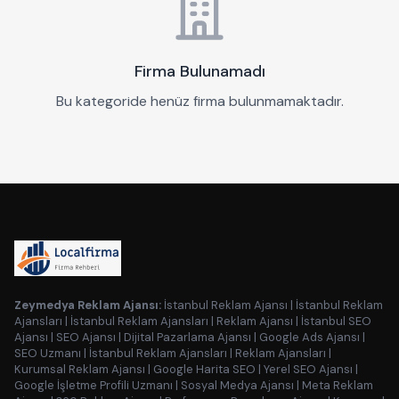
Firma Bulunamadı
Bu kategoride henüz firma bulunmamaktadır.
Zeymedya Reklam Ajansı:
İstanbul Reklam Ajansı
|
İstanbul Reklam
Ajansları
|
İstanbul Reklam Ajansları
|
Reklam Ajansı
|
İstanbul SEO
Ajansı
|
SEO Ajansı
|
Dijital Pazarlama Ajansı
|
Google Ads Ajansı
|
SEO Uzmanı
|
İstanbul Reklam Ajansları
|
Reklam Ajansları
|
Kurumsal Reklam Ajansı
|
Google Harita SEO
|
Yerel SEO Ajansı
|
Google İşletme Profili Uzmanı
|
Sosyal Medya Ajansı
|
Meta Reklam