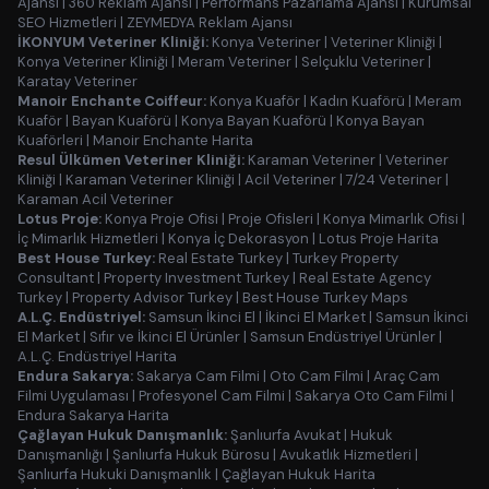
Ajansı
|
360 Reklam Ajansı
|
Performans Pazarlama Ajansı
|
Kurumsal
SEO Hizmetleri
|
ZEYMEDYA Reklam Ajansı
İKONYUM Veteriner Kliniği:
Konya Veteriner
|
Veteriner Kliniği
|
Konya Veteriner Kliniği
|
Meram Veteriner
|
Selçuklu Veteriner
|
Karatay Veteriner
Manoir Enchante Coiffeur:
Konya Kuaför
|
Kadın Kuaförü
|
Meram
Kuaför
|
Bayan Kuaförü
|
Konya Bayan Kuaförü
|
Konya Bayan
Kuaförleri
|
Manoir Enchante Harita
Resul Ülkümen Veteriner Kliniği:
Karaman Veteriner
|
Veteriner
Kliniği
|
Karaman Veteriner Kliniği
|
Acil Veteriner
|
7/24 Veteriner
|
Karaman Acil Veteriner
Lotus Proje:
Konya Proje Ofisi
|
Proje Ofisleri
|
Konya Mimarlık Ofisi
|
İç Mimarlık Hizmetleri
|
Konya İç Dekorasyon
|
Lotus Proje Harita
Best House Turkey:
Real Estate Turkey
|
Turkey Property
Consultant
|
Property Investment Turkey
|
Real Estate Agency
Turkey
|
Property Advisor Turkey
|
Best House Turkey Maps
A.L.Ç. Endüstriyel:
Samsun İkinci El
|
İkinci El Market
|
Samsun İkinci
El Market
|
Sıfır ve İkinci El Ürünler
|
Samsun Endüstriyel Ürünler
|
A.L.Ç. Endüstriyel Harita
Endura Sakarya:
Sakarya Cam Filmi
|
Oto Cam Filmi
|
Araç Cam
Filmi Uygulaması
|
Profesyonel Cam Filmi
|
Sakarya Oto Cam Filmi
|
Endura Sakarya Harita
Çağlayan Hukuk Danışmanlık:
Şanlıurfa Avukat
|
Hukuk
Danışmanlığı
|
Şanlıurfa Hukuk Bürosu
|
Avukatlık Hizmetleri
|
Şanlıurfa Hukuki Danışmanlık
|
Çağlayan Hukuk Harita