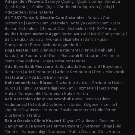
Adagarden Flowers:
Sakarya Çiçekçi
|
Çiçek Siparişi
|
Sakarya
Çiçek Siparişi
|
Online Çiçek Gönderimi
|
Adapazarı Çiçekçi
|
Adagarden Flowers Harita
ANT SKY Tente & Giyotin Cam Sistemleri:
Antalya Cam
Sistemleri
|
Giyotin Cam Sistemleri
|
Antalya Giyotin Cam
|
Cam
Balkon Sistemleri
|
Otomatik Cam Sistemleri
|
ANT SKY Harita
Avukat Beyza Aydeniz Aşgın:
Bartın Avukat
|
Hukuk Danışmanlığı
|
Bartın Hukuk Bürosu
|
Avukatlık Hizmetleri
|
Bartın Hukuki
Danışmanlık
|
Beyza Aydeniz Aşgın Harita
Doğa Restaurant:
Altınoluk Restaurant
|
Altınoluk Kahvaltı
|
Kazdağları Restaurant
|
Deniz Manzaralı Restaurant
|
Altınoluk
Yeme İçme Mekanı
|
Doğa Restaurant Harita
Ada Et ve Balık Restaurant:
Büyükada Restaurant
|
Büyükada
Restoran
|
Ada Restaurant
|
Adalar Restaurant
|
Deniz Manzaralı
Restaurant
|
Ada Et ve Balık Harita
Kahraman Hukuk Bürosu:
Gaziantep Avukat
|
Gaziantep Hukuk
Bürosu
|
Hukuk Danışmanlığı
|
Avukatlık Hizmetleri
|
Gaziantep
Hukuki Danışmanlık
|
Kahraman Hukuk Harita
Rabia Özaslan Clinic Vadistanbul:
Rabia Özaslan Clinic
Vadistanbul
|
İstanbul Diyetisyen
|
İstanbul Bölgesel İncelme
|
Lipödem Diyetisyeni
|
İstanbul Zayıflama Merkezi
|
Kilo Verme
Diyetisyeni İstanbul
Rabia Özaslan Clinic Kayseri:
Kayseri Diyetisyen
|
Beslenme
Danışmanlığı
|
Kayseri Beslenme Uzmanı
|
Diyetisyen Kliniği
|
Kilo
Yönetimi Danışmanlığı
|
Diyetisyen
|
Rabia Özaslan Clinic Harita