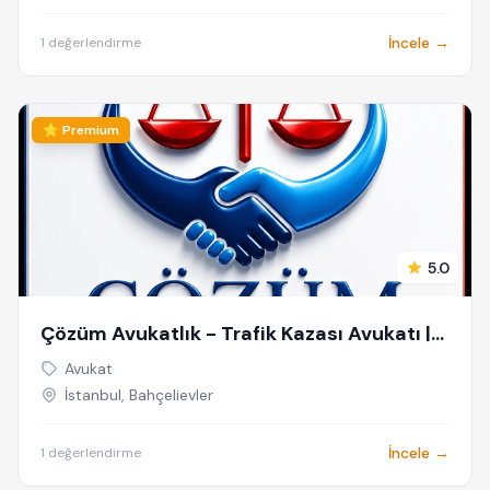
İncele →
1 değerlendirme
⭐ Premium
5.0
Çözüm Avukatlık - Trafik Kazası Avukatı |
Sigorta Hukuku Avukatı | Kaza Avukatı |
Avukat
Trafik Avukatı | Trafik Kazası Ceza Avukatı
İstanbul, Bahçelievler
İncele →
1 değerlendirme