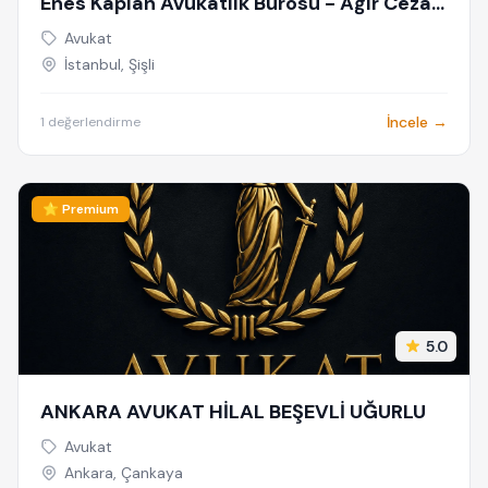
Enes Kaplan Avukatlık Bürosu - Ağır Ceza
Avukatı İstanbul - Ceza Avukatı - Siber
Avukat
Suçlar Avukatı - Dolandırıcılık Avukatı
İstanbul, Şişli
İncele →
1 değerlendirme
⭐ Premium
5.0
ANKARA AVUKAT HİLAL BEŞEVLİ UĞURLU
Avukat
Ankara, Çankaya