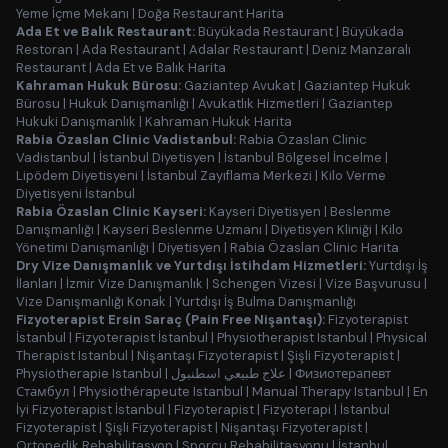
Yeme İçme Mekanı
|
Doğa Restaurant Harita
Ada Et ve Balık Restaurant:
Büyükada Restaurant
|
Büyükada
Restoran
|
Ada Restaurant
|
Adalar Restaurant
|
Deniz Manzaralı
Restaurant
|
Ada Et ve Balık Harita
Kahraman Hukuk Bürosu:
Gaziantep Avukat
|
Gaziantep Hukuk
Bürosu
|
Hukuk Danışmanlığı
|
Avukatlık Hizmetleri
|
Gaziantep
Hukuki Danışmanlık
|
Kahraman Hukuk Harita
Rabia Özaslan Clinic Vadistanbul:
Rabia Özaslan Clinic
Vadistanbul
|
İstanbul Diyetisyen
|
İstanbul Bölgesel İncelme
|
Lipödem Diyetisyeni
|
İstanbul Zayıflama Merkezi
|
Kilo Verme
Diyetisyeni İstanbul
Rabia Özaslan Clinic Kayseri:
Kayseri Diyetisyen
|
Beslenme
Danışmanlığı
|
Kayseri Beslenme Uzmanı
|
Diyetisyen Kliniği
|
Kilo
Yönetimi Danışmanlığı
|
Diyetisyen
|
Rabia Özaslan Clinic Harita
Dry Vize Danışmanlık ve Yurtdışı İstihdam Hizmetleri:
Yurtdışı İş
İlanları
|
İzmir Vize Danışmanlık
|
Schengen Vizesi
|
Vize Başvurusu
|
Vize Danışmanlığı Konak
|
Yurtdışı İş Bulma Danışmanlığı
Fizyoterapist Ersin Saraç (Pain Free Nişantaşı):
Fizyoterapist
İstanbul
|
Fizyoterapist İstanbul
|
Physiotherapist Istanbul
|
Physical
Therapist Istanbul
|
Nişantaşı Fizyoterapist
|
Şişli Fizyoterapist
|
Physiotherapie Istanbul
|
علاج طبيعي اسطنبول
|
Физиотерапевт
Стамбул
|
Physiothérapeute Istanbul
|
Manual Therapy Istanbul
|
En
İyi Fizyoterapist İstanbul
|
Fizyoterapist
|
Fizyoterapi
|
İstanbul
Fizyoterapist
|
Şişli Fizyoterapist
|
Nişantaşı Fizyoterapist
|
Ortopedik Rehabilitasyon
|
Sporcu Rehabilitasyonu
|
İstanbul