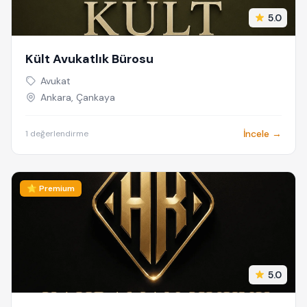
5.0
Kült Avukatlık Bürosu
Avukat
Ankara, Çankaya
İncele →
1 değerlendirme
⭐ Premium
5.0