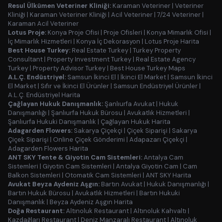
Resul Ülkümen Veteriner Kliniği:
Karaman Veteriner
|
Veteriner
Kliniği
|
Karaman Veteriner Kliniği
|
Acil Veteriner
|
7/24 Veteriner
|
Karaman Acil Veteriner
Lotus Proje:
Konya Proje Ofisi
|
Proje Ofisleri
|
Konya Mimarlık Ofisi
|
İç Mimarlık Hizmetleri
|
Konya İç Dekorasyon
|
Lotus Proje Harita
Best House Turkey:
Real Estate Turkey
|
Turkey Property
Consultant
|
Property Investment Turkey
|
Real Estate Agency
Turkey
|
Property Advisor Turkey
|
Best House Turkey Maps
A.L.Ç. Endüstriyel:
Samsun İkinci El
|
İkinci El Market
|
Samsun İkinci
El Market
|
Sıfır ve İkinci El Ürünler
|
Samsun Endüstriyel Ürünler
|
A.L.Ç. Endüstriyel Harita
Çağlayan Hukuk Danışmanlık:
Şanlıurfa Avukat
|
Hukuk
Danışmanlığı
|
Şanlıurfa Hukuk Bürosu
|
Avukatlık Hizmetleri
|
Şanlıurfa Hukuki Danışmanlık
|
Çağlayan Hukuk Harita
Adagarden Flowers:
Sakarya Çiçekçi
|
Çiçek Siparişi
|
Sakarya
Çiçek Siparişi
|
Online Çiçek Gönderimi
|
Adapazarı Çiçekçi
|
Adagarden Flowers Harita
ANT SKY Tente & Giyotin Cam Sistemleri:
Antalya Cam
Sistemleri
|
Giyotin Cam Sistemleri
|
Antalya Giyotin Cam
|
Cam
Balkon Sistemleri
|
Otomatik Cam Sistemleri
|
ANT SKY Harita
Avukat Beyza Aydeniz Aşgın:
Bartın Avukat
|
Hukuk Danışmanlığı
|
Bartın Hukuk Bürosu
|
Avukatlık Hizmetleri
|
Bartın Hukuki
Danışmanlık
|
Beyza Aydeniz Aşgın Harita
Doğa Restaurant:
Altınoluk Restaurant
|
Altınoluk Kahvaltı
|
Kazdağları Restaurant
|
Deniz Manzaralı Restaurant
|
Altınoluk