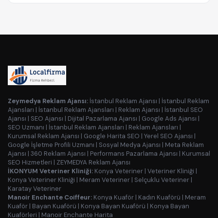
Zeymedya Reklam Ajansı:
İstanbul Reklam Ajansı
|
İstanbul Reklam
Ajansları
|
İstanbul Reklam Ajansları
|
Reklam Ajansı
|
İstanbul SEO
Ajansı
|
SEO Ajansı
|
Dijital Pazarlama Ajansı
|
Google Ads Ajansı
|
SEO Uzmanı
|
İstanbul Reklam Ajansları
|
Reklam Ajansları
|
Kurumsal Reklam Ajansı
|
Google Harita SEO
|
Yerel SEO Ajansı
|
Google İşletme Profili Uzmanı
|
Sosyal Medya Ajansı
|
Meta Reklam
Ajansı
|
360 Reklam Ajansı
|
Performans Pazarlama Ajansı
|
Kurumsal
SEO Hizmetleri
|
ZEYMEDYA Reklam Ajansı
İKONYUM Veteriner Kliniği:
Konya Veteriner
|
Veteriner Kliniği
|
Konya Veteriner Kliniği
|
Meram Veteriner
|
Selçuklu Veteriner
|
Karatay Veteriner
Manoir Enchante Coiffeur:
Konya Kuaför
|
Kadın Kuaförü
|
Meram
Kuaför
|
Bayan Kuaförü
|
Konya Bayan Kuaförü
|
Konya Bayan
Kuaförleri
|
Manoir Enchante Harita