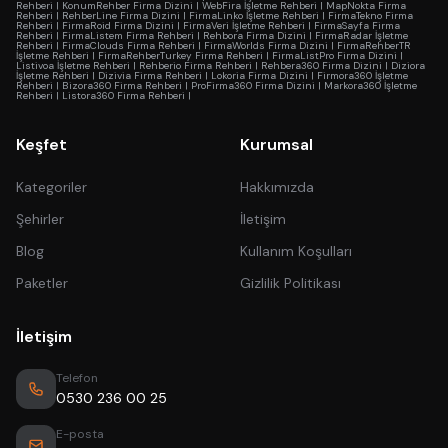
Rehberi
|
KonumRehber Firma Dizini
|
WebFira İşletme Rehberi
|
MapNokta Firma
Rehberi
|
RehberLine Firma Dizini
|
FirmaLinko İşletme Rehberi
|
FirmaTekno Firma
Rehberi
|
FirmaRoid Firma Dizini
|
FirmaVeri İşletme Rehberi
|
FirmaSayfa Firma
Rehberi
|
FirmaListem Firma Rehberi
|
Rehbora Firma Dizini
|
FirmaRadar İşletme
Rehberi
|
FirmaClouds Firma Rehberi
|
FirmaWorlds Firma Dizini
|
FirmaRehberTR
İşletme Rehberi
|
FirmaRehberTurkey Firma Rehberi
|
FirmaListPro Firma Dizini
|
Listivoa İşletme Rehberi
|
Rehberio Firma Rehberi
|
Rehbera360 Firma Dizini
|
Diziora
İşletme Rehberi
|
Dizivia Firma Rehberi
|
Lokoria Firma Dizini
|
Firmora360 İşletme
Rehberi
|
Bizora360 Firma Rehberi
|
ProFirma360 Firma Dizini
|
Markora360 İşletme
Rehberi
|
Listora360 Firma Rehberi
|
Keşfet
Kurumsal
Kategoriler
Hakkımızda
Şehirler
İletişim
Blog
Kullanım Koşulları
Paketler
Gizlilik Politikası
İletişim
Telefon
0530 236 00 25
E-posta