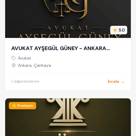
5.0
AVUKAT AYŞEGÜL GÜNEY - ANKARA
AVUKAT - CEZA AVUKATI - BOŞANMA
Avukat
AVUKATI - TAZMİNAT AVUKATI
Ankara, Çankaya
İncele →
1 değerlendirme
⭐ Premium