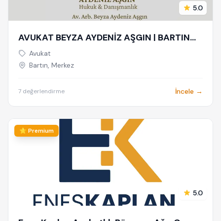
5.0
AVUKAT BEYZA AYDENİZ AŞGIN | BARTIN
AVUKAT | HUKUK VE ARABULUCULUK
Avukat
BÜROSU - AİLE, CEZA, İŞ HUKUKU,
Bartın, Merkez
BOŞANMA AVUKATI
İncele →
7 değerlendirme
⭐ Premium
5.0