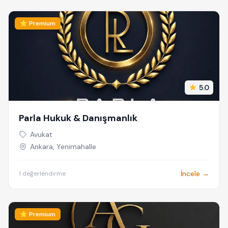
⭐ Premium
5.0
Parla Hukuk & Danışmanlık
Avukat
Ankara, Yenimahalle
İncele →
1 değerlendirme
⭐ Premium