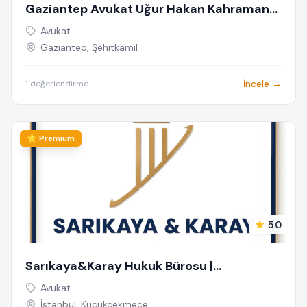
Gaziantep Avukat Uğur Hakan Kahraman
Avukat Fethi Kahraman-Kahraman Hukuk
Avukat
Bürosu Gaziantep
Gaziantep, Şehitkamil
İncele →
1 değerlendirme
⭐ Premium
5.0
Sarıkaya&Karay Hukuk Bürosu |
Küçükçekmece Boşanma Avukatı |
Avukat
Küçükçekmece Avukat | Ceza Davası
İstanbul, Küçükçekmece