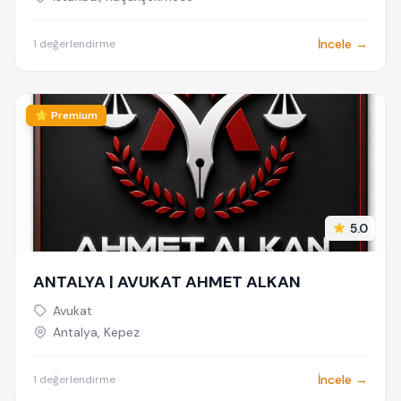
Avukatı
İncele →
1 değerlendirme
⭐ Premium
5.0
ANTALYA | AVUKAT AHMET ALKAN
Avukat
Antalya, Kepez
İncele →
1 değerlendirme