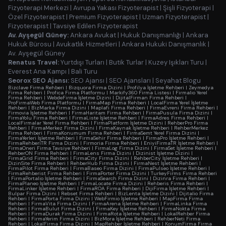
Fizyoterapi Merkezi
|
Avrupa Yakası Fizyoterapist
|
Şişli Fizyoterapi
|
Özel Fizyoterapist
|
Premium Fizyoterapist
|
Uzman Fizyoterapist
|
Fizyoterapist
|
Tavsiye Edilen Fizyoterapist
Av. Ayşegül Güney:
Ankara Avukat
|
Hukuk Danışmanlığı
|
Ankara
Hukuk Bürosu
|
Avukatlık Hizmetleri
|
Ankara Hukuki Danışmanlık
|
Av. Ayşegül Güney
Renatus Travel:
Yurtdışı Turları
|
Butik Turlar
|
Kuzey Işıkları Turu
|
Everest Ana Kampı
|
Bali Turu
Seorox SEO Ajansı:
SEO Ajansı
|
SEO Ajansları
|
Seyahat Blogu
Bizclave Firma Rehberi
|
Bizquora Firma Dizini
|
Profilya İşletme Rehberi
|
Zeymedya
Firma Rehberi
|
Profica Firma Platformu
|
Markify360 Firma Listesi
|
Firmalio Yerel
Firma Rehberi
|
WebdeFirma İşletme Dizini
|
DijitalFirman Firma Rehberi
|
ProFirmaWeb Firma Platformu
|
FirmaMap Firma Rehberi
|
LocalFirma Yerel İşletme
Rehberi
|
BizMarka Firma Dizini
|
Maplafi Firma Rehberi
|
FirmaEvreni Firma Rehberi
|
Firmovia İşletme Rehberi
|
FirmaHaritam Firma Rehberi
|
FirmaPusula Firma Dizini
|
FirmaYolu Firma Rehberi
|
FirmaListe İşletme Rehberi
|
FirmaAdres Firma Rehberi
|
LocalFirmalar Yerel Firma Rehberi
|
FirmaPlatform İşletme Dizini
|
RehberPro Firma
Rehberi
|
FirmaMerkez Firma Dizini
|
FirmaKaynak İşletme Rehberi
|
RehberMerkez
Firma Rehberi
|
FirmaKonumum Firma Rehberi
|
FirmaSemt Yerel Firma Dizini
|
FirmaYerleri İşletme Rehberi
|
FirmaSehir Firma Rehberi
|
FirmaPro İşletme Rehberi
|
FirmaRehberiTR Firma Dizini
|
Firmoria Firma Rehberi
|
EniyiFirmaTR İşletme Rehberi
|
FirmaOneri Firma Tavsiye Rehberi
|
FirmaLog Firma Dizini
|
FirmaSet İşletme Rehberi
|
RehberON Firma Rehberi
|
FirmaLens Firma Dizini
|
Dizinist İşletme Dizini
|
FirmaGrid Firma Rehberi
|
FirmaCity Firma Dizini
|
RehberCity İşletme Rehberi
|
DizinSite Firma Rehberi
|
RehberHub Firma Dizini
|
FirmaNest İşletme Rehberi
|
FirmaPilot Firma Rehberi
|
FirmaBaseo Firma Dizini
|
FirmaPulseo İşletme Rehberi
|
FirmaRehberist Firma Rehberi
|
FirmaPorter Firma Dizini
|
TurkeyFirms Firma Rehberi
|
FirmaPortalio İşletme Rehberi
|
FirmaSearch Firma Dizini
|
Dizinra Firma Rehberi
|
FirmaPlaneo İşletme Rehberi
|
FirmaLocate Firma Dizini
|
Rehberis Firma Rehberi
|
FirmaLinker İşletme Rehberi
|
FirmaROA Firma Rehberi
|
DijiFirma İşletme Rehberi
|
Bulpar Firma Dizini
|
Rebset Firma Rehberi
|
BizLenta İşletme Dizini
|
Dijitalio Firma
Rehberi
|
FirmaPorta Firma Dizini
|
WebFirmio İşletme Rehberi
|
MapFirma Firma
Rehberi
|
FirmaVita Firma Dizini
|
FirmaArena İşletme Rehberi
|
FirmaLinka Firma
Rehberi
|
FirmaBulut Firma Dizini
|
FirmaKey İşletme Rehberi
|
FirmaNokta Firma
Rehberi
|
FirmaDurak Firma Dizini
|
FirmaRota İşletme Rehberi
|
LokalRehber Firma
Rehberi
|
FirmaYerim Firma Dizini
|
BizMora İşletme Rehberi
|
RehberNeti Firma
Rehberi
|
LokalFirma Firma Dizini
|
MapRehber İşletme Rehberi
|
KonumFirma Firma