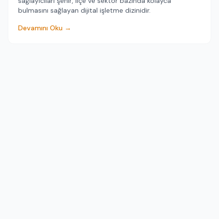
sağlayıcıları şehir, ilçe ve sektör bazında kolayca
bulmasını sağlayan dijital işletme dizinidir.
Devamını Oku →